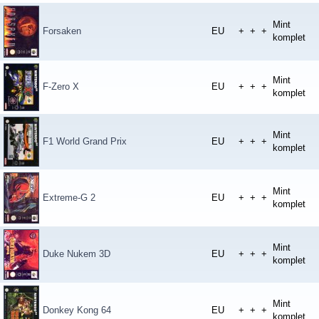
Mint
Forsaken
EU
+
+
+
komplet
Mint
F-Zero X
EU
+
+
+
komplet
Mint
F1 World Grand Prix
EU
+
+
+
komplet
Mint
Extreme-G 2
EU
+
+
+
komplet
Mint
Duke Nukem 3D
EU
+
+
+
komplet
Mint
Donkey Kong 64
EU
+
+
+
komplet