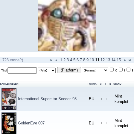
723 emne(r).
1
2
3
4
5
6
7
8
9
10
11
12
13
14
15
(Platform)
Titel
C
I
B
SAMLEROBJEKT
FORMAT
C
I
B
STAND
Mint
International Superstar Soccer '98
EU
+
+
+
komplet
Mint
GoldenEye 007
EU
+
+
+
komplet