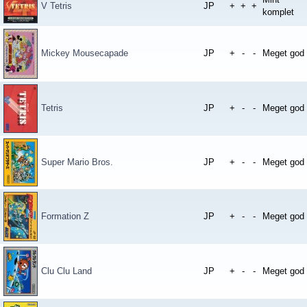
V Tetris
JP
+
+
+
komplet
Mickey Mousecapade
JP
+
-
-
Meget god
Tetris
JP
+
-
-
Meget god
Super Mario Bros.
JP
+
-
-
Meget god
Formation Z
JP
+
-
-
Meget god
Clu Clu Land
JP
+
-
-
Meget god