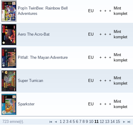
Pop'n TwinBee: Rainbow Bell
Mint
EU
+
+
+
Adventures
komplet
Mint
Aero The Acro-Bat
EU
+
+
+
komplet
Mint
Pitfall: The Mayan Adventure
EU
+
+
+
komplet
Mint
Super Turrican
EU
+
+
+
komplet
Mint
Sparkster
EU
+
+
+
komplet
723 emne(r).
1
2
3
4
5
6
7
8
9
10
11
12
13
14
15