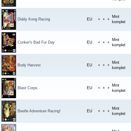
Mint
Diddy Kong Racing
EU
+
+
+
komplet
Mint
Conker's Bad Fur Day
EU
+
+
+
komplet
Mint
Body Harvest
EU
+
+
+
komplet
Mint
Blast Corps
EU
+
+
+
komplet
Mint
Beetle Adventure Racing!
EU
+
+
+
komplet