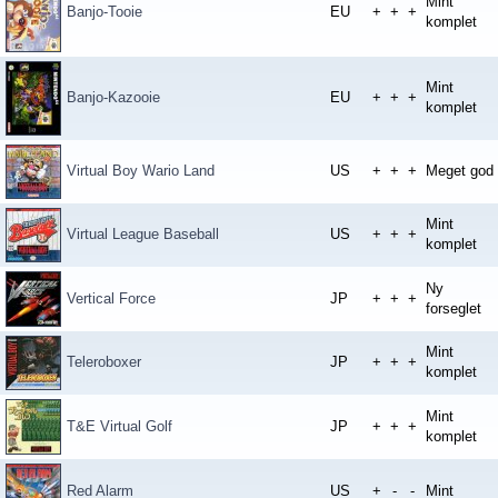
Mint
Banjo-Tooie
EU
+
+
+
komplet
Mint
Banjo-Kazooie
EU
+
+
+
komplet
Virtual Boy Wario Land
US
+
+
+
Meget god
Mint
Virtual League Baseball
US
+
+
+
komplet
Ny
Vertical Force
JP
+
+
+
forseglet
Mint
Teleroboxer
JP
+
+
+
komplet
Mint
T&E Virtual Golf
JP
+
+
+
komplet
Red Alarm
US
+
-
-
Mint