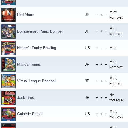
Mint
Red Alarm
JP
+
+
+
komplet
Mint
Bomberman: Panic Bomber
JP
+
+
+
komplet
Nester's Funky Bowling
US
+
-
-
Mint
Mint
Mario's Tennis
JP
+
+
+
komplet
Mint
Virtual League Baseball
JP
+
+
+
komplet
Ny
Jack Bros.
JP
+
+
+
forseglet
Mint
Galactic Pinball
US
+
+
+
komplet
Mint