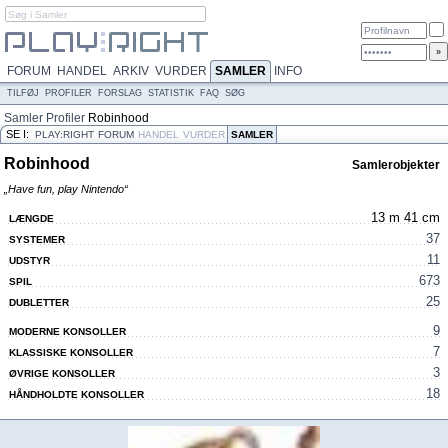
FORUM
HANDEL
ARKIV
VURDER
SAMLER
INFO
TILFØJ
PROFILER
FORSLAG
STATISTIK
FAQ
SØG
Samler
Profiler
Robinhood
SE I:
PLAY:RIGHT
FORUM
HANDEL
VURDER
SAMLER
Robinhood
Samlerobjekter
„Have fun, play Nintendo“
13 m 41 cm
LÆNGDE
37
SYSTEMER
11
UDSTYR
673
SPIL
25
DUBLETTER
9
MODERNE KONSOLLER
7
KLASSISKE KONSOLLER
3
ØVRIGE KONSOLLER
18
HÅNDHOLDTE KONSOLLER