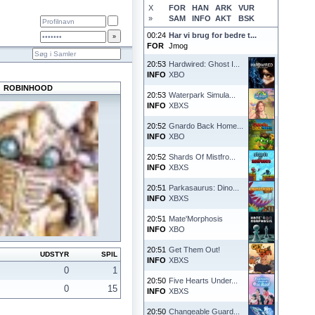
X
FOR
HAN
ARK
VUR
»
SAM
INFO
AKT
BSK
00:24
Har vi brug for bedre t...
FOR
Jmog
20:53
Hardwired: Ghost I...
INFO
XBO
ROBINHOOD
20:53
Waterpark Simula...
INFO
XBXS
20:52
Gnardo Back Home...
INFO
XBO
20:52
Shards Of Mistfro...
INFO
XBXS
20:51
Parkasaurus: Dino...
INFO
XBXS
20:51
Mate'Morphosis
INFO
XBO
20:51
Get Them Out!
UDSTYR
SPIL
INFO
XBXS
0
1
20:50
Five Hearts Under...
0
15
INFO
XBXS
20:50
Changeable Guard...