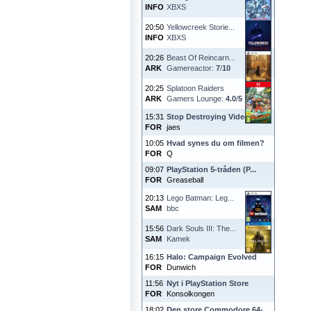
INFO
XBXS
20:50
Yellowcreek Storie...
INFO
XBXS
20:26
Beast Of Reincarn...
ARK
Gamereactor:
7
/
10
20:25
Splatoon Raiders
ARK
Gamers Lounge:
4.0
/
5
15:31
Stop Destroying Videoga...
FOR
jaes
10:05
Hvad synes du om filmen?
FOR
Q
09:07
PlayStation 5-tråden (P...
FOR
Greaseball
20:13
Lego Batman: Leg...
SAM
bbc
15:56
Dark Souls III: The...
SAM
Kamek
16:15
Halo: Campaign Evolved
FOR
Dunwich
11:56
Nyt i PlayStation Store
FOR
Konsolkongen
18:02
Den store Commodore 64-...