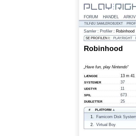
FORUM
HANDEL
ARKIV
TILFØJ SAMLEROBJEKT
PROF
Samler
:
Profiler
:
Robinhood
SE PROFILEN I:
PLAY:RIGHT
Robinhood
„Have fun, play Nintendo“
13 m 41
LÆNGDE
37
SYSTEMER
11
UDSTYR
673
SPIL
25
DUBLETTER
#
PLATFORM
1.
Famicom Disk System
2.
Virtual Boy