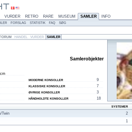
VURDER
RETRO
RARE
MUSEUM
SAMLER
INFO
ILER
FORSLAG
STATISTIK
FAQ
SØG
FORUM
HANDEL
VURDER
SAMLER
Samlerobjekter
 cm
9
MODERNE KONSOLLER
7
KLASSISKE KONSOLLER
3
ØVRIGE KONSOLLER
18
HÅNDHOLDTE KONSOLLER
SYSTEMER
/Twin
2
1