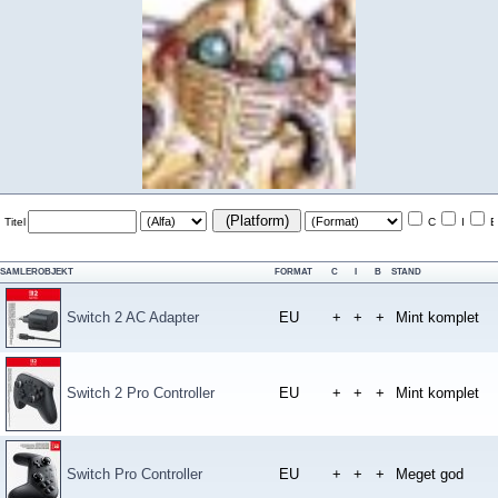
(Platform)
Titel
C
I
B
SAMLEROBJEKT
FORMAT
C
I
B
STAND
Switch 2 AC Adapter
EU
+
+
+
Mint komplet
Switch 2 Pro Controller
EU
+
+
+
Mint komplet
Switch Pro Controller
EU
+
+
+
Meget god