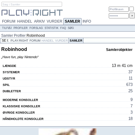
FORUM
HANDEL
ARKIV
VURDER
SAMLER
INFO
TILFØJ
PROFILER
FORSLAG
STATISTIK
FAQ
SØG
Samler
Profiler
Robinhood
SE I:
PLAY:RIGHT
FORUM
HANDEL
VURDER
SAMLER
Robinhood
Samlerobjekter
„Have fun, play Nintendo“
13 m 41 cm
LÆNGDE
37
SYSTEMER
11
UDSTYR
673
SPIL
25
DUBLETTER
9
MODERNE KONSOLLER
7
KLASSISKE KONSOLLER
3
ØVRIGE KONSOLLER
18
HÅNDHOLDTE KONSOLLER