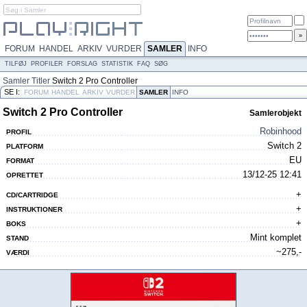
FORUM
HANDEL
ARKIV
VURDER
SAMLER
INFO
TILFØJ
PROFILER
FORSLAG
STATISTIK
FAQ
SØG
Samler
Titler
Switch 2 Pro Controller
SE I:
FORUM
HANDEL
ARKIV
VURDER
SAMLER
INFO
Switch 2 Pro Controller
Samlerobjekt
Robinhood
PROFIL
Switch 2
PLATFORM
EU
FORMAT
13/12-25 12:41
OPRETTET
+
CD/CARTRIDGE
+
INSTRUKTIONER
+
BOKS
Mint komplet
STAND
~275,-
VÆRDI