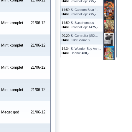
Mint komplet
21/06-12
HAN
KroeboCop:
775,-
14:59
S: Capcom Beat '...
HAN
KroeboCop:
775,-
Mint komplet
21/06-12
14:59
S: Blasphemous
HAN
KroeboCop:
1475,-
20:20
S: Controller [SIX...
HAN
KillerBean2: ?
Mint komplet
21/06-12
14:34
S: Wonder Boy Ann...
HAN
Beano:
400,-
Mint komplet
21/06-12
Mint komplet
21/06-12
Meget god
21/06-12