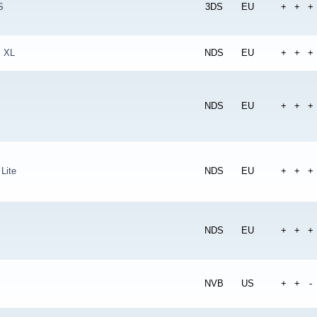
S
3DS
EU
+
+
+
i XL
NDS
EU
+
+
+
i
NDS
EU
+
+
+
Lite
NDS
EU
+
+
+
NDS
EU
+
+
+
NVB
US
+
+
-