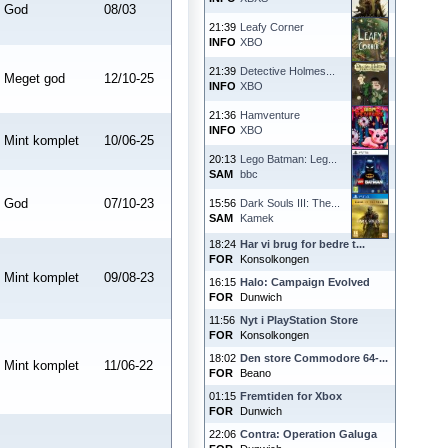
God
08/03
21:39
Leafy Corner
INFO
XBO
21:39
Detective Holmes...
Meget god
12/10-25
INFO
XBO
21:36
Hamventure
INFO
XBO
Mint komplet
10/06-25
20:13
Lego Batman: Leg...
SAM
bbc
God
07/10-23
15:56
Dark Souls III: The...
SAM
Kamek
18:24
Har vi brug for bedre t...
FOR
Konsolkongen
Mint komplet
09/08-23
16:15
Halo: Campaign Evolved
FOR
Dunwich
11:56
Nyt i PlayStation Store
FOR
Konsolkongen
18:02
Den store Commodore 64-...
Mint komplet
11/06-22
FOR
Beano
01:15
Fremtiden for Xbox
FOR
Dunwich
22:06
Contra: Operation Galuga