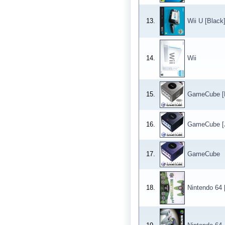
13.
Wii U [Black
14.
Wii
15.
GameCube [P
16.
GameCube [J
17.
GameCube
18.
Nintendo 64 