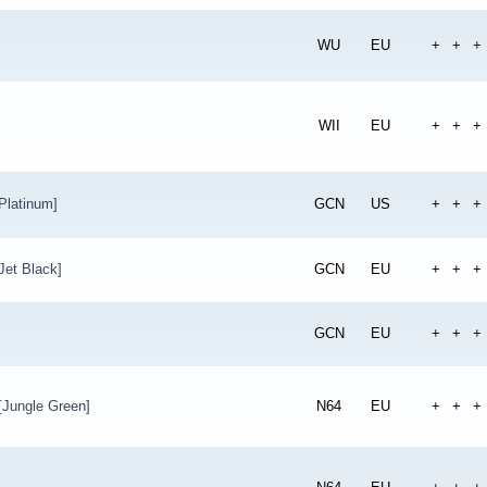
]
WU
EU
+
+
+
WII
EU
+
+
+
latinum]
GCN
US
+
+
+
et Black]
GCN
EU
+
+
+
GCN
EU
+
+
+
[Jungle Green]
N64
EU
+
+
+