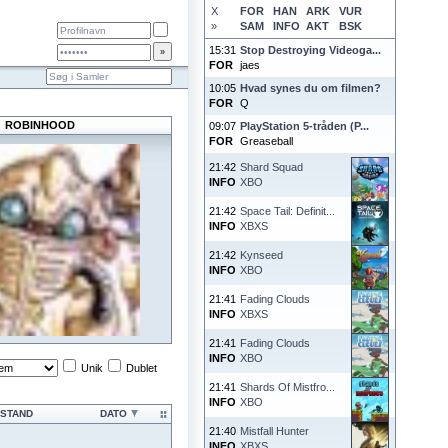
X
FOR
HAN
ARK
VUR
»
SAM
INFO
AKT
BSK
15:31
Stop Destroying Videoga...
FOR
jaes
10:05
Hvad synes du om filmen?
FOR
Q
ROBINHOOD
09:07
PlayStation 5-tråden (P...
FOR
Greaseball
21:42
Shard Squad
INFO
XBO
21:42
Space Tail: Definit...
INFO
XBXS
21:42
Kynseed
INFO
XBO
21:41
Fading Clouds
INFO
XBXS
21:41
Fading Clouds
INFO
XBO
Unik
Dublet
21:41
Shards Of Mistfro...
INFO
XBO
STAND
DATO
21:40
Mistfall Hunter
INFO
XBXS