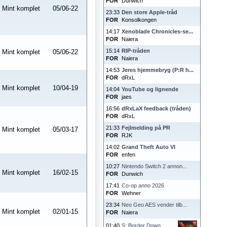
FOR
Dunwich
Mint komplet
05/06-22
23:33
Den store Apple-tråd
FOR
Konsolkongen
14:17
Xenoblade Chronicles-se...
FOR
Naiera
15:14
RIP-tråden
Mint komplet
05/06-22
FOR
Naiera
14:53
Jeres hjemmebryg (P:R h...
FOR
dRxL
Mint komplet
10/04-19
14:04
YouTube og lignende
FOR
jaes
16:56
dRxLaX feedback (tråden)
FOR
dRxL
21:33
Fejlmelding på PR
Mint komplet
05/03-17
FOR
RJK
14:02
Grand Theft Auto VI
FOR
enfen
10:27
Nintendo Switch 2 annon...
Mint komplet
16/02-15
FOR
Dunwich
17:41
Co-op anno 2026
FOR
Wehner
23:34
Neo Geo AES vender tilb...
Mint komplet
02/01-15
FOR
Naiera
01:40
S: Border Down