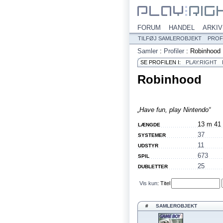
FORUM
HANDEL
ARKIV
TILFØJ SAMLEROBJEKT
PROF
Samler
:
Profiler
:
Robinhood
SE PROFILEN I:
PLAY:RIGHT
Robinhood
„Have fun, play Nintendo“
13 m 41
LÆNGDE
37
SYSTEMER
11
UDSTYR
673
SPIL
25
DUBLETTER
Vis kun
:
Titel
#
SAMLEROBJEKT