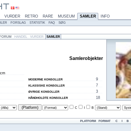
VURDER
RETRO
RARE
MUSEUM
SAMLER
INFO
ILER
FORSLAG
STATISTIK
FAQ
SØG
FORUM
HANDEL
VURDER
SAMLER
Samlerobjekter
 cm
9
MODERNE KONSOLLER
7
KLASSISKE KONSOLLER
3
ØVRIGE KONSOLLER
18
HÅNDHOLDTE KONSOLLER
(Platform)
C
I
B
PLATFORM
FORMAT
C
I
B