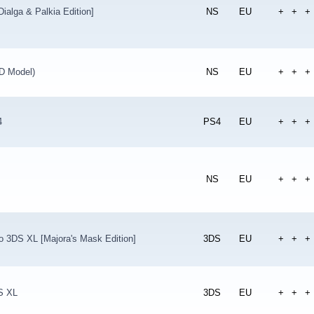
Dialga & Palkia Edition]
NS
EU
+
+
+
D Model)
NS
EU
+
+
+
4
PS4
EU
+
+
+
NS
EU
+
+
+
o 3DS XL [Majora's Mask Edition]
3DS
EU
+
+
+
S XL
3DS
EU
+
+
+