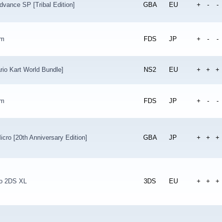
vance SP [Tribal Edition]
GBA
EU
+
-
-
om
FDS
JP
+
-
-
rio Kart World Bundle]
NS2
EU
+
+
+
om
FDS
JP
+
-
-
ro [20th Anniversary Edition]
GBA
JP
+
+
+
o 2DS XL
3DS
EU
+
+
+