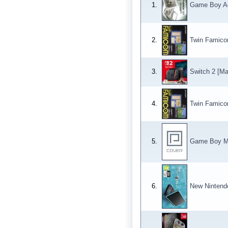
1.
Game Boy Ad
2.
Twin Famic
3.
Switch 2 [Ma
4.
Twin Famic
5.
Game Boy Mic
6.
New Nintend