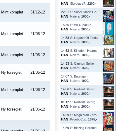
HAN
SkyblazeR:
2200,-
Mint komplet
31/12-12
22:51
S: Super Mario Ga...
HAN
Naiera:
1000,-
15:35
S: Wii U-pakke
HAN
Naiera:
2000,-
Mint komplet
21/06-12
14:53
S: Legend Of Zelda...
HAN
Naiera:
1000,-
14:52
S: Kingdom Hearts...
Mint komplet
21/06-12
HAN
Naiera:
1000,-
14:33
S: Cannon Spike
HAN
Naiera:
1500,-
Ny forseglet
21/06-12
14:07
S: Batsugun
HAN
Naiera:
1000,-
Mint komplet
21/06-12
14:06
S: Radiant Silverg...
HAN
Naiera:
2000,-
01:12
S: Radiant Silverg...
HAN
Naiera:
2000,-
Ny forseglet
21/06-12
14:59
S: Mega Man Zero...
HAN
KroeboCop:
1675,-
14:59
S: Blazing Chrome...