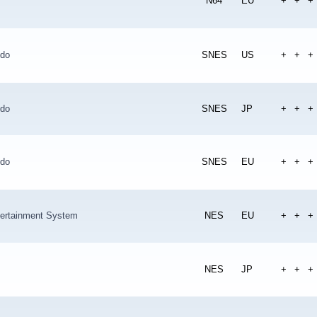
N64
EU
+
+
+
ndo
SNES
US
+
+
+
ndo
SNES
JP
+
+
+
ndo
SNES
EU
+
+
+
tertainment System
NES
EU
+
+
+
NES
JP
+
+
+