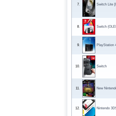
7.
Switch Lite [
8.
Switch (OLE
9.
PlayStation 
10.
Switch
11.
New Nintend
12.
Nintendo 3D