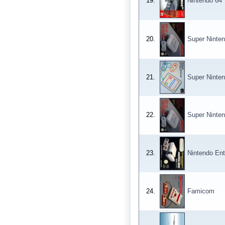
19.
Nintendo 64
20.
Super Ninte
21.
Super Ninte
22.
Super Ninte
23.
Nintendo En
24.
Famicom