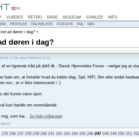
V
VURDER
RETRO
RARE
MUSEUM
SAMLER
INFO
MNE
PROFILER
ONLINELISTE
STATISTIK
FAQ
SØG
ind ad døren i dag?
ad døren i dag?
09-03 17:26, rettet 29/09-03 17:42
t af en lignende tråd på dahf.dk - Dansk Hjemmebio Forum - vælger jeg at sta
r bare om, at fortælle hvad du købte idag. Spil, HIFI, film eller andet hardw
er osv., er vi ikke interesseret i :)
s det kunne være sjovt.
kal kun handle om ovenstående.
r mig, som har...
Se hele indlægget
 Matrix?
4
235
236
237
238
239
240
241
242
243
244
245
246
247
248
249
250
251
25