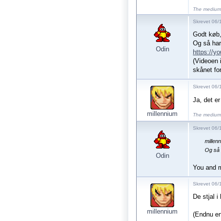
The medium 
Skrevet 06/1
Godt køb, 
Og så har
Odin
https://
(Videoen 
skånet for
Skrevet 06/
Ja, det er
millennium
The medium 
Skrevet 06/
millen
Og så 
Odin
You and 
Skrevet 06/
De stjal i
millennium
(Endnu en