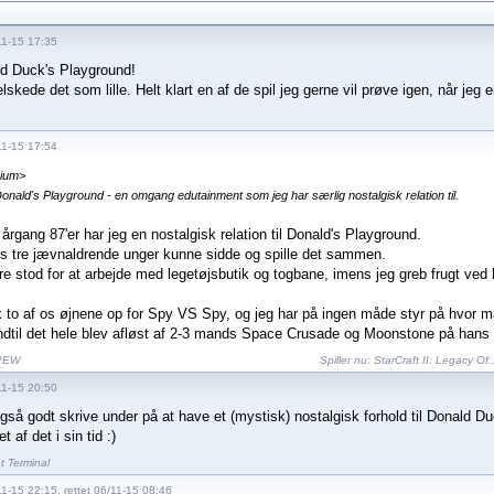
11-15 17:35
d Duck's Playground!
lskede det som lille. Helt klart en af de spil jeg gerne vil prøve igen, når je
11-15 17:54
nium>
 Donald's Playground - en omgang edutainment som jeg har særlig nostalgisk relation til.
årgang 87'er har jeg en nostalgisk relation til Donald's Playground.
ns tre jævnaldrende unger kunne sidde og spille det sammen.
re stod for at arbejde med legetøjsbutik og togbane, imens jeg greb frugt ved l
k to af os øjnene op for Spy VS Spy, og jeg har på ingen måde styr på hvor m
 indtil det hele blev afløst af 2-3 mands Space Crusade og Moonstone på han
PEW
Spiller nu:
StarCraft II: Legacy Of..
11-15 20:50
gså godt skrive under på at have et (mystisk) nostalgisk forhold til Donald Du
t af det i sin tid :)
nt Terminal
1-15 22:15, rettet 06/11-15 08:46