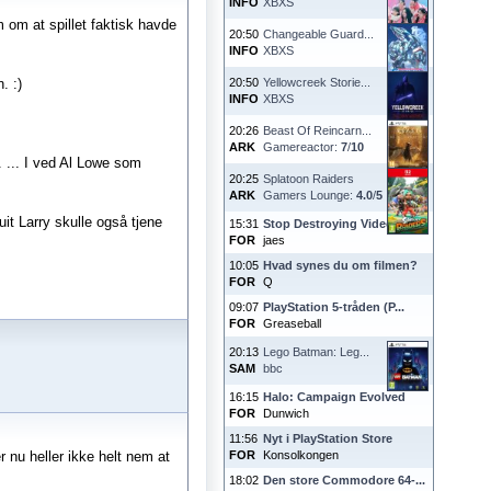
INFO
XBXS
 om at spillet faktisk havde
20:50
Changeable Guard...
INFO
XBXS
. :)
20:50
Yellowcreek Storie...
INFO
XBXS
20:26
Beast Of Reincarn...
ARK
Gamereactor:
7
/
10
 ... I ved Al Lowe som
20:25
Splatoon Raiders
ARK
Gamers Lounge:
4.0
/
5
it Larry skulle også tjene
15:31
Stop Destroying Videoga...
FOR
jaes
10:05
Hvad synes du om filmen?
FOR
Q
09:07
PlayStation 5-tråden (P...
FOR
Greaseball
20:13
Lego Batman: Leg...
SAM
bbc
16:15
Halo: Campaign Evolved
FOR
Dunwich
11:56
Nyt i PlayStation Store
r nu heller ikke helt nem at
FOR
Konsolkongen
18:02
Den store Commodore 64-...