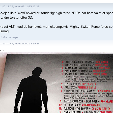
1-15 13:37, rettet 07/11-15 13:37
orvejen ikke WayForward er sønderligt high rated. :D De har bare valgt at speci
andre tørster efter 3D.
prøvet ALT hvad de har lavet, men eksempelvis Mighty Switch Force føles som 
ilsmag.
is the message.
11-15 16:47, rettet 23/06-18 15:26
k 2