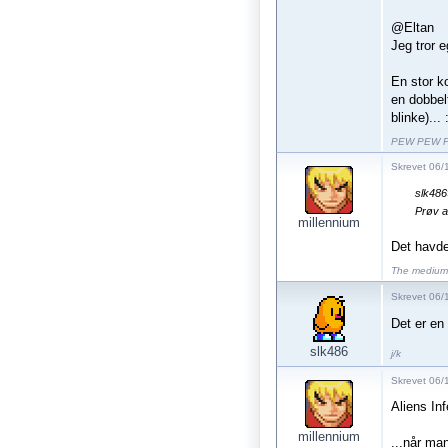
@Eltan
Jeg tror e
En stor k
en dobbel
blinke)... 
PEW PEW 
Skrevet 06/
slk486
Prøv at
millennium
Det havde 
The medium 
Skrevet 06/
Det er en 
slk486
j/k
Skrevet 06/
Aliens In
millennium
...når ma