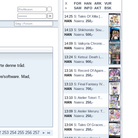
X
FOR
HAN
ARK
VUR
»
SAM
INFO
AKT
BSK
14:25
S: Tales Of Xillia [...
HAN
Naiera:
250,-
14:13
S: Shikhondo: Sou...
HAN
Naiera:
500,-
14:09
S: Valkyria Chronic...
HAN
Naiera:
200,-
13:24
S: Ketsui: Death L...
HAN
Naiera:
900,-
rte denne tråd.
13:16
S: Record Of Agare...
HAN
Naiera:
250,-
are/software. Mad,
13:13
S: Final Fantasy IV...
HAN
Naiera:
700,-
13:10
S: Atelier Totori: T...
HAN
Naiera:
250,-
13:09
S: Atelier Meruru: T...
HAN
Naiera:
250,-
13:04
S: Tales Of Graces...
HAN
Naiera:
250,-
2
253
254
255
256
257