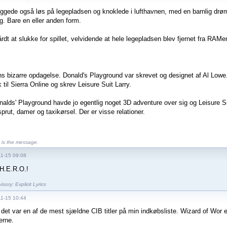
yggede også løs på legepladsen og knoklede i lufthavnen, med en barnlig drøm
ng. Bare en eller anden form.
rdt at slukke for spillet, velvidende at hele legepladsen blev fjernet fra RAMen
s bizarre opdagelse. Donald's Playground var skrevet og designet af Al Lowe.
 til Sierra Online og skrev Leisure Suit Larry.
nalds' Playground havde jo egentlig noget 3D adventure over sig og Leisure Su
sprut, damer og taxikørsel. Der er visse relationer.
is the message.
11-15 09:08
H.E.R.O.!
sory: Explicit Lyrics
11-15 10:44
 det var en af de mest sjældne CIB titler på min indkøbsliste. Wizard of Wor e
erne.