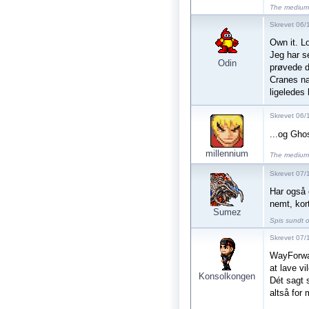
The medium 
Skrevet 06/1
Own it. Lo
Jeg har se
Odin
prøvede d
Cranes na
ligeledes
Skrevet 06/
...og Ghos
millennium
The medium 
Skrevet 07/
Har også e
nemt, kort
Sumez
Spis sundt o
Skrevet 07/
WayForwar
at lave vi
Konsolkongen
Dét sagt s
altså for