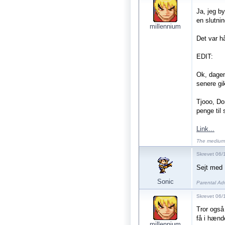
Ja, jeg b
en slutni
millennium
Det var hå
EDIT:
Ok, dagen
senere gik
Tjooo, Do
penge til 
Link...
The medium 
Skrevet 06/
Sejt med 
Sonic
Parental Advi
Skrevet 06/
Tror også
få i hænd
millennium