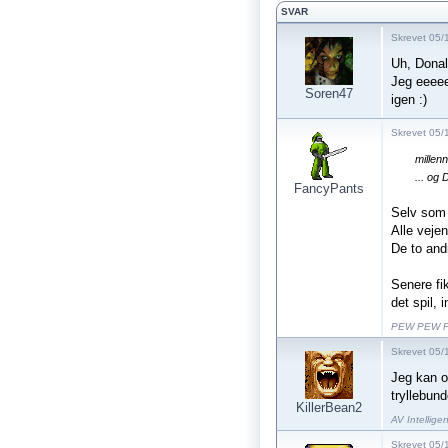
SVAR
Skrevet 05/
Uh, Donal
Jeg eeeee
Soren47
igen :)
Skrevet 05/
millen
... og
FancyPants
Selv som 
Alle veje
De to and
Senere fi
det spil,
PEW PEW 
Skrevet 05/
Jeg kan o
tryllebunde
KillerBean2
AV Intellige
Skrevet 05/1