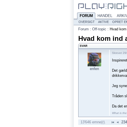
FORUM
HANDEL
ARKI
OVERSIGT
AKTIVE
OPRET E
Forum
:
Off-topic
:
Hvad kom 
Hvad kom ind 
SVAR
Skrevet 29/
Inspirere
enfen
Det gælde
drikkervar
Jeg syne
Tråden s
Da det e
What is the
13'646 emne(r).
23