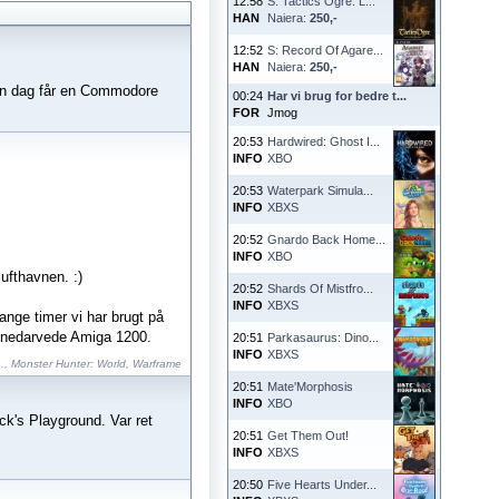
12:58
S: Tactics Ogre: L...
HAN
Naiera:
250,-
12:52
S: Record Of Agare...
HAN
Naiera:
250,-
g en dag får en Commodore
00:24
Har vi brug for bedre t...
FOR
Jmog
20:53
Hardwired: Ghost I...
INFO
XBO
20:53
Waterpark Simula...
INFO
XBXS
20:52
Gnardo Back Home...
INFO
XBO
ufthavnen. :)
20:52
Shards Of Mistfro...
INFO
XBXS
ange timer vi har brugt på
s nedarvede Amiga 1200.
20:51
Parkasaurus: Dino...
INFO
XBXS
.
,
Monster Hunter: World
,
Warframe
20:51
Mate'Morphosis
INFO
XBO
ck's Playground. Var ret
20:51
Get Them Out!
INFO
XBXS
20:50
Five Hearts Under...