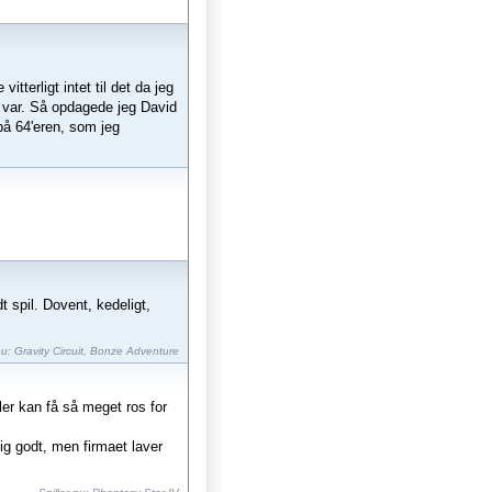
tterligt intet til det da jeg
et var. Så opdagede jeg David
på 64'eren, som jeg
t spil. Dovent, kedeligt,
nu:
Gravity Circuit
,
Bonze Adventure
ler kan få så meget ros for
tig godt, men firmaet laver