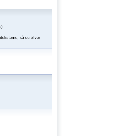
):
eteksterne, så du bliver