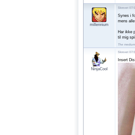
Skrevet 07/1
Synes i f
mens alle 
millennium
Har ikke 
til mig sp
The medium 
Skrevet 07/
Insert Dis
NinjaCool