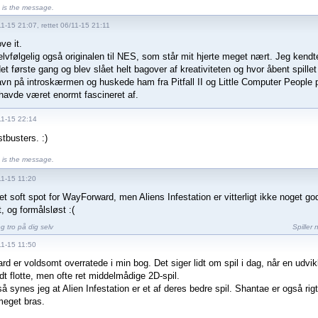
is the message.
1-15 21:07, rettet 06/11-15 21:11
ve it.
lvfølgelig også originalen til NES, som står mit hjerte meget nært. Jeg kendte vi
et første gang og blev slået helt bagover af kreativiteten og hvor åbent spill
vn på introskærmen og huskede ham fra Pitfall II og Little Computer People 
 havde været enormt fascineret af.
11-15 22:14
tbusters. :)
is the message.
11-15 11:20
t soft spot for WayForward, men Aliens Infestation er vitterligt ikke noget god
, og formålsløst :(
g tro på dig selv
Spiller 
11-15 11:50
d er voldsomt overratede i min bog. Det siger lidt om spil i dag, når en udvik
ldt flotte, men ofte ret middelmådige 2D-spil.
å synes jeg at Alien Infestation er et af deres bedre spil. Shantae er også rig
 meget bras.