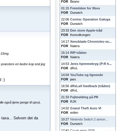
FOR
Beano
01:15
Fremtiden for Xbox
FOR
Dunwich
22:06
Contra: Operation Galuga
FOR
Dunwich
23:33
Den store Apple-tråd
FOR
Konsolkongen
14:17
Xenoblade Chronicles-se...
FOR
Naiera
15:14
RIP-tråden
8-15mg.
FOR
Naiera
14:53
Jeres hjemmebryg (P:R h...
n præstere en bedre kop end jeg
FOR
dRxL
14:04
YouTube og lignende
 :)
FOR
jaes
16:56
dRxLaX feedback (tråden)
FOR
dRxL
21:33
Fejlmelding på PR
FOR
RJK
e også tjene penge til sprut,
14:02
Grand Theft Auto VI
FOR
enfen
 taxa... Selvom det da
10:27
Nintendo Switch 2 annon...
FOR
Dunwich
17:41
Co-op anno 2026