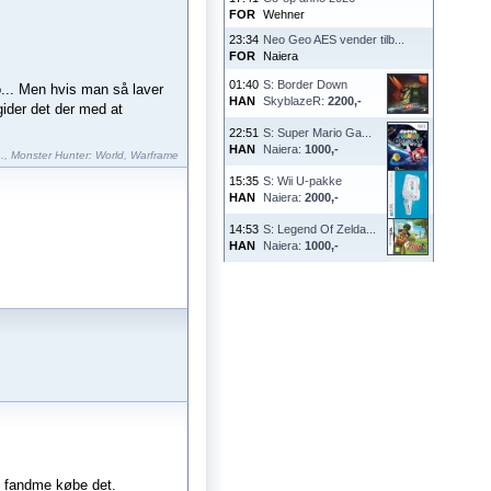
FOR
Wehner
23:34
Neo Geo AES vender tilb...
FOR
Naiera
01:40
S: Border Down
o... Men hvis man så laver
HAN
SkyblazeR:
2200,-
gider det der med at
22:51
S: Super Mario Ga...
HAN
Naiera:
1000,-
.
,
Monster Hunter: World
,
Warframe
15:35
S: Wii U-pakke
HAN
Naiera:
2000,-
14:53
S: Legend Of Zelda...
HAN
Naiera:
1000,-
an fandme købe det.