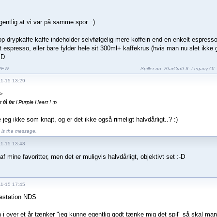
gentlig at vi var på samme spor. :)
op drypkaffe kaffe indeholder selvfølgelig mere koffein end en enkelt espress
t espresso, eller bare fylder hele sit 300ml+ kaffekrus (hvis man nu slet ikke 
:D
PEW
Spiller nu:
StarCraft II: Legacy Of..
11-15 13:29
>
 få fat i Purple Heart ! :p
jeg ikke som knajt, og er det ikke også rimeligt halvdårligt..? :)
is the message.
11-15 13:48
af mine favoritter, men det er muligvis halvdårligt, objektivt set :-D
11-15 17:45
festation NDS
n i over et år tænker "jeg kunne egentlig godt tænke mig det spil" så skal m