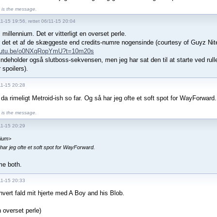
is the message.
1-15 19:56, rettet 06/11-15 20:04
millennium. Det er vitterligt en overset perle.
 det et af de skæggeste end credits-numre nogensinde (courtesy of Guyz Nite
youtu.be/o0NXqRopYmU?t=10m20s
indeholder også slutboss-sekvensen, men jeg har sat den til at starte ved rull
 spoilers).
11-15 20:28
 da rimeligt Metroid-ish so far. Og så har jeg ofte et soft spot for WayForward.
is the message.
11-15 20:29
nium>
har jeg ofte et soft spot for WayForward.
me both.
11-15 20:33
 hvert fald mit hjerte med A Boy and his Blob.
 overset perle)