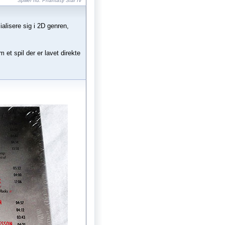
Spiller nu:
Phantasy Star IV
alisere sig i 2D genren,
et spil der er lavet direkte