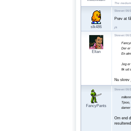
The medium 
Skrevet 06/1
Prøv at få
slk486
j/k
Skrevet 06/
Fancy
Der er
Eltan
En alm
Jeg er
fik ud
Nu skrev 
Skrevet 06/
millen
Tjooo,
FancyPants
damer 
Om end de
resultere