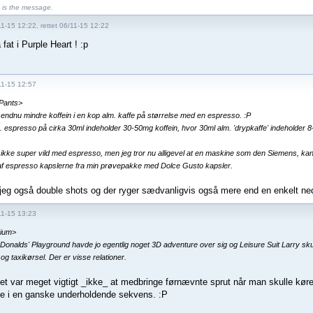
is the message.
1-15 12:22, rettet 06/11-15 12:22
 fat i Purple Heart ! :p
11-15 12:57
Pants>
 endnu mindre koffein i en kop alm. kaffe på størrelse med en espresso. :P
. espresso på cirka 30ml indeholder 30-50mg koffein, hvor 30ml alm. 'drypkaffe' indeholder 
 ikke super vild med espresso, men jeg tror nu alligevel at en maskine som den Siemens, ka
 af espresso kapslerne fra min prøvepakke med Dolce Gusto kapsler.
jeg også double shots og der ryger sædvanligvis også mere end en enkelt ned
11-15 13:23
nium>
 Donalds' Playground havde jo egentlig noget 3D adventure over sig og Leisure Suit Larry skull
og taxikørsel. Der er visse relationer.
t var meget vigtigt _ikke_ at medbringe førnævnte sprut når man skulle køre
de i en ganske underholdende sekvens. :P