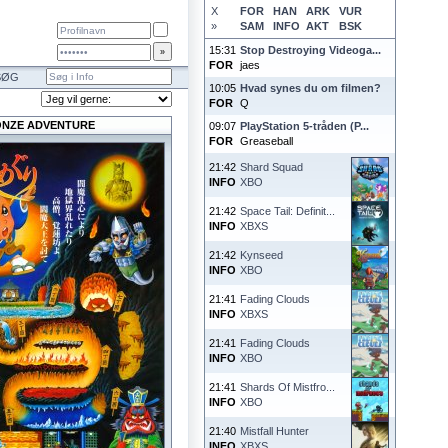
X
FOR
HAN
ARK
VUR
»
SAM
INFO
AKT
BSK
15:31
Stop Destroying Videoga...
FOR
jaes
SØG
10:05
Hvad synes du om filmen?
FOR
Q
NZE ADVENTURE
09:07
PlayStation 5-tråden (P...
FOR
Greaseball
21:42
Shard Squad
INFO
XBO
21:42
Space Tail: Definit...
INFO
XBXS
21:42
Kynseed
INFO
XBO
21:41
Fading Clouds
INFO
XBXS
21:41
Fading Clouds
INFO
XBO
21:41
Shards Of Mistfro...
INFO
XBO
21:40
Mistfall Hunter
INFO
XBXS