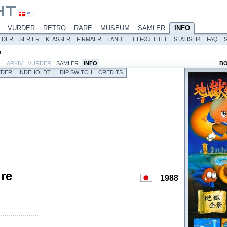
VURDER
RETRO
RARE
MUSEUM
SAMLER
INFO
EDER
SERIER
KLASSER
FIRMAER
LANDE
TILFØJ TITEL
STATISTIK
FAQ
e
L
ARKIV
VURDER
SAMLER
INFO
BO
EDER
INDEHOLDT I
DIP SWITCH
CREDITS
re
1988