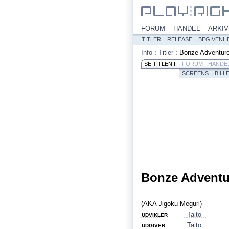
FORUM
HANDEL
ARKIV
TITLER
RELEASE
BEGIVENH
Info
:
Titler
:
Bonze Adventur
SE TITLEN I:
FORUM
HANDE
SCREENS
BILL
Bonze Adventu
(AKA Jigoku Meguri)
Taito
UDVIKLER
Taito
UDGIVER