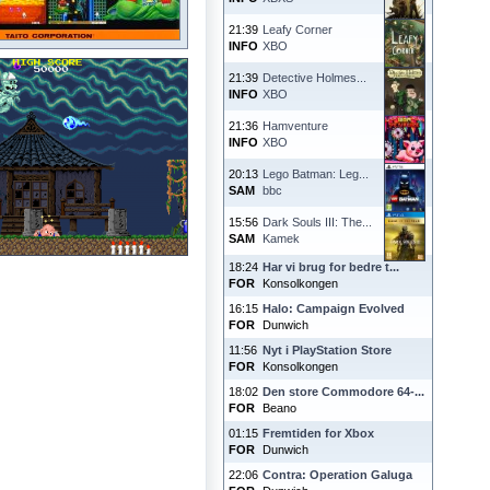
21:39
Leafy Corner
INFO
XBO
21:39
Detective Holmes...
INFO
XBO
21:36
Hamventure
INFO
XBO
20:13
Lego Batman: Leg...
SAM
bbc
15:56
Dark Souls III: The...
SAM
Kamek
18:24
Har vi brug for bedre t...
FOR
Konsolkongen
16:15
Halo: Campaign Evolved
FOR
Dunwich
11:56
Nyt i PlayStation Store
FOR
Konsolkongen
18:02
Den store Commodore 64-...
FOR
Beano
01:15
Fremtiden for Xbox
FOR
Dunwich
22:06
Contra: Operation Galuga