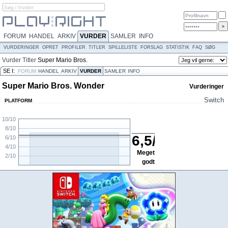
FORUM
HANDEL
ARKIV
VURDER
SAMLER
INFO
VURDERINGER
OPRET
PROFILER
TITLER
SPILLELISTE
FORSLAG
STATISTIK
FAQ
SØG
Vurder
Titler
Super Mario Bros.
Wonder
SE I:
FORUM
HANDEL
ARKIV
VURDER
SAMLER
INFO
Super Mario Bros. Wonder
Vurderinger
Switch
PLATFORM
10/10
8/10
6,5
/
10
6/10
4/10
Meget
2/10
godt