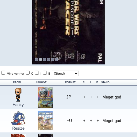
Mine venner
C
I
B
PROFIL
UDGAVE
FORMAT
C
I
B
STAND
JP
+
+
+
Meget god
Hanky
EU
+
+
+
Meget god
Resize