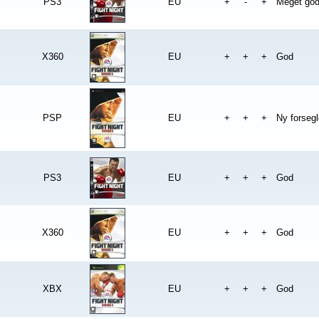
PS3
EU
+
-
+
Meget go
X360
EU
+
+
+
God
PSP
EU
+
+
+
Ny forsegl
PS3
EU
+
+
+
God
X360
EU
+
+
+
God
XBX
EU
+
+
+
God