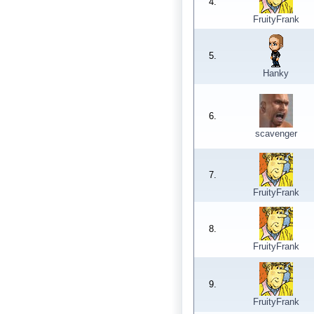
4.
FruityFrank
5.
Hanky
6.
scavenger
7.
FruityFrank
8.
FruityFrank
9.
FruityFrank