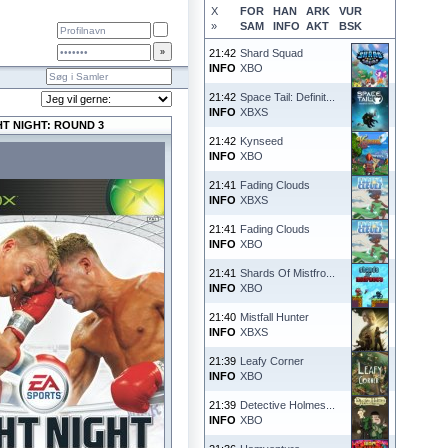
X
FOR
HAN
ARK
VUR
»
SAM
INFO
AKT
BSK
21:42
Shard Squad
INFO
XBO
21:42
Space Tail: Definit...
INFO
XBXS
HT NIGHT: ROUND 3
21:42
Kynseed
INFO
XBO
21:41
Fading Clouds
INFO
XBXS
21:41
Fading Clouds
INFO
XBO
21:41
Shards Of Mistfro...
INFO
XBO
21:40
Mistfall Hunter
INFO
XBXS
21:39
Leafy Corner
INFO
XBO
21:39
Detective Holmes...
INFO
XBO