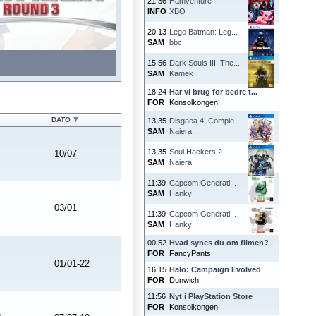
21:36
Hamventure
INFO
XBO
20:13
Lego Batman: Leg...
SAM
bbc
15:56
Dark Souls III: The...
SAM
Kamek
18:24
Har vi brug for bedre t...
FOR
Konsolkongen
DATO
13:35
Disgaea 4: Comple...
SAM
Naiera
13:35
Soul Hackers 2
10/07
SAM
Naiera
11:39
Capcom Generati...
SAM
Hanky
03/01
11:39
Capcom Generati...
SAM
Hanky
00:52
Hvad synes du om filmen?
FOR
FancyPants
01/01-22
16:15
Halo: Campaign Evolved
FOR
Dunwich
11:56
Nyt i PlayStation Store
FOR
Konsolkongen