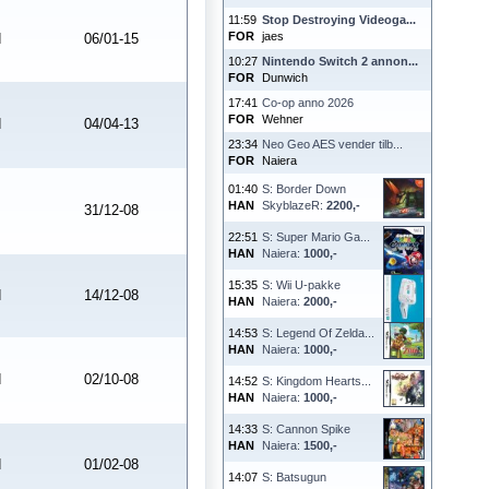
11:59
Stop Destroying Videoga...
FOR
jaes
d
06/01-15
10:27
Nintendo Switch 2 annon...
FOR
Dunwich
17:41
Co-op anno 2026
FOR
Wehner
d
04/04-13
23:34
Neo Geo AES vender tilb...
FOR
Naiera
01:40
S: Border Down
HAN
SkyblazeR:
2200,-
31/12-08
22:51
S: Super Mario Ga...
HAN
Naiera:
1000,-
15:35
S: Wii U-pakke
d
14/12-08
HAN
Naiera:
2000,-
14:53
S: Legend Of Zelda...
HAN
Naiera:
1000,-
d
02/10-08
14:52
S: Kingdom Hearts...
HAN
Naiera:
1000,-
14:33
S: Cannon Spike
HAN
Naiera:
1500,-
d
01/02-08
14:07
S: Batsugun