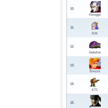
10.
Kbrugge
11.
RJK
12.
Hellefisk
13.
Bonzini
14.
KTC
15.