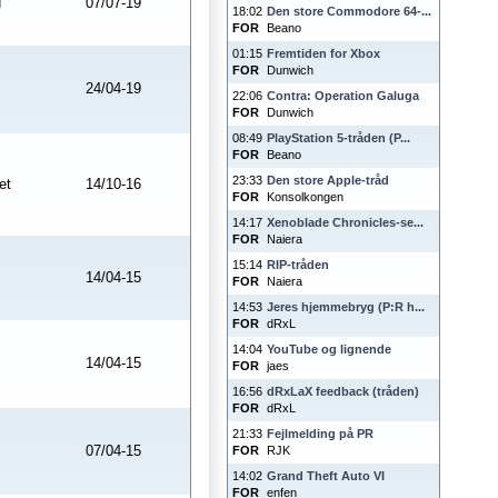
d
07/07-19
18:02
Den store Commodore 64-...
FOR
Beano
01:15
Fremtiden for Xbox
FOR
Dunwich
24/04-19
22:06
Contra: Operation Galuga
FOR
Dunwich
08:49
PlayStation 5-tråden (P...
FOR
Beano
23:33
Den store Apple-tråd
et
14/10-16
FOR
Konsolkongen
14:17
Xenoblade Chronicles-se...
FOR
Naiera
15:14
RIP-tråden
14/04-15
FOR
Naiera
14:53
Jeres hjemmebryg (P:R h...
FOR
dRxL
14:04
YouTube og lignende
14/04-15
FOR
jaes
16:56
dRxLaX feedback (tråden)
FOR
dRxL
21:33
Fejlmelding på PR
07/04-15
FOR
RJK
14:02
Grand Theft Auto VI
FOR
enfen