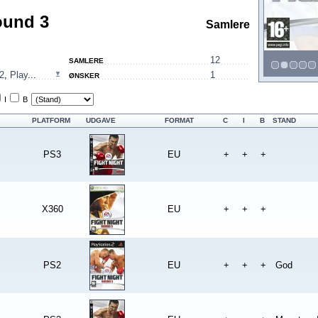
ound 3
Samlere
12
SAMLERE
2
,
Play
...
1
ØNSKER
I
B
PLATFORM
UDGAVE
FORMAT
C
I
B
STAND
PS3
EU
+
+
+
X360
EU
+
+
+
PS2
EU
+
+
+
God