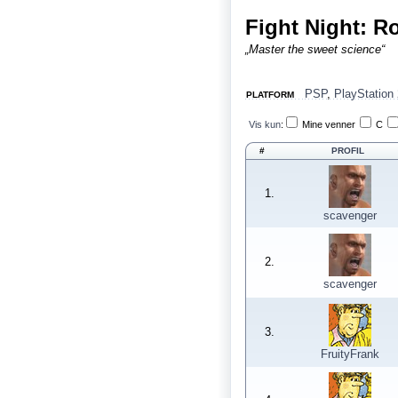
Fight Night: R
„Master the sweet science“
PSP
,
PlayStation 
PLATFORM
Vis kun
:
Mine venner
C
#
PROFIL
1.
scavenger
2.
scavenger
3.
FruityFrank