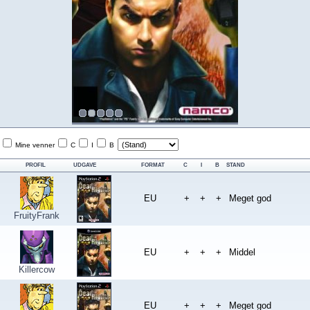
Mine venner
C
I
B
PROFIL
UDGAVE
FORMAT
C
I
B
STAND
EU
+
+
+
Meget god
FruityFrank
EU
+
+
+
Middel
Killercow
EU
+
+
+
Meget god