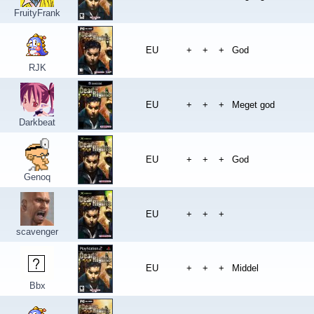
FruityFrank
EU
+
+
+
God
RJK
EU
+
+
+
Meget god
Darkbeat
EU
+
+
+
God
Genoq
EU
+
+
+
scavenger
EU
+
+
+
Middel
Bbx