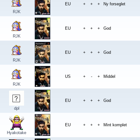
EU
+
+
+
Ny forseglet
RJK
EU
+
+
+
God
RJK
EU
+
+
+
God
RJK
US
+
-
+
Middel
RJK
EU
+
+
+
God
dpl
EU
+
+
+
Mint komplet
Hyakotake