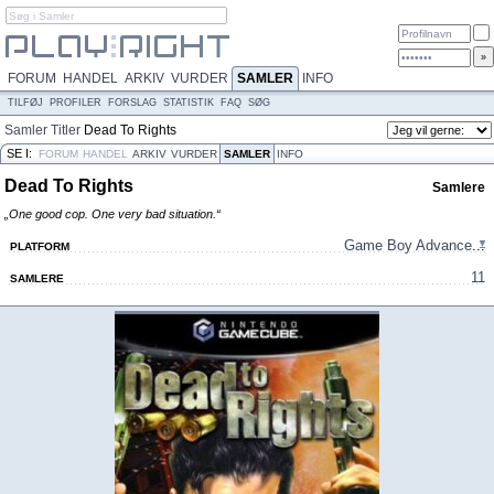
FORUM
HANDEL
ARKIV
VURDER
SAMLER
INFO
TILFØJ
PROFILER
FORSLAG
STATISTIK
FAQ
SØG
Samler
Titler
Dead To Rights
SE I:
FORUM
HANDEL
ARKIV
VURDER
SAMLER
INFO
Dead To Rights
Samlere
„One good cop. One very bad situation.“
Game Boy Advance
...
PLATFORM
11
SAMLERE