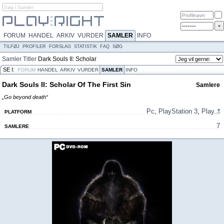
FORUM
HANDEL
ARKIV
VURDER
SAMLER
INFO
TILFØJ
PROFILER
FORSLAG
STATISTIK
FAQ
SØG
Samler
Titler
Dark Souls II: Scholar
Of The First Sin
SE I:
FORUM
HANDEL
ARKIV
VURDER
SAMLER
INFO
Dark Souls II: Scholar Of The First Sin
Samlere
„Go beyond death“
Pc
,
PlayStation 3
,
Play
...
PLATFORM
7
SAMLERE