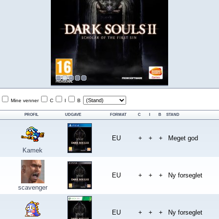
Mine venner
C
I
B
PROFIL
UDGAVE
FORMAT
C
I
B
STAND
EU
+
+
+
Meget god
Kamek
EU
+
+
+
Ny forseglet
scavenger
EU
+
+
+
Ny forseglet