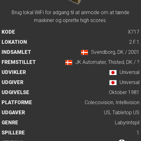
Brug lokal WiFi for adgang til at anmode om at tænde
maskiner og oprette high scores.
KODE
X717
LOKATION
2.F.1
INDSAMLET
Svendborg, DK / 2001
FREMSTILLET
JK Automater, Thisted, DK / ?
UDVIKLER
Universal
UDGIVER
Universal
UDGIVELSE
Oktober 1981
PLATFORME
Colecovision, Intellivision
UDGAVER
US, Tabletop US
GENRE
Labyrintspil
SPILLERE
1