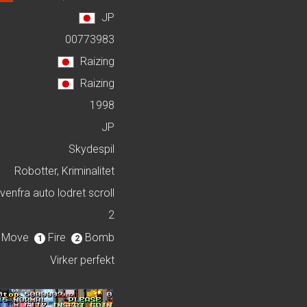
JP
00773983
Raizing
Raizing
1998
JP
Skydespil
Robotter, Kriminalitet
venfra auto lodret scroll
2
Move
Fire
Bomb
1
2
Virker perfekt