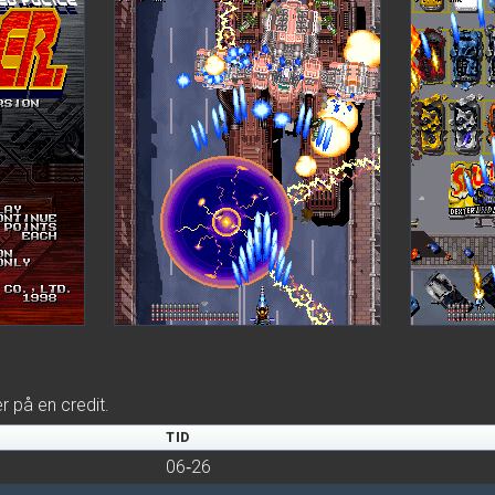
er på en credit.
TID
06‑26