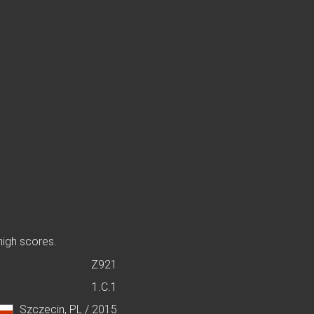
high scores.
Z921
1.C.1
Szczecin, PL / 2015