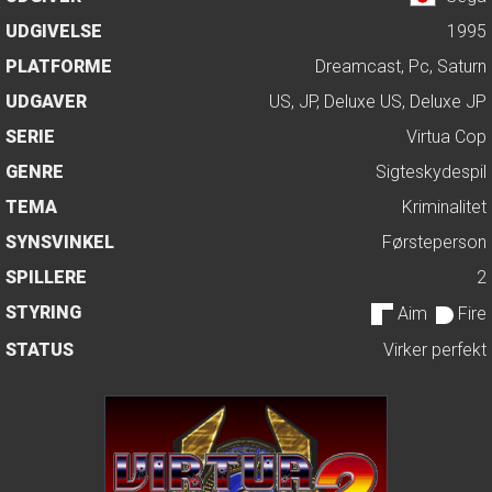
UDGIVELSE
1995
PLATFORME
Dreamcast, Pc, Saturn
UDGAVER
US, JP, Deluxe US, Deluxe JP
SERIE
Virtua Cop
GENRE
Sigteskydespil
TEMA
Kriminalitet
SYNSVINKEL
Førsteperson
SPILLERE
2
STYRING
Aim
Fire
STATUS
Virker perfekt