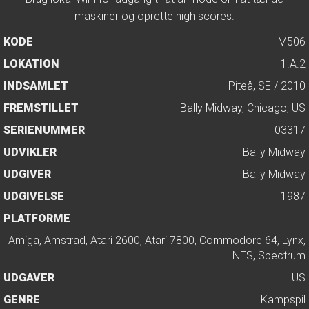
maskiner og oprette high scores.
KODE
M506
LOKATION
1.A.2
INDSAMLET
Piteå, SE / 2010
FREMSTILLET
Bally Midway, Chicago, US
SERIENUMMER
03317
UDVIKLER
Bally Midway
UDGIVER
Bally Midway
UDGIVELSE
1987
PLATFORME
Amiga, Amstrad, Atari 2600, Atari 7800, Commodore 64, Lynx,
NES, Spectrum
UDGAVER
US
GENRE
Kampspil