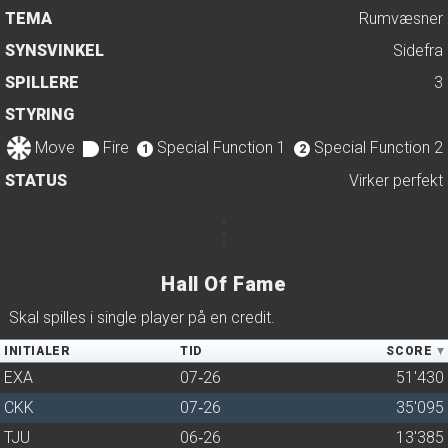
TEMA
Rumvæsner
SYNSVINKEL
Sidefra
SPILLERE
3
STYRING
Move
Fire
Special Function 1
Special Function 2
1
2
STATUS
Virker perfekt
Hall Of Fame
Skal spilles i single player på en credit.
INITIALER
TID
SCORE
EXA
07‑26
51'430
CKK
07‑26
35'095
TJU
06‑26
13'385