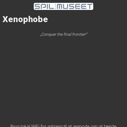
Xenophobe
„Conquer the final frontier!“
Brug lokal WiFi for adgang til at anmode om at tænde