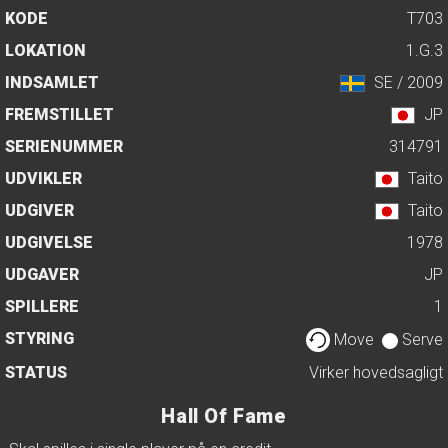
KODE
T703
LOKATION
1.G.3
INDSAMLET
SE / 2009
FREMSTILLET
JP
SERIENUMMER
314791
UDVIKLER
Taito
UDGIVER
Taito
UDGIVELSE
1978
UDGAVER
JP
SPILLERE
1
STYRING
Move
Serve
STATUS
Virker hovedsagligt
Hall Of Fame