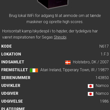
Brug lokal WiFi for adgang til at anmode om at tænde
maskiner og oprette high scores.
Horisontalt kamp/skydespil i to højder, der tydeligvis har
været inspirationen for Segas
Shinobi
.
KODE
N617
LOKATION
1.F.3
INDSAMLET
Holstebro, DK / 2007
FREMSTILLET
Atari Ireland, Tipperary Town, IR / 1987?
SERIENUMMER
143850
UDVIKLER
Namco
UDGIVER
Namco
UDGIVELSE
1986
PLATFORME