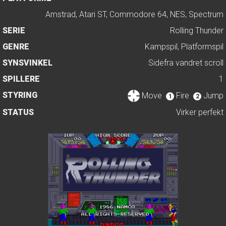
Amstrad, Atari ST, Commodore 64, NES, Spectrum
SERIE
Rolling Thunder
GENRE
Kampspil, Platformspil
SYNSVINKEL
Sidefra vandret scroll
SPILLERE
1
STYRING
Move
Fire
Jump
1
2
STATUS
Virker perfekt