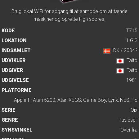
Brug lokal WiFi for adgang til at anmode om at tænde
maskiner og oprette high scores.
KODE
T715
LOKATION
1.G.3
INDSAMLET
DK / 2004?
UDVIKLER
Taito
UDGIVER
Taito
UDGIVELSE
1981
PLATFORME
Apple II, Atari 5200, Atari XEGS, Game Boy, Lynx, NES, Pc
SERIE
Qix
GENRE
Puslespil
SYNSVINKEL
Ovenfra