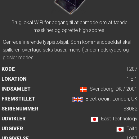
Brug lokal WiFi for adgang til at anmode om at tænde
maskiner og oprette high scores.
Genredefinerende lyspistolspil. Som kommandosoldat skal
spilleren overtage seks baser, mens fjender nedskydes og
gidsler reddes.
KODE
T207
LOKATION
1.E.1
INDSAMLET
Svendborg, DK / 2001
FREMSTILLET
Electrocoin, London, UK
SERIENUMMER
38082
UDVIKLER
East Technology
UDGIVER
Taito
UDGIVELSE
1987