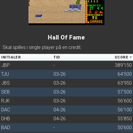
Hall Of Fame
Skal spilles i single player på en credit.
INITIALER
TID
SCORE
JBP
-
389'150
TJU
03‑26
64'500
JBS
03‑26
63'950
SEB
03‑26
57'500
RJK
03‑26
56'600
DAC
04‑26
56'100
DHB
04‑26
55'850
BAD
-
50'600