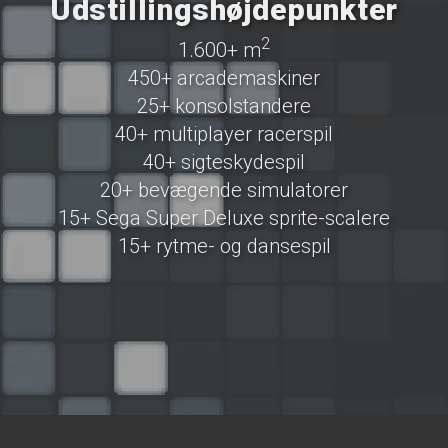
Udstillings­højdepunkter
2
1.600+ m
450+ arcademaskiner
25+ konsolstandere
40+ multiplayer racerspil
40+ sigteskydespil
20+ bevægende simulatorer
15+ Sega Super Deluxe sprite-scalere
15+ rytme- og dansespil