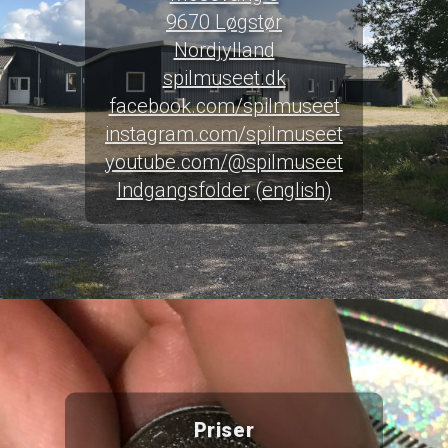
9670 Løgstør
Nordjylland
spilmuseet.dk
facebook.com/spilmuseet
instagram.com/spilmuseet
youtube.com/@spilmuseet
Indgangsfolder
(english)
Priser