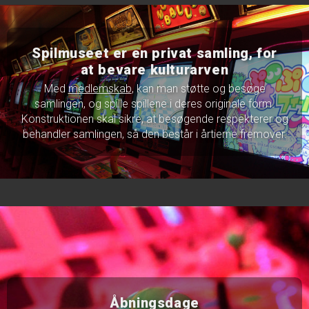
Spilmuseet er en privat samling, for
at bevare kulturarven
Med
medlemskab
, kan man støtte og besøge
samlingen, og spille spillene i deres originale form.
Konstruktionen skal sikre, at besøgende respekterer og
behandler samlingen, så den består i årtierne fremover.
Åbningsdage