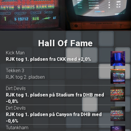
Hall Of Fame
Kick Man
RJK
tog 1. pladsen fra CKK med +2,0%
Tekken 3
RJK
tog 2. pladsen
Dirt Devils
RJK
tog 1. pladsen på Stadium fra DHB med
-0,8%
Dirt Devils
RJK
tog 1. pladsen på Canyon fra DHB med
-0,6%
Tutankham