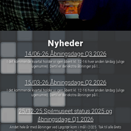
Nyheder
14/06-26 Åbningsdage Q3 2026
I det kommende kvartal holder vi igen åbent kl. 12-16 hver anden lørdag (ulige
ugenumre). Dertil er der ekstra åbninger på l...
15/03-26 Åbningsdage Q2 2026
I det kommende kvartal holder vi igen åbent kl. 12-16 hver anden lørdag (ulige
ugenumre). Dertil er der ekstra åbninger på l...
25/12-25 Spilmuseet status 2025 og
åbningsdage Q1 2026
Andet hele år med åbninger ved Løgstør kom i mål i 2025. Tak til alle årets