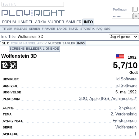
FORUM
HANDEL
ARKIV
VURDER
SAMLER
INFO
TITLER
RELEASE
SERIER
FIRMAER
LANDE
TILFØJ
STATISTIK
FAQ
SØG
Info
Titler
Wolfenstein 3D
SE I:
FORUM
HANDEL
ARKIV
VURDER
SAMLER
INFO
SCREENS
BILLEDER
LIGNENDE
Wolfenstein 3D
1992
5,7
/
10
Godt
id Software
UDVIKLER
id Software
UDGIVER
5. maj 1992
UDGIVELSE
3DO
,
Apple IIGS
,
Archimedes
...
PLATFORM
Skydespil
GENRE
2. Verdenskrig
TEMA
Førsteperson
SYNSVINKEL
Wolfenstein
SERIE
1
SPILLERE