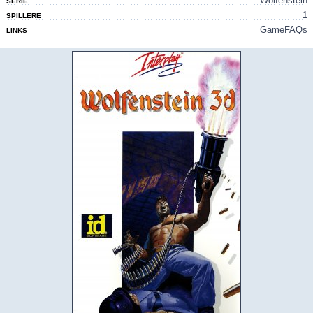
Wolfenstein
SERIE
1
SPILLERE
GameFAQs
LINKS