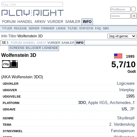
FORUM
HANDEL
ARKIV
VURDER
SAMLER
INFO
TITLER
RELEASE
SERIER
FIRMAER
LANDE
TILFØJ
STATISTIK
FAQ
SØG
Info
Titler
Wolfenstein 3D
SE I:
FORUM
HANDEL
ARKIV
VURDER
SAMLER
INFO
SCREENS
BILLEDER
LIGNENDE
Wolfenstein 3D
1995
5,7
/
10
Godt
(AKA Wolfenstein 3DO)
Logicware
UDVIKLER
Interplay
UDGIVER
1995
UDGIVELSE
3DO
,
Apple IIGS
,
Archimedes
...
PLATFORM
US
,
JP
UDGAVE
Skydespil
GENRE
2. Verdenskrig
TEMA
Førsteperson
SYNSVINKEL