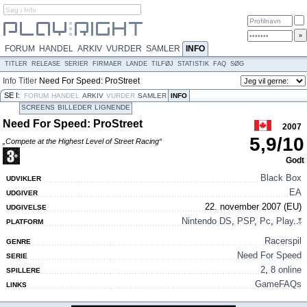
FORUM
HANDEL
ARKIV
VURDER
SAMLER
INFO
TITLER
RELEASE
SERIER
FIRMAER
LANDE
TILFØJ
STATISTIK
FAQ
SØG
Info
Titler
Need For Speed: ProStreet
SE I:
FORUM
HANDEL
ARKIV
VURDER
SAMLER
INFO
SCREENS
BILLEDER
LIGNENDE
Need For Speed: ProStreet
2007
5,9
/
10
„Compete at the Highest Level of Street Racing“
Godt
Black Box
UDVIKLER
EA
UDGIVER
22. november 2007 (EU)
UDGIVELSE
Nintendo DS
,
PSP
,
Pc
,
Play
...
PLATFORM
Racerspil
GENRE
Need For Speed
SERIE
2
,
8 online
SPILLERE
GameFAQs
LINKS