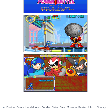
Forside
Forum
Handel
Arkiv
Vurder
Retro
Rare
Museum
Samler
Info
:
Sitemap