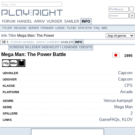
FORUM
HANDEL
ARKIV
VURDER
SAMLER
INFO
TITLER
RELEASE
SERIER
FIRMAER
LANDE
TILFØJ
STATISTIK
FAQ
SØG
Info
Titler
Mega Man: The Power
Battle
SE I:
FORUM
HANDEL
ARKIV
VURDER
SAMLER
INFO
SCREENS
BILLEDER
INDEHOLDT I
LIGNENDE
CREDITS
Mega Man: The Power Battle
1995
Capcom
UDVIKLER
Capcom
UDGIVER
CPS
KLASSE
Arcade
PLATFORM
Versus-kampspil
GENRE
Mega Man
SERIE
2
SPILLERE
GameFAQs
,
KLOV
LINKS