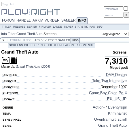
FORUM
HANDEL
ARKIV
VURDER
SAMLER
INFO
TITLER
RELEASE
SERIER
FIRMAER
LANDE
TILFØJ
STATISTIK
FAQ
SØG
Info
Titler
Grand Theft Auto
Screens
SE I:
FORUM
HANDEL
ARKIV
VURDER
SAMLER
INFO
SCREENS
BILLEDER
INDEHOLDT I
RELATIONER
LIGNENDE
CREDITS
Grand Theft Auto
Screens
7,3
/
10
Mente du:
Grand Theft Auto (2004)
Meget godt
DMA Design
UDVIKLER
Take-Two Interactive
UDGIVER
December 1997
UDGIVELSE
Game Boy Color
,
Pc
...
PLATFORM
EU
,
US
,
JP
UDGAVE
Action-
/
Eventyrspil
GENRE
Kriminalitet
TEMA
Ovenfra multi scroll
SYNSVINKEL
Grand Theft Auto
SERIE