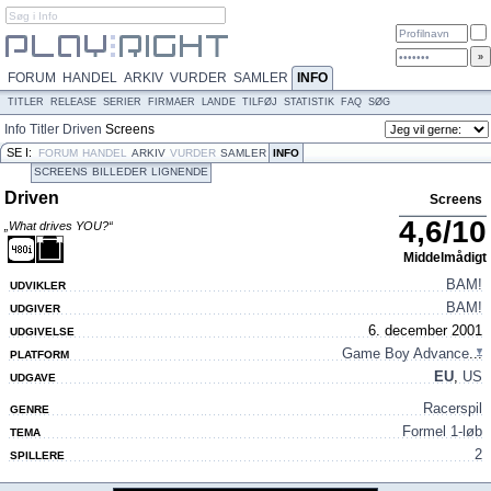
FORUM
HANDEL
ARKIV
VURDER
SAMLER
INFO
TITLER
RELEASE
SERIER
FIRMAER
LANDE
TILFØJ
STATISTIK
FAQ
SØG
Info
Titler
Driven
Screens
SE I:
FORUM
HANDEL
ARKIV
VURDER
SAMLER
INFO
SCREENS
BILLEDER
LIGNENDE
Driven
Screens
4,6
/
10
„What drives YOU?“
Middelmådigt
BAM!
UDVIKLER
BAM!
UDGIVER
6. december 2001
UDGIVELSE
Game Boy Advance
...
PLATFORM
EU
,
US
UDGAVE
Racerspil
GENRE
Formel 1-løb
TEMA
2
SPILLERE