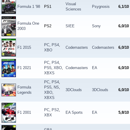
Visual
Formula 1 '98
PS1
Psygnosis
6,1/10
Sciences
Formula One
PS2
SIEE
Sony
6,0/10
2003
PC
,
PS4
,
F1 2015
Codemasters
Codemasters
6,0/10
XBO
PC
,
PS4
,
F1 2021
PS5
,
XBO
,
Codemasters
EA
6,0/10
XBXS
PC
,
PS4
,
Formula
PS5
,
NS
,
3DClouds
3DClouds
6,0/10
Legends
XBO
,
XBXS
PC
,
PS2
,
F1 2001
EA Sports
EA
5,8/10
XBX
GBA
,