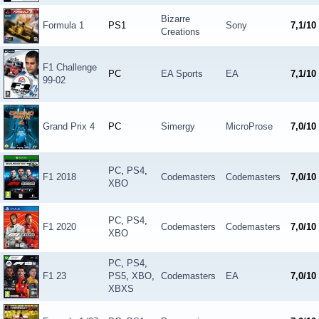
Bizarre
Formula 1
PS1
Sony
7,1/10
Creations
F1 Challenge
PC
EA Sports
EA
7,1/10
99-02
Grand Prix 4
PC
Simergy
MicroProse
7,0/10
PC
,
PS4
,
F1 2018
Codemasters
Codemasters
7,0/10
XBO
PC
,
PS4
,
F1 2020
Codemasters
Codemasters
7,0/10
XBO
PC
,
PS4
,
F1 23
PS5
,
XBO
,
Codemasters
EA
7,0/10
XBXS