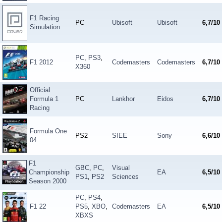
F1 Racing
PC
Ubisoft
Ubisoft
6,7/10
Simulation
PC
,
PS3
,
F1 2012
Codemasters
Codemasters
6,7/10
X360
Official
Formula 1
PC
Lankhor
Eidos
6,7/10
Racing
Formula One
PS2
SIEE
Sony
6,6/10
04
F1
GBC
,
PC
,
Visual
Championship
EA
6,5/10
PS1
,
PS2
Sciences
Season 2000
PC
,
PS4
,
F1 22
PS5
,
XBO
,
Codemasters
EA
6,5/10
XBXS