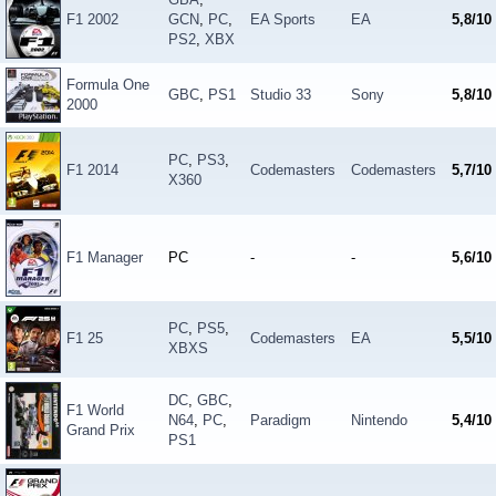
F1 2002
GCN
,
PC
,
EA Sports
EA
5,8/10
PS2
,
XBX
Formula One
GBC
,
PS1
Studio 33
Sony
5,8/10
2000
PC
,
PS3
,
F1 2014
Codemasters
Codemasters
5,7/10
X360
F1 Manager
PC
-
-
5,6/10
PC
,
PS5
,
F1 25
Codemasters
EA
5,5/10
XBXS
DC
,
GBC
,
F1 World
N64
,
PC
,
Paradigm
Nintendo
5,4/10
Grand Prix
PS1