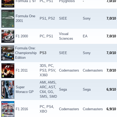
Formula 1 '97
PC
,
PS1
Psygnosis
-
7,0/10
Formula One
PS1
,
PS2
SIEE
Sony
7,0/10
2001
Visual
F1 2000
PC
,
PS1
EA
7,0/10
Sciences
Formula One:
Championship
PS3
SIEE
Sony
7,0/10
Edition
3DS
,
PC
,
F1 2011
PS3
,
PSV
,
Codemasters
Codemasters
7,0/10
X360
AMI
,
AMS
,
Super
ARC
,
AST
,
Sega
Sega
6,9/10
Monaco GP
C64
,
GG
,
SMS
,
SMD
PC
,
PS4
,
F1 2016
Codemasters
Codemasters
6,9/10
XBO