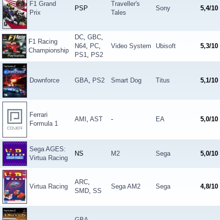
F1 Grand
Traveller's
PSP
Sony
5,4/10
Prix
Tales
DC
,
GBC
,
F1 Racing
N64
,
PC
,
Video System
Ubisoft
5,3/10
Championship
PS1
,
PS2
Downforce
GBA
,
PS2
Smart Dog
Titus
5,1/10
Ferrari
AMI
,
AST
-
EA
5,0/10
Formula 1
Sega AGES:
NS
M2
Sega
5,0/10
Virtua Racing
ARC
,
Virtua Racing
Sega AM2
Sega
4,8/10
SMD
,
SS
GBA
,