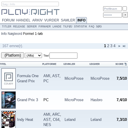
FORUM
HANDEL
ARKIV
VURDER
SAMLER
INFO
TITLER
RELEASE
SERIER
FIRMAER
LANDE
TILFØJ
STATISTIK
FAQ
SØG
Info
Nøgleord
Formel 1-løb
167 emne(r).
1
2
3
4
(Platform)
Titel
TITEL
PLATFORME
UDVIKLER
UDGIVER
SCORE
Formula One
AMI
,
AST
,
MicroProse
MicroProse
7,5/10
Grand Prix
PC
Grand Prix 3
PC
MicroProse
Hasbro
7,4/10
AMI
,
ARC
,
Indy Heat
AST
,
C64
,
Leland
Leland
7,3/10
NES