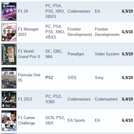
PC
,
PS4
,
F1 24
PS5
,
XBO
,
Codemasters
EA
6,5/10
XBXS
PC
,
PS4
,
F1 Manager
Frontier
Frontier
PS5
,
XBO
,
6,5/10
2023
Developments
Developments
XBXS
F1 World
DC
,
GBC
,
Paradigm
Video System
6,5/10
Grand Prix II
N64
Formula One
PS2
SIEE
Sony
6,5/10
05
PC
,
PS3
,
F1 2013
Codemasters
Codemasters
6,4/10
X360
F1 Career
GCN
,
PS2
,
EA Sports
EA
6,4/10
Challenge
XBX