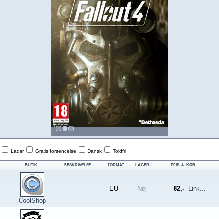
Lager
Gratis forsendelse
Dansk
Toldfri
BUTIK
BESKRIVELSE
FORMAT
LAGER
PRIS
KØB
EU
Nej
82,-
Link...
CoolShop