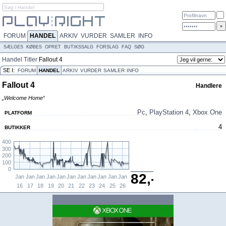
FORUM
HANDEL
ARKIV
VURDER
SAMLER
INFO
SÆLGES
KØBES
OPRET
BUTIKSSALG
FORSLAG
FAQ
SØG
Handel
Titler
Fallout 4
SE I:
FORUM
HANDEL
ARKIV
VURDER
SAMLER
INFO
Fallout 4
Handlere
„Welcome Home“
Pc
,
PlayStation 4
,
Xbox One
PLATFORM
4
BUTIKKER
400
300
200
100
0
82,-
Jan
Jan
Jan
Jan
Jan
Jan
Jan
Jan
Jan
Jan
Jan
16
17
18
19
20
21
22
23
24
25
26