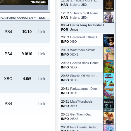
12:58
S: Tactics Ogre: L...
HAN
Naiera:
250,-
12:52
S: Record Of Agare...
HAN
Naiera:
250,-
PLATFORM
KARAKTER
TEKST
00:24
Har vi brug for bedre t...
FOR
Jmog
PS4
10
/
10
Link...
20:53
Hardwired: Ghost I...
INFO
XBO
20:53
Waterpark Simula...
PS4
9.0
/
10
Link...
INFO
XBXS
20:52
Gnardo Back Home...
INFO
XBO
20:52
Shards Of Mistfro...
XBO
4.0
/
5
Link...
INFO
XBXS
20:51
Parkasaurus: Dino...
INFO
XBXS
20:51
Mate'Morphosis
PS4
Link...
INFO
XBO
20:51
Get Them Out!
INFO
XBXS
20:50
Five Hearts Under...