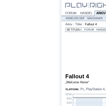
FORUM
HANDEL
ARKIV
ANMELDELSER
MAGASINER
Arkiv
:
Titler
:
Fallout 4
SE TITLEN I:
FORUM
HANDE
Fallout 4
„Welcome Home“
Pc
,
PlayStation 4
PLATFORM
10/10
8/10
6/10