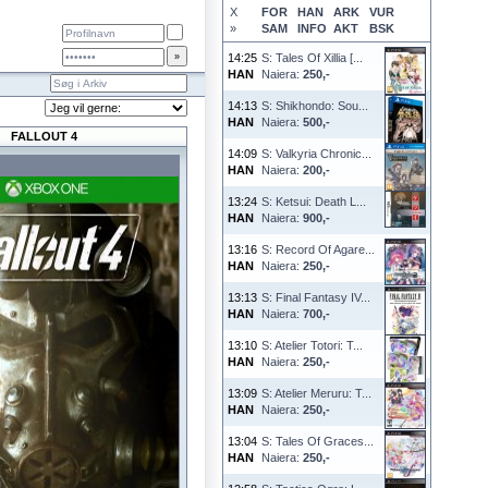
X
FOR
HAN
ARK
VUR
»
SAM
INFO
AKT
BSK
14:25
S: Tales Of Xillia [...
HAN
Naiera:
250,-
14:13
S: Shikhondo: Sou...
HAN
Naiera:
500,-
FALLOUT 4
14:09
S: Valkyria Chronic...
HAN
Naiera:
200,-
13:24
S: Ketsui: Death L...
HAN
Naiera:
900,-
13:16
S: Record Of Agare...
HAN
Naiera:
250,-
13:13
S: Final Fantasy IV...
HAN
Naiera:
700,-
13:10
S: Atelier Totori: T...
HAN
Naiera:
250,-
13:09
S: Atelier Meruru: T...
HAN
Naiera:
250,-
13:04
S: Tales Of Graces...
HAN
Naiera:
250,-