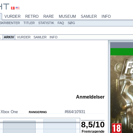
VURDER
RETRO
RARE
MUSEUM
SAMLER
INFO
SKRIBENTER
TITLER
STATISTIK
FAQ
SØG
L
ARKIV
VURDER
SAMLER
INFO
Anmeldelser
,
Xbox One
#664/10'931
RANGERING
8,5
/
10
Fremragende