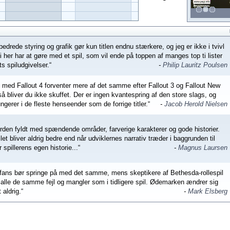
bedrede styring og grafik gør kun titlen endnu stærkere, og jeg er ikke i tvivl
i her har at gøre med et spil, som vil ende på toppen af manges top ti lister
ts spiludgivelser.“
-
Philip Lauritz Poulsen
 med Fallout 4 forventer mere af det samme efter Fallout 3 og Fallout New
å bliver du ikke skuffet. Der er ingen kvantespring af den store slags, og
fungerer i de fleste henseender som de forrige titler.“
-
Jacob Herold Nielsen
erden fyldt med spændende områder, farverige karakterer og gode historier.
let bliver aldrig bedre end når udviklernes narrativ træder i baggrunden til
r spillerens egen historie...“
-
Magnus Laursen
-fans bør springe på med det samme, mens skeptikere af Bethesda-rollespil
e alle de samme fejl og mangler som i tidligere spil. Ødemarken ændrer sig
 aldrig.“
-
Mark Elsberg