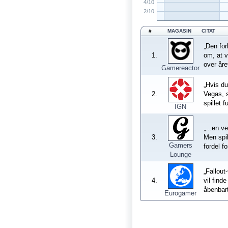
4/10
2/10
#
MAGASIN
CITAT
„Den for
1.
om, at v
over åre
Gamereactor
„Hvis du
2.
Vegas, s
spillet 
IGN
„...en v
3.
Men spil
Gamers
fordel fo
Lounge
„Fallout
4.
vil find
åbenbart
Eurogamer