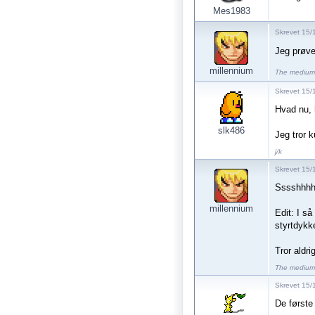
Mes1983
Skrevet 15/
Jeg prøve
millennium
The medium 
Skrevet 15/
Hvad nu, 
slk486
Jeg tror k
j/k
Skrevet 15/
Sssshhhhh
millennium
Edit: I så
styrtdykk
Tror aldri
The medium 
Skrevet 15/1
De første 