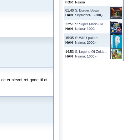
FOR
Naiera
01:40
S: Border Down
HAN
SkyblazeR:
2200,-
22:51
S: Super Mario Ga...
HAN
Naiera:
1000,-
15:35
S: Wii U-pakke
HAN
Naiera:
2000,-
14:53
S: Legend Of Zelda...
HAN
Naiera:
1000,-
e er blevet ret gode til at