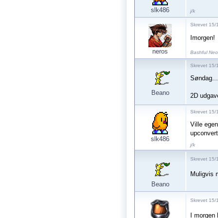
slk486
j/k
Skrevet 15/
Imorgen!
neros
Bashful Ne
Skrevet 15/
Søndag...h
Beano
2D udgave
Skrevet 15/
Ville ege
upconvert
slk486
j/k
Skrevet 15/
Muligvis 
Beano
Skrevet 15/
I morgen k