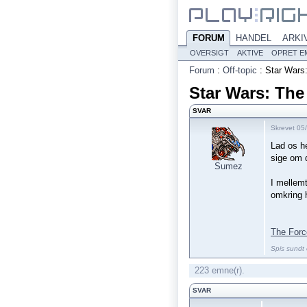
FORUM
HANDEL
ARKI
OVERSIGT
AKTIVE
OPRET E
Forum
:
Off-topic
:
Star Wars
Star Wars: Th
SVAR
Skrevet 05
Lad os he
sige om 
Sumez
I mellem
omkring h
The Forc
Spis sundt 
223 emne(r).
SVAR