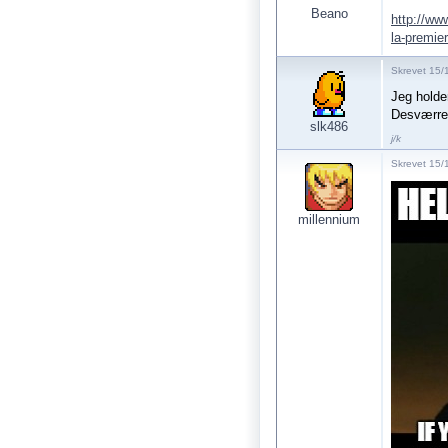
Beano
http://ww
la-premie
Skrevet 15/1
Jeg holde
Desværre 
slk486
j/k
Skrevet 15/
millennium