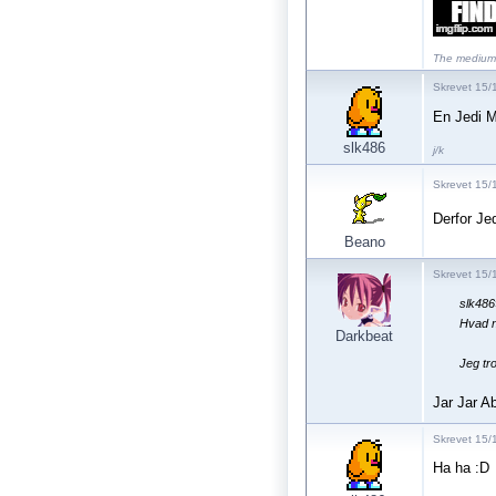
The medium 
Skrevet 15/1
En Jedi Ma
slk486
j/k
Skrevet 15/
Derfor Jed
Beano
Skrevet 15/
slk486
Hvad n
Darkbeat
Jeg tro
Jar Jar A
Skrevet 15/
Ha ha :D