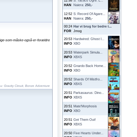
12:58
S: Tactics Ogre: L...
HAN
Naiera:
250,-
12:52
S: Record Of Agare...
HAN
Naiera:
250,-
00:24
Har vi brug for bedre t...
FOR
Jmog
20:53
Hardwired: Ghost I...
-årige-som-måske-også-er-forældre
INFO
XBO
20:53
Waterpark Simula...
INFO
XBXS
20:52
Gnardo Back Home...
INFO
XBO
20:52
Shards Of Mistfro...
INFO
XBXS
nu:
Gravity Circuit
,
Bonze Adventure
20:51
Parkasaurus: Dino...
INFO
XBXS
20:51
Mate'Morphosis
INFO
XBO
20:51
Get Them Out!
INFO
XBXS
20:50
Five Hearts Under...