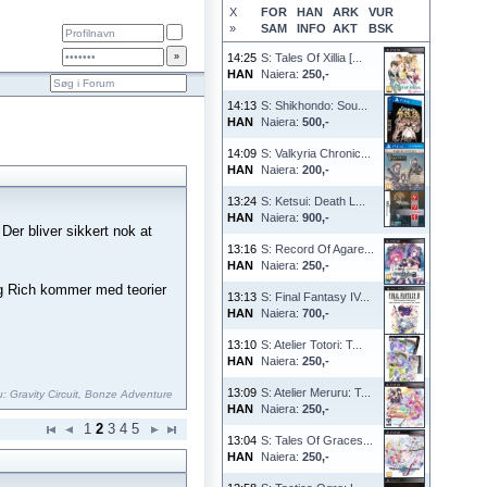
X
FOR
HAN
ARK
VUR
»
SAM
INFO
AKT
BSK
14:25
S: Tales Of Xillia [...
HAN
Naiera:
250,-
14:13
S: Shikhondo: Sou...
HAN
Naiera:
500,-
14:09
S: Valkyria Chronic...
HAN
Naiera:
200,-
13:24
S: Ketsui: Death L...
HAN
Naiera:
900,-
 Der bliver sikkert nok at
13:16
S: Record Of Agare...
HAN
Naiera:
250,-
og Rich kommer med teorier
13:13
S: Final Fantasy IV...
HAN
Naiera:
700,-
13:10
S: Atelier Totori: T...
HAN
Naiera:
250,-
13:09
S: Atelier Meruru: T...
nu:
Gravity Circuit
,
Bonze Adventure
HAN
Naiera:
250,-
1
2
3
4
5
13:04
S: Tales Of Graces...
HAN
Naiera:
250,-