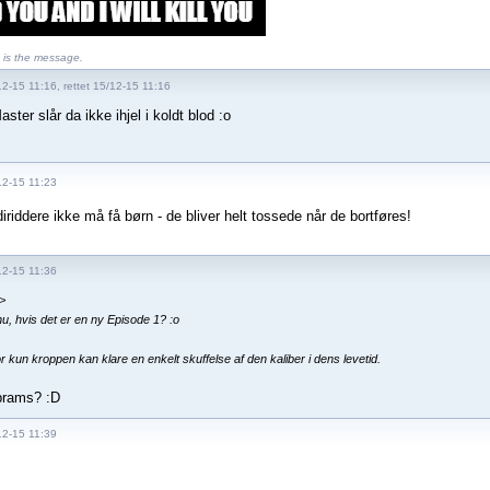
is the message.
2-15 11:16, rettet 15/12-15 11:16
ster slår da ikke ihjel i koldt blod :o
12-15 11:23
iriddere ikke må få børn - de bliver helt tossede når de bortføres!
12-15 11:36
>
u, hvis det er en ny Episode 1? :o
r kun kroppen kan klare en enkelt skuffelse af den kaliber i dens levetid.
brams? :D
12-15 11:39