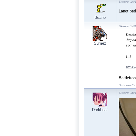
Skrevet 14/
Langt bed
Beano
Skrevet 14/
Darkb
Jeg næ
Sumez
som der
(...)
https
Battlefron
Spis sundt o
Skrevet 15/
Darkbeat