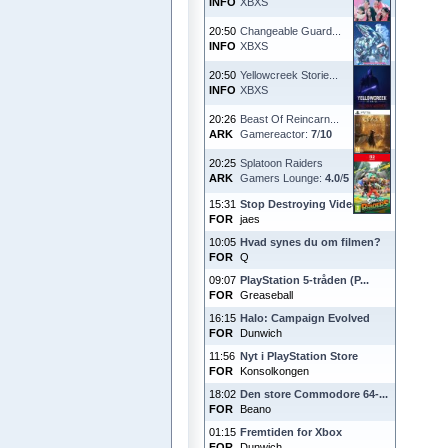
INFO
XBXS
20:50
Changeable Guard...
INFO
XBXS
20:50
Yellowcreek Storie...
INFO
XBXS
20:26
Beast Of Reincarn...
ARK
Gamereactor:
7
/
10
20:25
Splatoon Raiders
ARK
Gamers Lounge:
4.0
/
5
15:31
Stop Destroying Videoga...
FOR
jaes
10:05
Hvad synes du om filmen?
FOR
Q
09:07
PlayStation 5-tråden (P...
FOR
Greaseball
16:15
Halo: Campaign Evolved
FOR
Dunwich
11:56
Nyt i PlayStation Store
FOR
Konsolkongen
18:02
Den store Commodore 64-...
FOR
Beano
01:15
Fremtiden for Xbox
FOR
Dunwich