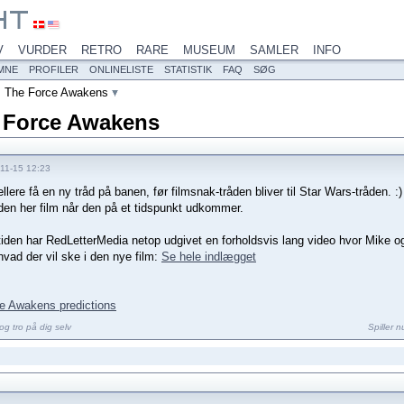
V
VURDER
RETRO
RARE
MUSEUM
SAMLER
INFO
MNE
PROFILER
ONLINELISTE
STATISTIK
FAQ
SØG
: The Force Awakens
e Force Awakens
/11-15 12:23
llere få en ny tråd på banen, før filmsnak-tråden bliver til Star Wars-tråden. :)
den her film når den på et tidspunkt udkommer.
tiden har RedLetterMedia netop udgivet en forholdsvis lang video hvor Mike 
vad der vil ske i den nye film:
Se hele indlægget
e Awakens predictions
og tro på dig selv
Spiller 