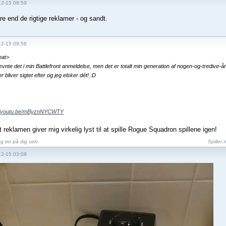
12-15 08:59
re end de rigtige reklamer - og sandt.
12-15 09:58
eat>
vnte det i min Battlefront anmeldelse, men det er totalt min generation af nogen-og-tredive
 bliver sigtet efter og jeg elsker dét! :D
://youtu.be/mByznNYCWTY
t reklamen giver mig virkelig lyst til at spille Rogue Squadron spillene igen!
g tro på dig selv
Spiller 
12-15 03:08