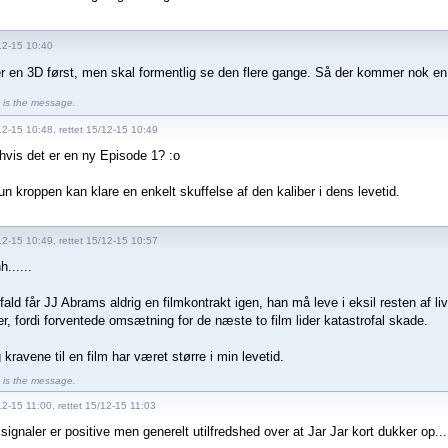
12-15 10:40
r en 3D først, men skal formentlig se den flere gange. Så der kommer nok en
is the message.
12-15 10:48, rettet 15/12-15 10:49
hvis det er en ny Episode 1? :o
un kroppen kan klare en enkelt skuffelse af den kaliber i dens levetid.
12-15 10:49, rettet 15/12-15 10:57
......
 fald får JJ Abrams aldrig en filmkontrakt igen, han må leve i eksil resten af li
er, fordi forventede omsætning for de næste to film lider katastrofal skade.
g kravene til en film har været større i min levetid.
is the message.
2-15 11:00, rettet 15/12-15 11:03
signaler er positive men generelt utilfredshed over at Jar Jar kort dukker op...