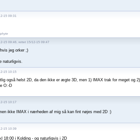
12-15 09:31
ophyte
12-15 09:46, rettet 15/12-15 09:47
vis jeg orker ;)
 naturligvis.
12-15 10:15
ntlig også helst 2D, da den ikke er ægte 3D, men 1) IMAX trak for meget og 2) d
e O:-D
12-15 10:17
men ikke IMAX i nærheden af mig så kan fint nøjes med 2D :)
12-15 10:39
l 18:00 i Kolding - og naturligvis i 2D