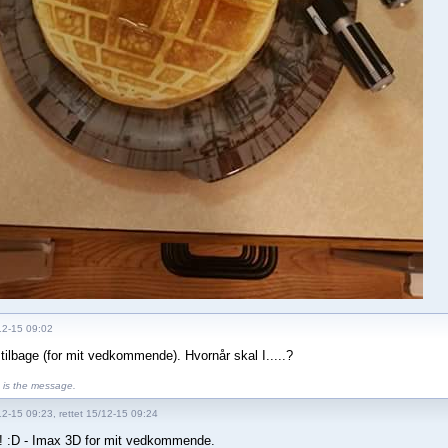
12-15 09:02
 tilbage (for mit vedkommende). Hvornår skal I.....?
is the message.
12-15 09:23, rettet 15/12-15 09:24
 :D - Imax 3D for mit vedkommende.