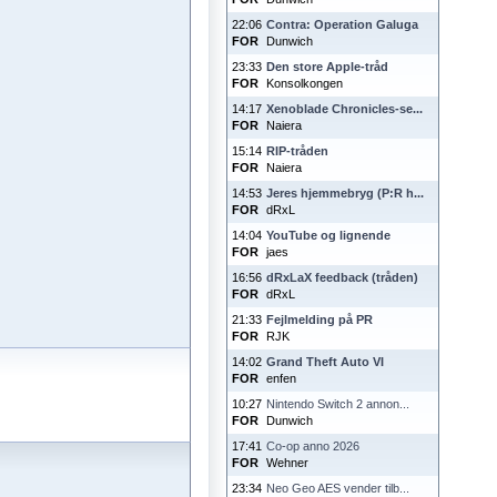
22:06
Contra: Operation Galuga
FOR
Dunwich
23:33
Den store Apple-tråd
FOR
Konsolkongen
14:17
Xenoblade Chronicles-se...
FOR
Naiera
15:14
RIP-tråden
FOR
Naiera
14:53
Jeres hjemmebryg (P:R h...
FOR
dRxL
14:04
YouTube og lignende
FOR
jaes
16:56
dRxLaX feedback (tråden)
FOR
dRxL
21:33
Fejlmelding på PR
FOR
RJK
14:02
Grand Theft Auto VI
FOR
enfen
10:27
Nintendo Switch 2 annon...
FOR
Dunwich
17:41
Co-op anno 2026
FOR
Wehner
23:34
Neo Geo AES vender tilb...