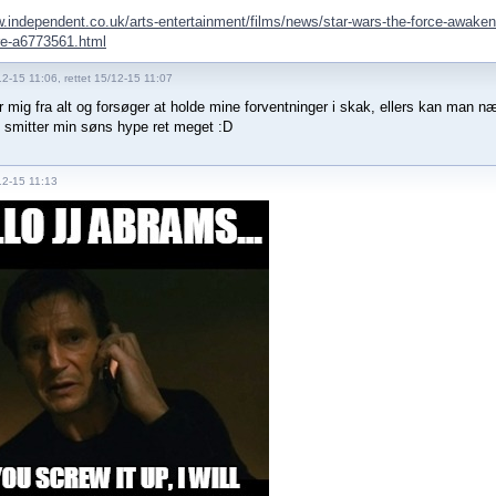
w.independent.co.uk/arts-entertainment/films/news/star-wars-the-force-awakens-
re-a6773561.html
2-15 11:06, rettet 15/12-15 11:07
r mig fra alt og forsøger at holde mine forventninger i skak, ellers kan man n
smitter min søns hype ret meget :D
12-15 11:13