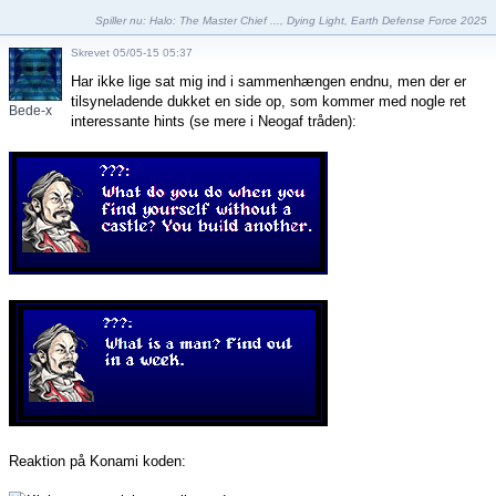
Spiller nu:
Halo: The Master Chief ...
,
Dying Light
,
Earth Defense Force 2025
Skrevet 05/05-15 05:37
Har ikke lige sat mig ind i sammenhængen endnu, men der er
tilsyneladende dukket en side op, som kommer med nogle ret
Bede-x
interessante hints (se mere i Neogaf tråden):
Reaktion på Konami koden: