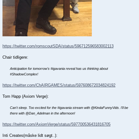
https://twitter.com/romscoutSDA/status/596712596583002113
Chair tidligere:
Anticipation for tomorrow's #igavania reveal has us thinking about
#ShadowComplex!
https://twitter.com/ChAIRGAMES/status/597608672034824192
Tom Happ (Axiom Verge):
Can't sleep. Too excited for the #igavania stream with @KindaFunnyVids. I'll be
there with @Dan_Adelman in the afternoon!
https://twitter.com/AxiomVerge/status/597700536431816705
Inti Creates(måske lidt søgt..):