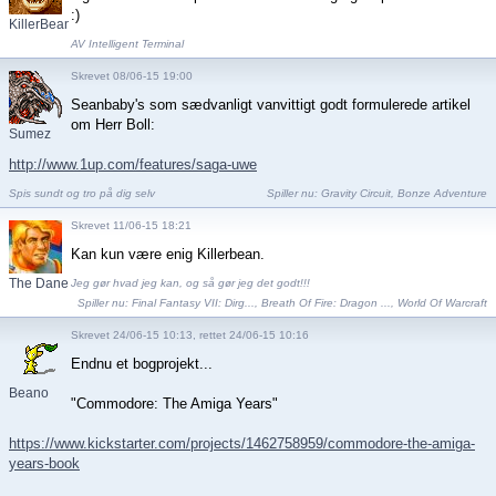
:)
KillerBean2
AV Intelligent Terminal
Skrevet 08/06-15 19:00
Seanbaby's som sædvanligt vanvittigt godt formulerede artikel
om Herr Boll:
Sumez
http://www.1up.com/features/saga-uwe
Spis sundt og tro på dig selv
Spiller nu:
Gravity Circuit
,
Bonze Adventure
Skrevet 11/06-15 18:21
Kan kun være enig Killerbean.
The Dane
Jeg gør hvad jeg kan, og så gør jeg det godt!!!
Spiller nu:
Final Fantasy VII: Dirg...
,
Breath Of Fire: Dragon ...
,
World Of Warcraft
Skrevet 24/06-15 10:13, rettet 24/06-15 10:16
Endnu et bogprojekt...
Beano
"Commodore: The Amiga Years"
https://www.kickstarter.com/projects/1462758959/commodore-the-amiga-
years-book