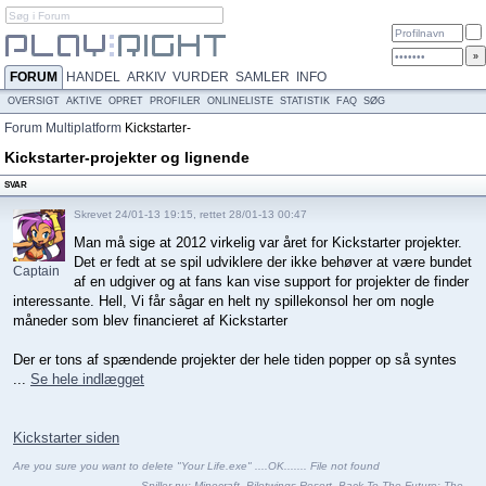
FORUM
HANDEL
ARKIV
VURDER
SAMLER
INFO
OVERSIGT
AKTIVE
OPRET
PROFILER
ONLINELISTE
STATISTIK
FAQ
SØG
Forum
Multiplatform
Kickstarter-
projekter og lignende
Kickstarter-projekter og lignende
SVAR
Skrevet 24/01-13 19:15, rettet 28/01-13 00:47
Man må sige at 2012 virkelig var året for Kickstarter projekter.
Det er fedt at se spil udviklere der ikke behøver at være bundet
Captain
af en udgiver og at fans kan vise support for projekter de finder
N
interessante. Hell, Vi får sågar en helt ny spillekonsol her om nogle
måneder som blev financieret af Kickstarter
Der er tons af spændende projekter der hele tiden popper op så syntes
...
Se hele indlægget
Kickstarter siden
Are you sure you want to delete "Your Life.exe" ....OK....... File not found
Spiller nu:
Minecraft
,
Pilotwings Resort
,
Back To The Future: The...