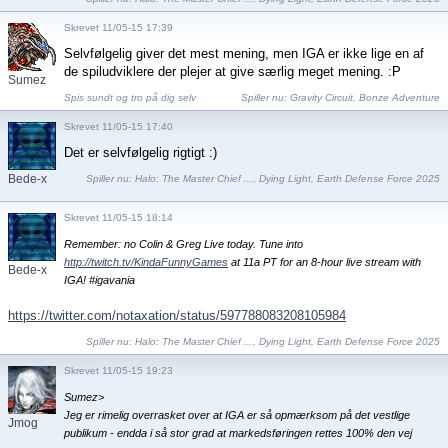
Skrevet 11/05-15 17:39
Selvfølgelig giver det mest mening, men IGA er ikke lige en af
de spiludviklere der plejer at give særlig meget mening. :P
Sumez
Spis sundt og tro på dig selv
Spiller nu:
Gravity Circuit
,
Bonze Adventure
Skrevet 11/05-15 17:40
Det er selvfølgelig rigtigt :)
Bede-x
Spiller nu:
Halo: The Master Chief ...
,
Dying Light
,
Earth Defense Force 2025
Skrevet 11/05-15 18:14
Remember: no Colin & Greg Live today. Tune into
http://twitch.tv/KindaFunnyGames
at 11a PT for an 8-hour live stream with
Bede-x
IGA! #igavania
https://twitter.com/notaxation/status/597788083208105984
Spiller nu:
Halo: The Master Chief ...
,
Dying Light
,
Earth Defense Force 2025
Skrevet 11/05-15 19:23
Sumez>
Jeg er rimelig overrasket over at IGA er så opmærksom på det vestlige
Jmog
publikum - endda i så stor grad at markedsføringen rettes 100% den vej