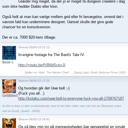
Glæder mig meget, da der jo er meget få dungeon crawlers i dag
som ikke hedder Diablo eller klon.
Også fedt at man kan vælge mellem grid eller fri bevægelse, omend det i
værste fald kan underminere designet. Uanset skulle det give gode
chancer for en konsolversion.
Der er ca. 7000 $20-tiers tilbage.
Skrevet 05/06-15 01:13
In-engine footage fra The Bard's Tale IV:
Bede-x
http://youtu.be/fVB6dSckvJI
Spiller nu:
Halo: The Master Chief ...
,
Dying Light
,
Earth Defense Force 2025
Skrevet 08/06-15 17:25
Og hvordan gik det Uwe boll ;-)
(Fuck you all...)
GrillBillerDK
http://kotaku.com/uwe-boll-to-everyone-fuck-you-all-1709767187
At det er bras er ikke ensbetydende med at det ikke virker, men det har du åbenbart svært
ved at forstå. (JackD - 2006)
Skrevet 08/06-15 18:41
Og så blev min tro på menneskeheden lige genoprettet en smule