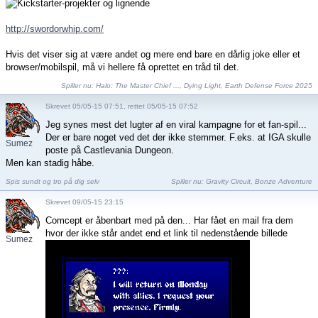
http://swordorwhip.com/
Hvis det viser sig at være andet og mere end bare en dårlig joke eller et
browser/mobilspil, må vi hellere få oprettet en tråd til det.
Spiller nu:
Halo: The Master Chief ...
,
Dying Light
,
Earth Defense Force 2025
Skrevet 05/05-15 07:51, rettet 05/05-15 07:52
Jeg synes mest det lugter af en viral kampagne for et fan-spil...
Der er bare noget ved det der ikke stemmer. F.eks. at IGA skulle
Sumez
poste på Castlevania Dungeon.
Men kan stadig håbe.
Spis sundt og tro på dig selv
Spiller nu:
Gravity Circuit
,
Bonze Adventure
Skrevet 09/05-15 23:15
Comcept er åbenbart med på den... Har fået en mail fra dem
hvor der ikke står andet end et link til nedenstående billede
Sumez