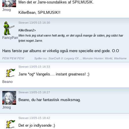
Men det er Jarre-soundalikes af SPILMUSIK.
Jmog
KillerBean, SPILMUSIK!!
Skrevet 13/05-15 16:30
KillerBean2>
Men hvis jeg skal være helt ærlig, er det også mange år siden, jeg sidst har
FancyPants
lyttet noget Jarre.
Hans første par albums er virkelig også mere specielle end gode. O.O
PEW PEW PEW
Spiller nu:
StarCraft II: Legacy Of...
,
Monster Hunter: World
,
Warframe
Skrevet 13/05-15 16:33
Jarre *og* Vangelis.... instant greatness! ;)
Beano
Skrevet 13/05-15 18:27
Beano, du har fantastisk musiksmag.
Jmog
Skrevet 13/05-15 18:42
Det er jo indlysende ;)