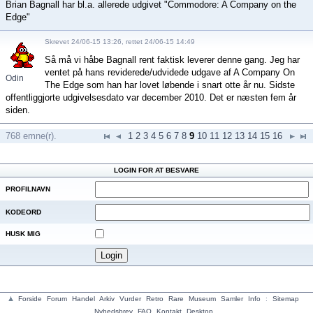
Brian Bagnall har bl.a. allerede udgivet "Commodore: A Company on the
Edge"
Skrevet 24/06-15 13:26, rettet 24/06-15 14:49
Så må vi håbe Bagnall rent faktisk leverer denne gang. Jeg har
ventet på hans reviderede/udvidede udgave af A Company On
Odin
The Edge som han har lovet løbende i snart otte år nu. Sidste
offentliggjorte udgivelsesdato var december 2010. Det er næsten fem år
siden.
768 emne(r).
1
2
3
4
5
6
7
8
9
10
11
12
13
14
15
16
LOGIN FOR AT BESVARE
PROFILNAVN
KODEORD
HUSK MIG
Forside
Forum
Handel
Arkiv
Vurder
Retro
Rare
Museum
Samler
Info
:
Sitemap
Nyhedsbrev
FAQ
Kontakt
Desktop