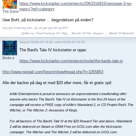
https://www.kickstarter.com/projects/2063316815/rampage-3-no-
mercy?ref=category
The Dane
Uwe Bohl, på kickstarter ... begyndelsen på enden?
Jeg gør hvad jeg kan, og så gør jeg det godt!!!
Spiller nu:
Final Fantasy VII: Dirg...
,
Breath Of Fire: Dragon ...
,
World Of Warcraft
Skrevet 02/06-15 15:40, rettet 02/06-15 15:45
The Bard's Tale IV kickstarter er oppe:
Bede-x
https://www.kickstarter.com/projects/inxile/the-bards-tale-iv
http://www.neogaf.com/forum/showthread.php?t=1055853
Alle der backer på dag et med $20 eller mere, får et gratis spil:
inXile Entertainment is proud to announce an unprecedented crowdfunding offer:
anyone who backs The Bard’s Tale IV on Kickstarter in the first 24 hours of the
campaign will receive a FREE copy of inXile’s Wasteland 2, or CD Projekt Red's The
Witcher, or The Witcher 2: Assassins of Kings.
For all backers of The Bard’s Tale IV at the $20 Reward Tier and above. Wasteland
2 will be delivered on Steam or DRM-Free on GOG.com after the Kickstarter
campaign. The Witcher and The Witcher 2 will be delivered on GOG.com.