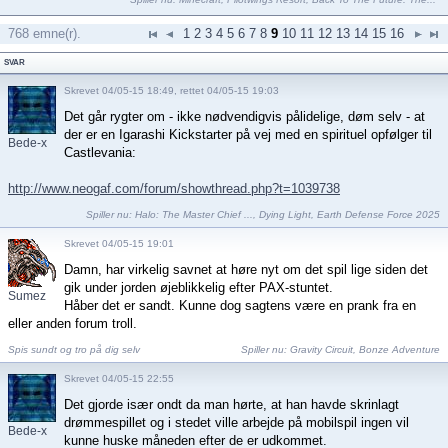
768 emne(r).
1
2
3
4
5
6
7
8
9
10
11
12
13
14
15
16
SVAR
Skrevet 04/05-15 18:49, rettet 04/05-15 19:03
Det går rygter om - ikke nødvendigvis pålidelige, døm selv - at
der er en Igarashi Kickstarter på vej med en spirituel opfølger til
Bede-x
Castlevania:
http://www.neogaf.com/forum/showthread.php?t=1039738
Spiller nu:
Halo: The Master Chief ...
,
Dying Light
,
Earth Defense Force 2025
Skrevet 04/05-15 19:01
Damn, har virkelig savnet at høre nyt om det spil lige siden det
gik under jorden øjeblikkelig efter PAX-stuntet.
Sumez
Håber det er sandt. Kunne dog sagtens være en prank fra en
eller anden forum troll.
Spis sundt og tro på dig selv
Spiller nu:
Gravity Circuit
,
Bonze Adventure
Skrevet 04/05-15 22:55
Det gjorde især ondt da man hørte, at han havde skrinlagt
drømmespillet og i stedet ville arbejde på mobilspil ingen vil
Bede-x
kunne huske måneden efter de er udkommet.