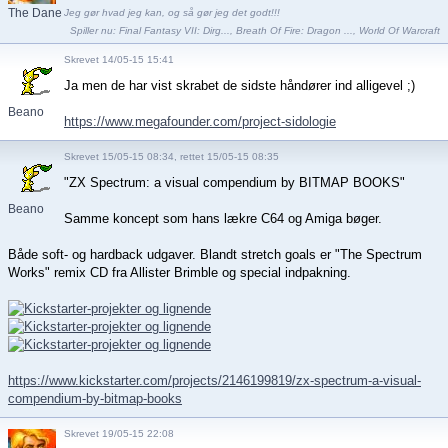
The Dane
Jeg gør hvad jeg kan, og så gør jeg det godt!!!
Spiller nu:
Final Fantasy VII: Dirg...
,
Breath Of Fire: Dragon ...
,
World Of Warcraft
Skrevet 14/05-15 15:41
Ja men de har vist skrabet de sidste håndører ind alligevel ;)
Beano
https://www.megafounder.com/project-sidologie
Skrevet 15/05-15 08:34, rettet 15/05-15 08:35
"ZX Spectrum: a visual compendium by BITMAP BOOKS"
Beano
Samme koncept som hans lækre C64 og Amiga bøger.
Både soft- og hardback udgaver. Blandt stretch goals er "The Spectrum
Works" remix CD fra Allister Brimble og special indpakning.
https://www.kickstarter.com/projects/2146199819/zx-spectrum-a-visual-
compendium-by-bitmap-books
Skrevet 19/05-15 22:08