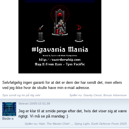
Selvfølgelig ingen garanti for at det er dem der har sendt det, men ellers
ved jeg ikke hvor de skulle have min e-mail adresse.
Spis sundt og tro på dig selv
Spiller nu:
Gravity Circuit
,
Bonze Adventure
Skrevet 10/05-15 01:39
Jeg er klar til at smide penge efter det, hvis det viser sig at være
rigtigt. Vi må se på mandag :)
Bede-x
Spiller nu:
Halo: The Master Chief ...
,
Dying Light
,
Earth Defense Force 2025