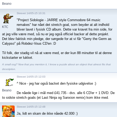
Beano
Skrevet 14/05-15 10:31
"Project Sidologie - JARRE style Commodore 64 music
remakes" har nået det stretch goal, som beyder at alt indhold
KTC
bliver lavet i fysisk CD album. Dette var kravet fra min side, for
at jeg ville være med, så nu er jeg også officiel backer af dette projekt.
Det blev faktisk min pledge, der sørgede for at vi får "Gerry the Germ as
Calypso" på Robdez-Vous CD'en :D
Til folk, der stadig vil nå at være med, er der kun 88 minutter til at denne
kickstarter er lukket.
A small cog? Now that you mention it, I know a puzzle about an object that almost fits that
description.
Skrevet 14/05-15 12:03
^ Nice - jeg har også backet den fysiske udgivelse :)
Beano
De nåede lige i mål med £41.735 - dvs. alle 6 CD'er + 1 DVD. De
to sidste stretch goals (et Last Ninja og Sanxion remix) kom ikke med.
Skrevet 14/05-15 12:48
Ja, lidt en skam de ikke nåede 42.000 :)