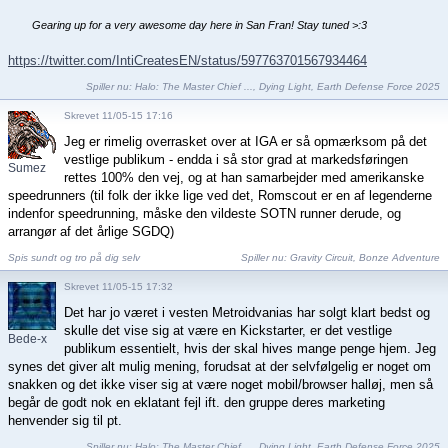
Gearing up for a very awesome day here in San Fran! Stay tuned >:3
https://twitter.com/IntiCreatesEN/status/597763701567934464
Spiller nu:
Halo: The Master Chief ...
,
Dying Light
,
Earth Defense Force 2025
Skrevet 11/05-15 17:16
Jeg er rimelig overrasket over at IGA er så opmærksom på det
vestlige publikum - endda i så stor grad at markedsføringen
Sumez
rettes 100% den vej, og at han samarbejder med amerikanske
speedrunners (til folk der ikke lige ved det, Romscout er en af legenderne
indenfor speedrunning, måske den vildeste SOTN runner derude, og
arrangør af det årlige SGDQ)
Spis sundt og tro på dig selv
Spiller nu:
Gravity Circuit
,
Bonze Adventure
Skrevet 11/05-15 17:32
Det har jo været i vesten Metroidvanias har solgt klart bedst og
skulle det vise sig at være en Kickstarter, er det vestlige
Bede-x
publikum essentielt, hvis der skal hives mange penge hjem. Jeg
synes det giver alt mulig mening, forudsat at der selvfølgelig er noget om
snakken og det ikke viser sig at være noget mobil/browser halløj, men så
begår de godt nok en eklatant fejl ift. den gruppe deres marketing
henvender sig til pt.
Spiller nu:
Halo: The Master Chief ...
,
Dying Light
,
Earth Defense Force 2025