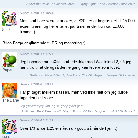
Spiller nu:
Halo: The Master Chief ...
,
Dying Light
,
Earth Defense Force 2025
Skrevet 02/06-15 16:44
Man skal bare være klar over, at $20-tier er begrænset til 15.000
eksemplarer, og her efter et par timer er der kun ca. 11.000
jaes
tilbage :)
Brian Fargo er glimrende til PR og marketing :)
Skrevet 02/06-15 17:21
Jeg hoppede på. inXile skuffede ikke med Wasteland 2, så jeg
har tiltro til at de også denne gang kan levere som lovet.
Papand
Spiller nu:
Mass Effect 2
,
Star Wars: The Old Repu...
,
League Of Legends
Skrevet 02/06-15 20:01
Har pt taget mellem kassen, men ved ikke helt om jeg burde
tage den helt store.
The Dane
Jeg gør hvad jeg kan, og så gør jeg det godt!!!
Spiller nu:
Final Fantasy VII: Dirg...
,
Breath Of Fire: Dragon ...
,
World Of Warcraft
Skrevet 02/06-15 21:22
Over 1/3 af de 1,25 er nået nu - godt, så når de hjem :)
jaes