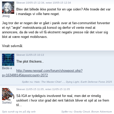
Skrevet 10/05-15 12:34, rettet 10/05-15 12:34
Blev det billede ikke postet for en uge siden? Alle troede det var
i mandags vi ville høre noget.
Jmog
Jeg tror der er nogen der er gået i panik over at fan-communitiet forventer
et nyt "ægte" metroidvania på konsol og derfor vil vente med at
annoncere, da de ved de vil få ekstremt negativ presse når det viser sig
blot at være noget mobilsnavs.
Viralt selvmål.
Skrevet 11/05-15 10:13
The plot thickens..
Bede-x
http://www.neogaf.com/forum/showpost.php?
p=163488145&postcount=2072
Spiller nu:
Halo: The Master Chief ...
,
Dying Light
,
Earth Defense Force 2025
Skrevet 11/05-15 11:05, rettet 11/05-15 11:05
Så IGA er tydeligvis involveret for real, men det er rimelig
usikkert i hvor stor grad det rent faktisk bliver et spil at se frem
Sumez
til...
Spis sundt og tro på dig selv
Spiller nu:
Gravity Circuit
,
Bonze Adventure