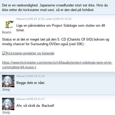
Det er en nødvendighed. Japanerne crowdfunder stort set ikke. Hvis du
ikke retter din kickstarter mod vest, så er den død på forhånd.
Skrevet 12/05-15 11:52, rettet 12/05-15 12:19
Lige en påmindelse om Project Sidologie som slutter om 48
timer.
Beano
Status er at det er meget tæt på den 5. CD (Chariots Of SID) boksen og
rimelig chancer for Surrounding DVDen også (ved 33K) :
https://www.kickstarter.com/projects/c64audio/project-sidologie-jarre-style-
commodore-64-music-r
Skrevet 12/05-15 21:14
Begge dele er nået.
Jmog
Skrevet 12/05-15 21:17
Ahr, så skidt da. Backed!
Jmog