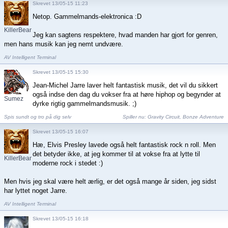
Skrevet 13/05-15 11:23
Netop. Gammelmands-elektronica :D
KillerBean2
Jeg kan sagtens respektere, hvad manden har gjort for genren,
men hans musik kan jeg nemt undvære.
AV Intelligent Terminal
Skrevet 13/05-15 15:30
Jean-Michel Jarre laver helt fantastisk musik, det vil du sikkert
også indse den dag du vokser fra at høre hiphop og begynder at
Sumez
dyrke rigtig gammelmandsmusik. ;)
Spis sundt og tro på dig selv
Spiller nu:
Gravity Circuit
,
Bonze Adventure
Skrevet 13/05-15 16:07
Hæ, Elvis Presley lavede også helt fantastisk rock n roll. Men
det betyder ikke, at jeg kommer til at vokse fra at lytte til
KillerBean2
moderne rock i stedet :)
Men hvis jeg skal være helt ærlig, er det også mange år siden, jeg sidst
har lyttet noget Jarre.
AV Intelligent Terminal
Skrevet 13/05-15 16:18