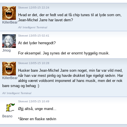
Skrevet 12/05-15 22:24
Hvad er det, der er fedt ved at få chip tunes til at lyde som om,
Jean-Michel Jarre har lavet dem?
KillerBean2
AV Intelligent Terminal
Skrevet 13/05-15 02:41
At det lyder herregodt?
Jmog
For eksempel. Jeg synes det er enormt hyggelig musik.
Skrevet 13/05-15 10:28
Husker bare Jean-Michel Jarre som noget, min far var vild med,
når han var mest pinlig og havde drukket lige rigeligt rødvin. Har
KillerBean2
aldrig været voldsomt imponeret af hans musik, men det er nok
bare smag og behag :)
AV Intelligent Terminal
Skrevet 13/05-15 10:49
Øjjj altså, unge mand...
Beano
*åbner en flaske rødvin