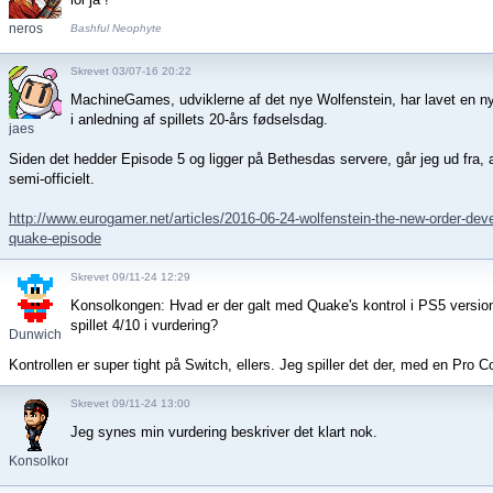
neros
Bashful Neophyte
Skrevet 03/07-16 20:22
MachineGames, udviklerne af det nye Wolfenstein, har lavet en ny
i anledning af spillets 20-års fødselsdag.
jaes
Siden det hedder Episode 5 og ligger på Bethesdas servere, går jeg ud fra, 
semi-officielt.
http://www.eurogamer.net/articles/2016-06-24-wolfenstein-the-new-order-de
quake-episode
Skrevet 09/11-24 12:29
Konsolkongen: Hvad er der galt med Quake's kontrol i PS5 version
spillet 4/10 i vurdering?
Dunwich
Kontrollen er super tight på Switch, ellers. Jeg spiller det der, med en Pro Co
Skrevet 09/11-24 13:00
Jeg synes min vurdering beskriver det klart nok.
Konsolkongen