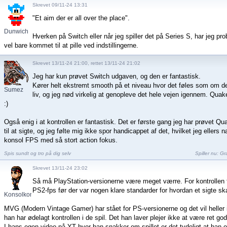
Skrevet 09/11-24 13:31
"Et aim der er all over the place".
Dunwich
Hverken på Switch eller når jeg spiller det på Series S, har jeg p
vel bare kommet til at pille ved indstillingerne.
Skrevet 13/11-24 21:00, rettet 13/11-24 21:02
Jeg har kun prøvet Switch udgaven, og den er fantastisk.
Kører helt ekstremt smooth på et niveau hvor det føles som om det 
Sumez
liv, og jeg nød virkelig at genopleve det hele vejen igennem. Quak
:)
Også enig i at kontrollen er fantastisk. Det er første gang jeg har prøvet 
til at sigte, og jeg følte mig ikke spor handicappet af det, hvilket jeg ellers n
konsol FPS med så stort action fokus.
Spis sundt og tro på dig selv
Spiller nu:
Gra
Skrevet 13/11-24 23:02
Så må PlayStation-versionerne være meget værre. For kontrollen f
PS2-fps før der var nogen klare standarder for hvordan et sigte sk
Konsolkongen
MVG (Modern Vintage Gamer) har stået for PS-versionerne og det vil heller 
han har ødelagt kontrollen i de spil. Det han laver plejer ikke at være ret god
I hans egen video på YT hvor han snakker om spillet er det tydeligt at han og