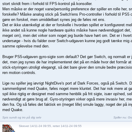
stort skridt frem i forhold til FPS-kontrol på konsoller.
Men måske er der noget vane/personlig preference der spiller en rolle her, s
forskelle? Måske analog stick på Switch'ens Pro-controller i forhold til PS5 
gøre en forskel, men umiddelbart synes jeg de føles ret ens.
Det er ikke utænkeligt at der er forskelle i hvordan spillet er konfigureret 
ikke andet så kunne nogle hardware quirks måske have nødvendiggjort det, 
meget om), men det virker som noget jeg burde have hørt om. Det er i hvert
undersøge - hvis du falder over Switch-udgaven kunne jeg godt tænke mig 
samme oplevelse med den.
Bruger PS5-udgaven gyro-sigte som default? Det gør Switch, og normalt er 
det, men jeg synes de har implementeret det på en måde hvor det formår a
stick-styringen utroligt elegangt, så det bare giver den smule bedre præcisi
ren motion controls.
Lige nu spiller jeg iøvrigt NightDive's port af Dark Forces, også på Switch. 
sammenlignet med Quake, føles noget mere kluntet. Det har nok mere at gør
spil ikke rigtig er designet med samme henblik på frit sigte, især op/ned, se
nødvendigt at gøre brug af. Gyro-styringen virker også mere invasiv her, me
den fra. Og så føles det faktisk en (meget lille) smule laggy, noget der på i
med Quake.
Spis sundt og tro på dig selv
Spiller nu:
Gra
Skrevet 14/11-24 09:55, rettet 14/11-24 09:55