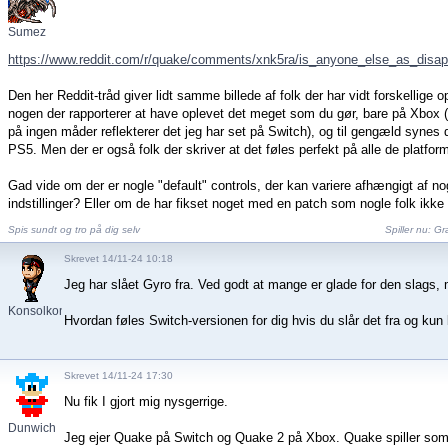
Sumez
https://www.reddit.com/r/quake/comments/xnk5ra/is_anyone_else_as_disapp
Den her Reddit-tråd giver lidt samme billede af folk der har vidt forskellige 
nogen der rapporterer at have oplevet det meget som du gør, bare på Xbox (
på ingen måder reflekterer det jeg har set på Switch), og til gengæld synes
PS5. Men der er også folk der skriver at det føles perfekt på alle de platfor
Gad vide om der er nogle "default" controls, der kan variere afhængigt af n
indstillinger? Eller om de har fikset noget med en patch som nogle folk ikke h
Spis sundt og tro på dig selv
Spiller nu:
Gra
Skrevet 14/11-24 10:18
Jeg har slået Gyro fra. Ved godt at mange er glade for den slags, 
Konsolkongen
Hvordan føles Switch-versionen for dig hvis du slår det fra og kun
Skrevet 14/11-24 17:30
Nu fik I gjort mig nysgerrige.
Dunwich
Jeg ejer Quake på Switch og Quake 2 på Xbox. Quake spiller so