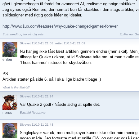
gået i glemmebogen til fordel for avanceret AI, realisme og snige-taktikker.
Jeg synes også Romero, der normalt kun får skældud i den slags artikler, v
spildesigner med rigtig gode idéer og idealer.
http://www.1up.com/features/why-quake-changed-games-forever
Spis sundt og tro på dig selv
Spiller nu:
Gra
Skrevet 11/10-11 21:08, rettet 11/10-11 21:09
Nu har jeg ikke fået læst artiklen igennem endnu (men skal). Men
tilbage før Quake udkom, at id Software talte om, at man skulle r
enfen
'Thors hammer' i stedet for skydevåben.
PS.
Artiklen starter på side 6, så I skal lige bladre tilbage :)
What is the Matrix?
Skrevet 11/10-11 21:24
Var Quake 2 godt? Nåede aldrig at spille det.
neros
Bashful Neophyte
Skrevet 11/10-11 21:48
Singleplayer var ok, men multiplayer kunne ikke efter min meni
nogen måde. Jeg fortsatte med at spille QW, og gør det også i da