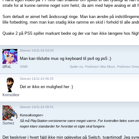
strafe for at kunne ramme noget som helst, da aim med højre analog er alt f
Som default er aimet helt åndssvagt ringe. Man kan ændre på indstillingerne
lille forbedring, men man kan stadig ikke ramme en skid i forhold til alle and
Quake 2 på PS5 spiller markant bedre og der var han ikke længere hos Nigh
Skrevet 14/11-24 03:25
Man kan tilslutte mus og keyboard til ps4 og ps5 ;)
dRxL
SIMD
Spiller nu:
Pokémon Ultra Moon
,
Pokémon Ome
Skrevet 14/11-24 06:25
Det er ikke en mulighed her :)
Konsolkongen
Skrevet 14/11-24 09:51
Konsolkongen>
Så må PlayStation-versionerne være meget værre. For kontrollen føles som en t
Sumez
nogen klare standarder for hvordan et sigte skal fungere.
Det beskriver i hvert fald ikke min oplevelse på Switch, tværtimod! Jeg syn