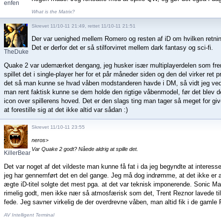
enfen
What is the Matrix?
Skrevet 11/10-11 21:49, rettet 11/10-11 21:51
Der var uenighed mellem Romero og resten af iD om hvilken retnin
Det er derfor det er så stilforvirret mellem dark fantasy og sci-fi.
TheDuke
Quake 2 var udemærket dengang, jeg husker især multiplayerdelen som fre
spillet det i single-player her for et pår måneder siden og den del virker ret 
det så man kunne se hvad våben modstanderen havde i DM, så vidt jeg ved 
man rent faktisk kunne se dem holde den rigtige våbenmodel, før det blev d
icon over spillerens hoved. Det er den slags ting man tager så meget for giv
at forestille sig at det ikke altid var sådan :)
Skrevet 11/10-11 23:55
neros>
Var Quake 2 godt? Nåede aldrig at spille det.
KillerBean2
Det var noget af det vildeste man kunne få fat i da jeg begyndte at interesse
jeg har gennemført det en del gange. Jeg må dog indrømme, at det ikke er
ægte iD-titel solgte det mest pga. at det var teknisk imponerende. Sonic M
rimelig godt, men ikke nær så atmosfærisk som det, Trent Reznor lavede til
fede. Jeg savner virkelig de der overdrevne våben, man altid fik i de gamle 
AV Intelligent Terminal