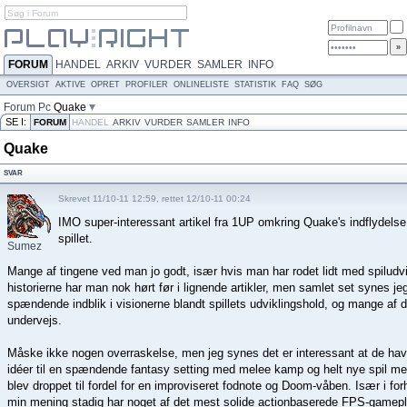
FORUM
HANDEL
ARKIV
VURDER
SAMLER
INFO
OVERSIGT
AKTIVE
OPRET
PROFILER
ONLINELISTE
STATISTIK
FAQ
SØG
Forum
Pc
Quake
SE I:
FORUM
HANDEL
ARKIV
VURDER
SAMLER
INFO
Quake
SVAR
Skrevet 11/10-11 12:59, rettet 12/10-11 00:24
IMO super-interessant artikel fra 1UP omkring Quake's indflydelse o
spillet.
Sumez
Mange af tingene ved man jo godt, især hvis man har rodet lidt med spiludvi
historierne har man nok hørt før i lignende artikler, men samlet set synes jeg 
spændende indblik i visionerne blandt spillets udviklingshold, og mange af d
undervejs.
Måske ikke nogen overraskelse, men jeg synes det er interessant at de ha
idéer til en spændende fantasy setting med melee kamp og helt nye spil meka
blev droppet til fordel for en improviseret fodnote og Doom-våben. Især i forh
min mening stadig har noget af det mest solide actionbaserede FPS-gamepl