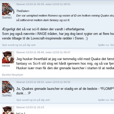
Skrevet 12/10-11 00:26, rettet 12/10-11 09:51
TheDuke>
Der var uenighed mellem Romero og resten af iD om hvilken retning Quake skulle
Sumez
så stilforvirret mellem dark fantasy og sci-fi.
Ærgerligt det så var sci-fi delen der vandt i efterfølgerne.
Som jeg også nævnte i RAGE-tråden, har jeg dog læst rygter om at flere ho
vende tilbage til de Lovecraft-inspirerede rødder i 5'eren. :)
Spis sundt og tro på dig selv
Spiller nu:
Gra
Skrevet 12/10-11 09:46, rettet 12/10-11 09:47
Jeg husker ihvertfald at jeg var temmelig vild med Quake det først
fantasy vs Sci-fi stil slog ret hårdt igennem hos mig, og så var fj
neros
Husker især man fik den der grenade launcher i starten til at ned
Bashful Neophyte
Skrevet 12/10-11 09:52, rettet 12/10-11 09:52
Ja, Quakes grenade launcher er stadig en af de bedste - *FLOMP
dunk... :P
Sumez
Spis sundt og tro på dig selv
Spiller nu:
Gra
Skrevet 12/10-11 10:13
lol ja !