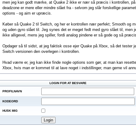
men jeg kan godt mærke, at Quake 2 ikke er nær så præcis i kontrollen, p
deadzone er mere eller mindre slået fra - selvom jeg slår forskellige parametr
options - og aim er upræcis.
Køber så Quake 2 til Switch, og her er kontrollen nær perfekt; Smooth og
og uden gyro slået til. Jeg synes det er meget fedt med gyro slået til, men 
ikke alligevel, mens jeg spiller, fordi analog pindene er så gode og så præci
Opdager så til sidst, at jeg faktisk osse ejer Quake på Xbox, så det tester 
Switch versionen den overlegen i kontrollen.
Hvad værre er, jeg kan ikke finde nogle options som gør, at man kan resette k
Xbox, hvis man er kommet til at lave noget i indstillinger, man gerne vil ann
LOGIN FOR AT BESVARE
PROFILNAVN
KODEORD
HUSK MIG