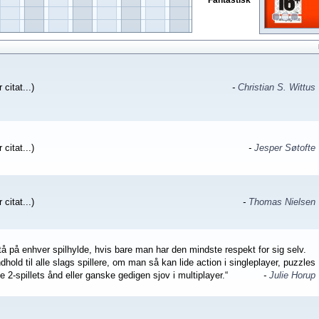
Fantastisk
 citat...)
-
Christian S. Wittus
 citat...)
-
Jesper Søtofte
 citat...)
-
Thomas Nielsen
stå på enhver spilhylde, hvis bare man har den mindste respekt for sig selv.
ndhold til alle slags spillere, om man så kan lide action i singleplayer, puzzles
ife 2-spillets ånd eller ganske gedigen sjov i multiplayer.“
-
Julie Horup