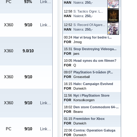
PC
93
%
Link...
HAN
Naiera:
250,-
12:58
S: Tactics Ogre: L...
HAN
Naiera:
250,-
X360
9
/
10
Link...
12:52
S: Record Of Agare...
HAN
Naiera:
250,-
00:24
Har vi brug for bedre t...
FOR
Jmog
15:31
Stop Destroying Videoga...
X360
9.0
/
10
FOR
jaes
10:05
Hvad synes du om filmen?
FOR
Q
09:07
PlayStation 5-tråden (P...
X360
9
/
10
FOR
Greaseball
16:15
Halo: Campaign Evolved
FOR
Dunwich
11:56
Nyt i PlayStation Store
FOR
Konsolkongen
X360
9
/
10
Link...
18:02
Den store Commodore 64-...
FOR
Beano
01:15
Fremtiden for Xbox
FOR
Dunwich
PC
9
/
10
Link...
22:06
Contra: Operation Galuga
FOR
Dunwich