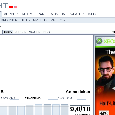
VURDER
RETRO
RARE
MUSEUM
SAMLER
INFO
SKRIBENTER
TITLER
STATISTIK
FAQ
SØG
x
L
ARKIV
VURDER
SAMLER
INFO
T
ox
Anmeldelser
,
Xbox 360
#28/10'931
RANGERING
9,0
/
10