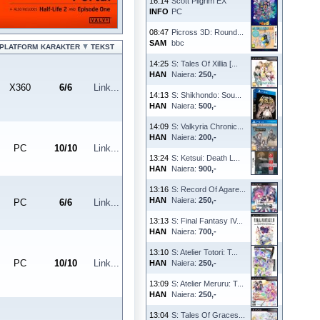
16:14
Scott Pilgrim EX
INFO
PC
08:47
Picross 3D: Round...
SAM
bbc
PLATFORM
KARAKTER
TEKST
14:25
S: Tales Of Xillia [...
HAN
Naiera:
250,-
X360
6
/
6
Link...
14:13
S: Shikhondo: Sou...
HAN
Naiera:
500,-
14:09
S: Valkyria Chronic...
HAN
Naiera:
200,-
PC
10
/
10
Link...
13:24
S: Ketsui: Death L...
HAN
Naiera:
900,-
13:16
S: Record Of Agare...
HAN
Naiera:
250,-
PC
6
/
6
Link...
13:13
S: Final Fantasy IV...
HAN
Naiera:
700,-
13:10
S: Atelier Totori: T...
PC
10
/
10
Link...
HAN
Naiera:
250,-
13:09
S: Atelier Meruru: T...
HAN
Naiera:
250,-
13:04
S: Tales Of Graces...