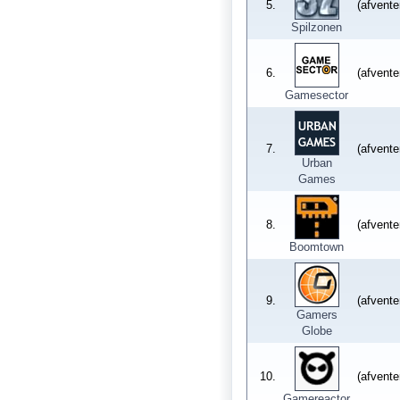
5.
(afventer
Spilzonen
6.
(afventer
Gamesector
7.
(afventer
Urban
Games
8.
(afventer
Boomtown
9.
(afventer
Gamers
Globe
10.
(afventer
Gamereactor