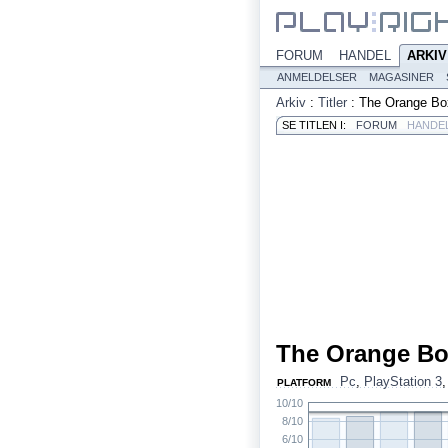
FORUM
HANDEL
ARKIV
ANMELDELSER
MAGASINER
Arkiv
:
Titler
:
The Orange Bo
SE TITLEN I:
FORUM
HANDE
The Orange B
Pc
,
PlayStation 3
PLATFORM
10/10
8/10
6/10