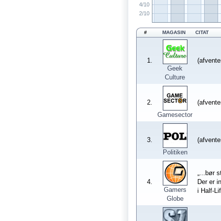
4/10
2/10
#
MAGASIN
CITAT
1.
(afventer
Geek
Culture
2.
(afventer
Gamesector
3.
(afventer
Politiken
„...bør 
4.
Der er i
Gamers
i Half-L
Globe