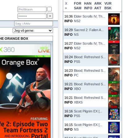
X
FOR
HAN
ARK
VUR
»
SAM
INFO
AKT
BSK
16:36
Elder Scrolls IV, Th...
INFO
NS2
16:29
Sacred 2: Fallen A...
INFO
NS
HE ORANGE BOX
16:27
Elder Scrolls IV, Th...
INFO
NS2
16:24
Blood: Refreshed S...
INFO
PS5
16:23
Blood: Refreshed S...
INFO
PC
16:21
Blood: Refreshed S...
INFO
XBO
16:21
Blood: Refreshed S...
INFO
XBXS
16:16
Scott Pilgrim EX [...
INFO
PS5
16:15
Scott Pilgrim EX [...
INFO
NS