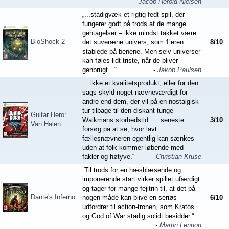
-
Jacob Herold Nielsen
„...stadigvæk et rigtig fedt spil, der
fungerer godt på trods af de mange
gentagelser – ikke mindst takket være
BioShock 2
det suveræne univers, som 1’eren
8
/
10
stablede på benene. Men selv universer
kan føles lidt triste, når de bliver
genbrugt…“
-
Jakob Paulsen
„...ikke et kvalitetsprodukt, eller for den
sags skyld noget nævneværdigt for
andre end dem, der vil på en nostalgisk
tur tilbage til den diskant-tunge
Guitar Hero:
Walkmans storhedstid. ... seneste
3
/
10
Van Halen
forsøg på at se, hvor lavt
fællesnævneren egentlig kan sænkes
uden at folk kommer løbende med
fakler og høtyve.“
-
Christian Kruse
„Til trods for en hæsblæsende og
imponerende start virker spillet ufærdigt
og tager for mange fejltrin til, at det på
Dante's Inferno
nogen måde kan blive en seriøs
6
/
10
udfordrer til action-tronen, som Kratos
og God of War stadig solidt besidder.“
-
Martin Lennon