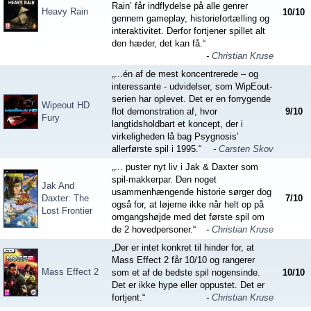
Rain’ får indflydelse på alle genrer
Heavy Rain
10
/
10
gennem gameplay, historiefortælling og
interaktivitet. Derfor fortjener spillet alt
den hæder, det kan få.“
-
Christian Kruse
„...én af de mest koncentrerede – og
interessante - udvidelser, som WipEout-
serien har oplevet. Det er en forrygende
Wipeout HD
flot demonstration af, hvor
9
/
10
Fury
langtidsholdbart et koncept, der i
virkeligheden lå bag Psygnosis’
allerførste spil i 1995.“
-
Carsten Skov
„... puster nyt liv i Jak & Daxter som
spil-makkerpar. Den noget
Jak And
usammenhængende historie sørger dog
Daxter: The
7
/
10
også for, at løjerne ikke når helt op på
Lost Frontier
omgangshøjde med det første spil om
de 2 hovedpersoner.“
-
Christian Kruse
„Der er intet konkret til hinder for, at
Mass Effect 2 får 10/10 og rangerer
Mass Effect 2
som et af de bedste spil nogensinde.
10
/
10
Det er ikke hype eller oppustet. Det er
fortjent.“
-
Christian Kruse