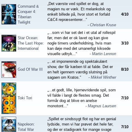
„Det værste ved spillet er dog, at
Command &
magien nu er væk. Et melankolsk og
Conquer 4:
enkelt billede på, hvor stort et forfald
4
/
10
Tiberian
C&C4 repræsenterer...“
Twilight
-
Christian Kruse
„...som vi har set det i et utal af rollespil
Star Ocean:
før, men det er ok lavet og kan give
The Last Hope:
nogle timers underholdning, hvis man
3
/
10
International
kan døje med det umanerligt kiksede
visuelle udtryk...“
-
Martin Lennon
„...et imponerende og spektakulært
show, der får kæben til at falde. Det er
God Of War III
8
/
10
en helt igennem værdig slutning på
sagaen om Kratos.“
-
Mikkel Winther
„...et godt, lille, hjernevridende spil, som
vil falde i langt de flestes smag. Det
Toki Tori
7
/
10
formår dog at blive en anelse
monotont...“
-
Magnus Laursen
„Spillet er sindssygt flot og har en genial
Napoleon:
lydside, men vi har prøvet det hele før,
7
/
10
Total War
og der er stadigvæk for mange svage