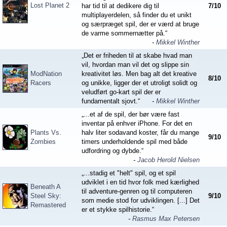
Lost Planet 2
har tid til at dedikere dig til
7
/
10
multiplayerdelen, så finder du et unikt
og særpræget spil, der er værd at bruge
de varme sommernætter på.“
-
Mikkel Winther
„Det er friheden til at skabe hvad man
vil, hvordan man vil det og slippe sin
ModNation
kreativitet løs. Men bag alt det kreative
8
/
10
Racers
og unikke, ligger der et utroligt solidt og
veludført go-kart spil der er
fundamentalt sjovt.“
-
Mikkel Winther
„...et af de spil, der bør være fast
inventar på enhver iPhone. For det en
Plants Vs.
halv liter sodavand koster, får du mange
9
/
10
Zombies
timers underholdende spil med både
udfordring og dybde.“
-
Jacob Herold Nielsen
„...stadig et "helt" spil, og et spil
udviklet i en tid hvor folk med kærlighed
Beneath A
til adventure-genren og til computeren
Steel Sky:
9
/
10
som medie stod for udviklingen. [...] Det
Remastered
er et stykke spilhistorie.“
-
Rasmus Max Petersen