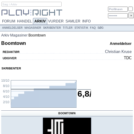
FORUM
HANDEL
ARKIV
VURDER
SAMLER
INFO
ANMELDELSER
MAGASINER
SKRIBENTER
TITLER
STATISTIK
FAQ
SØG
Arkiv
Magasiner
Boomtown
Boomtown
Anmeldelser
Christian Kruse
REDAKTØR
TDC
UDGIVER
SKRIBENTER
10/10
8/10
6,8/10
6/10
4/10
2/10
BOOMTOWN