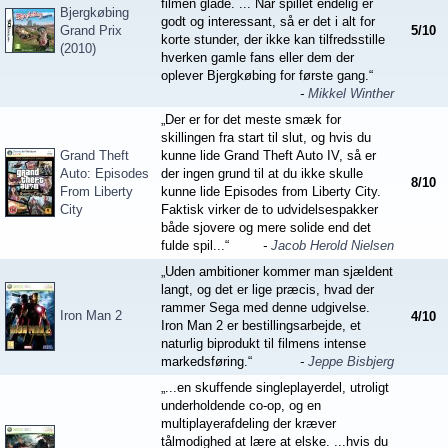
filmen glade. ... Når spillet endelig er
Bjergkøbing
godt og interessant, så er det i alt for
Grand Prix
5
/
10
korte stunder, der ikke kan tilfredsstille
(2010)
hverken gamle fans eller dem der
oplever Bjergkøbing for første gang.“
-
Mikkel Winther
„Der er for det meste smæk for
skillingen fra start til slut, og hvis du
Grand Theft
kunne lide Grand Theft Auto IV, så er
Auto: Episodes
der ingen grund til at du ikke skulle
8
/
10
From Liberty
kunne lide Episodes from Liberty City.
City
Faktisk virker de to udvidelsespakker
både sjovere og mere solide end det
fulde spil...“
-
Jacob Herold Nielsen
„Uden ambitioner kommer man sjældent
langt, og det er lige præcis, hvad der
rammer Sega med denne udgivelse.
Iron Man 2
4
/
10
Iron Man 2 er bestillingsarbejde, et
naturlig biprodukt til filmens intense
markedsføring.“
-
Jeppe Bisbjerg
„...en skuffende singleplayerdel, utroligt
underholdende co-op, og en
multiplayerafdeling der kræver
tålmodighed at lære at elske. ...hvis du