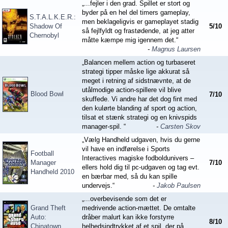
„...fejler i den grad. Spillet er stort og
byder på en hel del timers gameplay,
S.T.A.L.K.E.R.:
men beklageligvis er gameplayet stadig
Shadow Of
5
/
10
så fejlfyldt og frastødende, at jeg atter
Chernobyl
måtte kæmpe mig igennem det.“
-
Magnus Laursen
„Balancen mellem action og turbaseret
strategi tipper måske lige akkurat så
meget i retning af sidstnævnte, at de
utålmodige action-spillere vil blive
Blood Bowl
7
/
10
skuffede. Vi andre har det dog fint med
den kulørte blanding af sport og action,
tilsat et stænk strategi og en knivspids
manager-spil. “
-
Carsten Skov
„Vælg Handheld udgaven, hvis du gerne
vil have en indførelse i Sports
Football
Interactives magiske fodboldunivers –
Manager
7
/
10
ellers hold dig til pc-udgaven og tag evt.
Handheld 2010
en bærbar med, så du kan spille
undervejs.“
-
Jakob Paulsen
„...overbevisende som det er
Grand Theft
medrivende action-mættet. De omtalte
Auto:
dråber malurt kan ikke forstyrre
8
/
10
Chinatown
helhedsindtrykket af et spil, der på