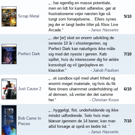
„...har egentlig en masse potentiale,
men en lidt for kantet udførelse, gør at
frustrationerne vejer næsten lige så
Scrap Metal
5
/
10
tungt som fornøjelserne... Ellers synes
jeg der er langt bedre titler på Xbox Live
Arcade.“
-
Janus Hasseriis
„...der [er] sket en enorm udvikling de
seneste 10 år i shootergenren, og
Perfect Dark kan naturligvis ikke måle
Perfect Dark
sig med det nyeste i genren. Køb
7
/
10
spillet, hvis du interesserer dig for ældre
konsolspil og vil (gen)opleve en
klassiker.“
-
Jakob Paulsen
„...et sandbox-spil med uhørt frihed og
enormt meget materiale, og hvis du fik
Just Cause 2
flere timers uhæmmet underholdning ud
6
/
10
af demoen, så venter der det samme
her.“
-
Christian Kruse
„...hyggeligt, flot, underholdende og ikke
mindst udfordrende. Selv hvis man
Bob Came In
blæser igennem de 14 baner, kan man
7
/
10
Pieces
altid forsøge at opnå en bedre tid. “
-
Janus Hasseriis