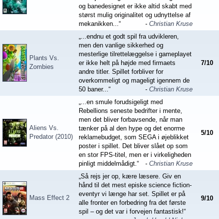
og banedesignet er ikke altid skabt med
størst mulig originalitet og udnyttelse af
mekanikken...“
-
Christian Kruse
„...endnu et godt spil fra udvikleren,
men den vanlige sikkerhed og
mesterlige tilrettelæggelse i gameplayet
Plants Vs.
er ikke helt på højde med firmaets
7
/
10
Zombies
andre titler. Spillet forbliver for
overkommeligt og mageligt igennem de
50 baner...“
-
Christian Kruse
„...en smule forudsigeligt med
Rebellions seneste bedrifter i mente,
men det bliver forbavsende, når man
Aliens Vs.
tænker på al den hype og det enorme
5
/
10
Predator (2010)
reklamebudget, som SEGA i øjeblikket
poster i spillet. Det bliver slået op som
en stor FPS-titel, men er i virkeligheden
pinligt middelmådigt.“
-
Christian Kruse
„Så rejs jer op, kære læsere. Giv en
hånd til det mest episke science fiction-
eventyr vi længe har set. Spillet er på
Mass Effect 2
9
/
10
alle fronter en forbedring fra det første
spil – og det var i forvejen fantastisk!“