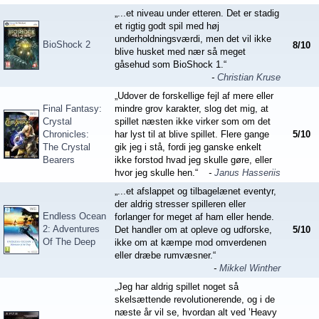
„...et niveau under etteren. Det er stadig
et rigtig godt spil med høj
underholdningsværdi, men det vil ikke
BioShock 2
8
/
10
blive husket med nær så meget
gåsehud som BioShock 1.“
-
Christian Kruse
„Udover de forskellige fejl af mere eller
Final Fantasy:
mindre grov karakter, slog det mig, at
Crystal
spillet næsten ikke virker som om det
Chronicles:
har lyst til at blive spillet. Flere gange
5
/
10
The Crystal
gik jeg i stå, fordi jeg ganske enkelt
Bearers
ikke forstod hvad jeg skulle gøre, eller
hvor jeg skulle hen.“
-
Janus Hasseriis
„...et afslappet og tilbagelænet eventyr,
der aldrig stresser spilleren eller
Endless Ocean
forlanger for meget af ham eller hende.
2: Adventures
Det handler om at opleve og udforske,
5
/
10
Of The Deep
ikke om at kæmpe mod omverdenen
eller dræbe rumvæsner.“
-
Mikkel Winther
„Jeg har aldrig spillet noget så
skelsættende revolutionerende, og i de
næste år vil se, hvordan alt ved ’Heavy