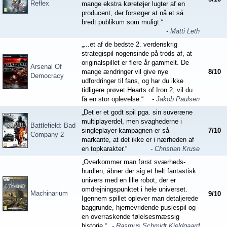
Reflex
mange ekstra køretøjer lugter af en
producent, der forsøger at nå et så
bredt publikum som muligt.“
-
Matti Leth
„...et af de bedste 2. verdenskrig
strategispil nogensinde på trods af, at
originalspillet er flere år gammelt. De
Arsenal Of
mange ændringer vil give nye
8
/
10
Democracy
udfordringer til fans, og har du ikke
tidligere prøvet Hearts of Iron 2, vil du
få en stor oplevelse.“
-
Jakob Paulsen
„Det er et godt spil pga. sin suveræne
multiplayerdel, men svaghederne i
Battlefield: Bad
singleplayer-kampagnen er så
7
/
10
Company 2
markante, at det ikke er i nærheden af
en topkarakter.“
-
Christian Kruse
„Overkommer man først sværheds-
hurdlen, åbner der sig et helt fantastisk
univers med en lille robot, der er
omdrejningspunktet i hele universet.
Machinarium
9
/
10
Igennem spillet oplever man detaljerede
baggrunde, hjernevridende puslespil og
en overraskende følelsesmæssig
historie.“
-
Rasmus Schmidt Kjeldgaard