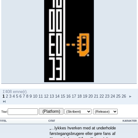
1'408 emne(r).
1
2
3
4
5
6
7
8
9
10
11
12
13
14
15
16
17
18
19
20
21
22
23
24
25
26
(Platform)
Titel
TITEL
CITAT
KARAKTER
„...lykkes hverken med at underholde
førstegangsbrugere eller gøre fans af