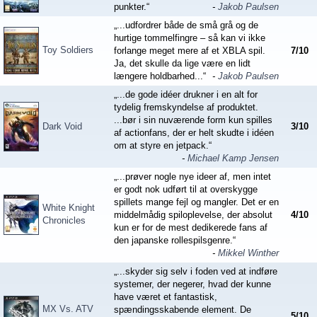
punkter.“
-
Jakob Paulsen
„...udfordrer både de små grå og de
hurtige tommelfingre – så kan vi ikke
Toy Soldiers
forlange meget mere af et XBLA spil.
7
/
10
Ja, det skulle da lige være en lidt
længere holdbarhed...“
-
Jakob Paulsen
„...de gode idéer drukner i en alt for
tydelig fremskyndelse af produktet.
...bør i sin nuværende form kun spilles
Dark Void
3
/
10
af actionfans, der er helt skudte i idéen
om at styre en jetpack.“
-
Michael Kamp Jensen
„...prøver nogle nye ideer af, men intet
er godt nok udført til at overskygge
spillets mange fejl og mangler. Det er en
White Knight
middelmådig spiloplevelse, der absolut
4
/
10
Chronicles
kun er for de mest dedikerede fans af
den japanske rollespilsgenre.“
-
Mikkel Winther
„...skyder sig selv i foden ved at indføre
systemer, der negerer, hvad der kunne
have været et fantastisk,
MX Vs. ATV
spændingsskabende element. De
5
/
10