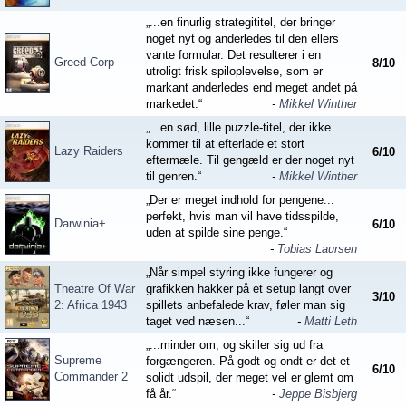
„...en finurlig strategititel, der bringer
noget nyt og anderledes til den ellers
vante formular. Det resulterer i en
Greed Corp
8
/
10
utroligt frisk spiloplevelse, som er
markant anderledes end meget andet på
markedet.“
-
Mikkel Winther
„...en sød, lille puzzle-titel, der ikke
kommer til at efterlade et stort
Lazy Raiders
6
/
10
eftermæle. Til gengæld er der noget nyt
til genren.“
-
Mikkel Winther
„Der er meget indhold for pengene...
perfekt, hvis man vil have tidsspilde,
Darwinia+
6
/
10
uden at spilde sine penge.“
-
Tobias Laursen
„Når simpel styring ikke fungerer og
Theatre Of War
grafikken hakker på et setup langt over
3
/
10
2: Africa 1943
spillets anbefalede krav, føler man sig
taget ved næsen...“
-
Matti Leth
„...minder om, og skiller sig ud fra
Supreme
forgængeren. På godt og ondt er det et
6
/
10
Commander 2
solidt udspil, der meget vel er glemt om
få år.“
-
Jeppe Bisbjerg