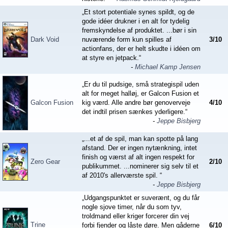
„Et stort potentiale synes spildt, og de
gode idéer drukner i en alt for tydelig
fremskyndelse af produktet. ...bør i sin
Dark Void
nuværende form kun spilles af
3
/
10
actionfans, der er helt skudte i idéen om
at styre en jetpack.“
-
Michael Kamp Jensen
„Er du til pudsige, små strategispil uden
alt for meget halløj, er Galcon Fusion et
Galcon Fusion
kig værd. Alle andre bør genoverveje
4
/
10
det indtil prisen sænkes yderligere.“
-
Jeppe Bisbjerg
„...et af de spil, man kan spotte på lang
afstand. Der er ingen nytænkning, intet
finish og værst af alt ingen respekt for
Zero Gear
2
/
10
publikummet. ...nominerer sig selv til et
af 2010's allerværste spil. “
-
Jeppe Bisbjerg
„Udgangspunktet er suverænt, og du får
nogle sjove timer, når du som tyv,
troldmand eller kriger forcerer din vej
Trine
forbi fjender og låste døre. Men gåderne
6
/
10