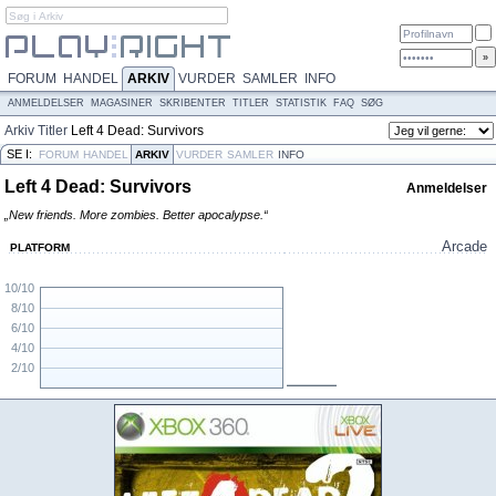
FORUM
HANDEL
ARKIV
VURDER
SAMLER
INFO
ANMELDELSER
MAGASINER
SKRIBENTER
TITLER
STATISTIK
FAQ
SØG
Arkiv
Titler
Left 4 Dead: Survivors
SE I:
FORUM
HANDEL
ARKIV
VURDER
SAMLER
INFO
Left 4 Dead: Survivors
Anmeldelser
„New friends. More zombies. Better apocalypse.“
Arcade
PLATFORM
10/10
8/10
6/10
4/10
2/10
N/A