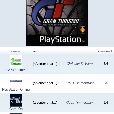
MAGASIN
CITAT
KARAKTER
(afventer citat...)
-
Christian S. Wittus
6
/
6
Geek Culture
(afventer citat...)
-
Klaus Timmermann
6
/
6
PlayStation Offline
(afventer citat...)
-
Klaus Timmermann
6
/
6
GameOn