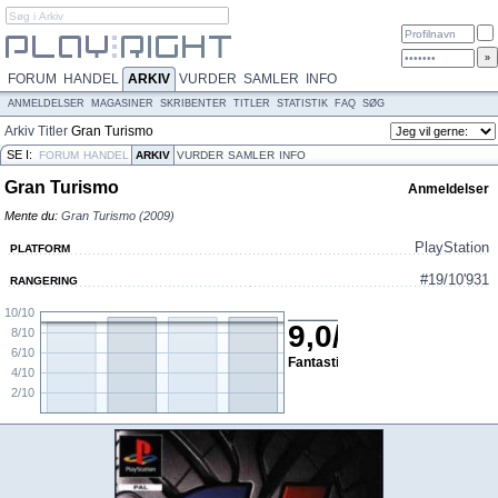
FORUM
HANDEL
ARKIV
VURDER
SAMLER
INFO
ANMELDELSER
MAGASINER
SKRIBENTER
TITLER
STATISTIK
FAQ
SØG
Arkiv
Titler
Gran Turismo
SE I:
FORUM
HANDEL
ARKIV
VURDER
SAMLER
INFO
Gran Turismo
Anmeldelser
Mente du:
Gran Turismo (2009)
PlayStation
PLATFORM
#19/10'931
RANGERING
10/10
9,0
/
10
8/10
6/10
Fantastisk
4/10
2/10