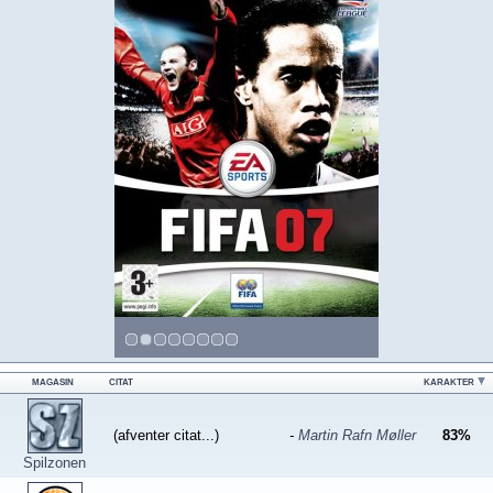
MAGASIN
CITAT
KARAKTER
(afventer citat...)
-
Martin Rafn Møller
83
%
Spilzonen