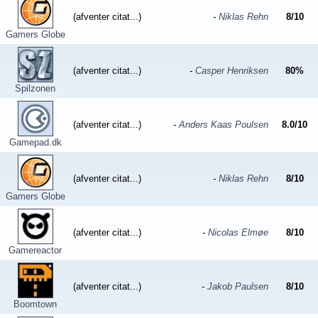
(afventer citat...)
-
Niklas Rehn
8
/
10
Gamers Globe
(afventer citat...)
-
Casper Henriksen
80
%
Spilzonen
(afventer citat...)
-
Anders Kaas Poulsen
8.0
/
10
Gamepad.dk
(afventer citat...)
-
Niklas Rehn
8
/
10
Gamers Globe
(afventer citat...)
-
Nicolas Elmøe
8
/
10
Gamereactor
(afventer citat...)
-
Jakob Paulsen
8
/
10
Boomtown