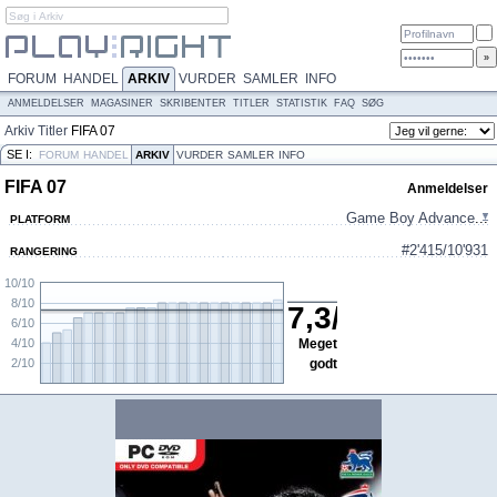
FORUM
HANDEL
ARKIV
VURDER
SAMLER
INFO
ANMELDELSER
MAGASINER
SKRIBENTER
TITLER
STATISTIK
FAQ
SØG
Arkiv
Titler
FIFA 07
SE I:
FORUM
HANDEL
ARKIV
VURDER
SAMLER
INFO
FIFA 07
Anmeldelser
Game Boy Advance
...
PLATFORM
#2'415/10'931
RANGERING
10/10
8/10
7,3
/
10
6/10
4/10
Meget
2/10
godt