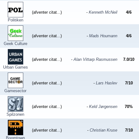
(afventer citat...)
-
Kenneth McNeil
4
/
6
Politiken
(afventer citat...)
-
Mads Houmann
4
/
6
Geek Culture
(afventer citat...)
-
Alan Vittarp Rasmussen
7.0
/
10
Urban Games
(afventer citat...)
-
Lars Haslev
7
/
10
Gamesector
(afventer citat...)
-
Keld Jørgensen
70
%
Spilzonen
(afventer citat...)
-
Christian Kruse
7
/
10
Boomtown