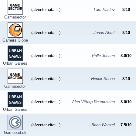
(afventer citat...)
-
Lars Haslev
8
/
10
Gamesector
(afventer citat...)
-
Jonas Ahmt
8
/
10
Gamers Globe
(afventer citat...)
-
Palle Jensen
8.0
/
10
Urban Games
(afventer citat...)
-
Henrik Schou
8
/
10
Gamesector
(afventer citat...)
-
Alan Vittarp Rasmussen
8.0
/
10
Urban Games
(afventer citat...)
-
Brian Wenzel
7.5
/
10
Gamepad.dk