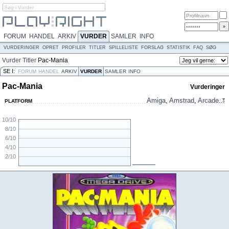
FORUM
HANDEL
ARKIV
VURDER
SAMLER
INFO
VURDERINGER
OPRET
PROFILER
TITLER
SPILLELISTE
FORSLAG
STATISTIK
FAQ
SØG
Vurder
Titler
Pac-Mania
SE I:
FORUM
HANDEL
ARKIV
VURDER
SAMLER
INFO
Pac-Mania
Vurderinger
Amiga
,
Amstrad
,
Arcade
...
PLATFORM
10/10
8/10
6/10
4/10
2/10
N/A