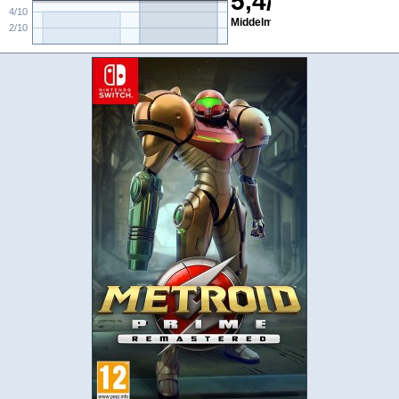
5,4
/
10
4/10
Middelmådigt
2/10