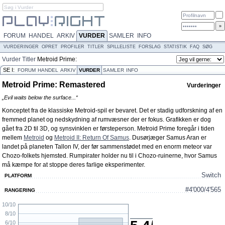
FORUM
HANDEL
ARKIV
VURDER
SAMLER
INFO
VURDERINGER
OPRET
PROFILER
TITLER
SPILLELISTE
FORSLAG
STATISTIK
FAQ
SØG
Vurder
Titler
Metroid Prime:
Remastered
SE I:
FORUM
HANDEL
ARKIV
VURDER
SAMLER
INFO
Metroid Prime: Remastered
Vurderinger
„Evil waits below the surface...“
Konceptet fra de klassiske Metroid-spil er bevaret. Det er stadig udforskning af en
fremmed planet og nedskydning af rumvæsner der er fokus. Grafikken er dog
gået fra 2D til 3D, og synsvinklen er førsteperson. Metroid Prime foregår i tiden
mellem
Metroid
og
Metroid II: Return Of Samus
. Dusørjæger Samus Aran er
landet på planeten Tallon IV, der før sammenstødet med en enorm meteor var
Chozo-folkets hjemsted. Rumpirater holder nu til i Chozo-ruinerne, hvor Samus
må kæmpe for at stoppe deres farlige eksperimenter.
Switch
PLATFORM
#4'000/4'565
RANGERING
10/10
8/10
6/10