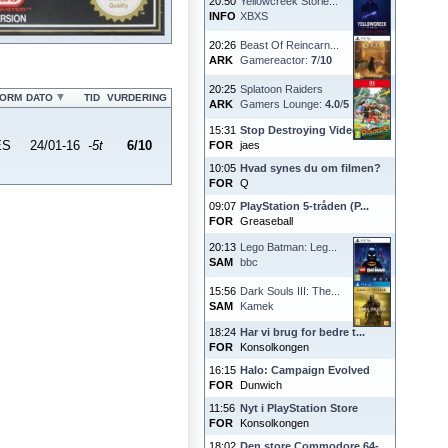
20:50
Yellowcreek Storie...
INFO
XBXS
20:26
Beast Of Reincarn...
ARK
Gamereactor:
7
/
10
20:25
Splatoon Raiders
FORM
DATO
TID
VURDERING
ARK
Gamers Lounge:
4.0
/
5
15:31
Stop Destroying Videoga...
ES
24/01-16
-5t
6/10
FOR
jaes
10:05
Hvad synes du om filmen?
FOR
Q
09:07
PlayStation 5-tråden (P...
FOR
Greaseball
20:13
Lego Batman: Leg...
SAM
bbc
15:56
Dark Souls III: The...
SAM
Kamek
18:24
Har vi brug for bedre t...
FOR
Konsolkongen
16:15
Halo: Campaign Evolved
FOR
Dunwich
11:56
Nyt i PlayStation Store
FOR
Konsolkongen
18:02
Den store Commodore 64-...