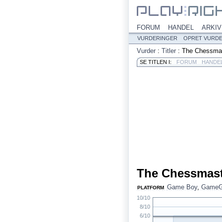
FORUM
HANDEL
ARKIV
VURDERINGER
OPRET VURD
Vurder
:
Titler
:
The Chessma
SE TITLEN I:
FORUM
HANDE
The Chessmast
Game Boy
,
GameG
PLATFORM
10/10
8/10
6/10