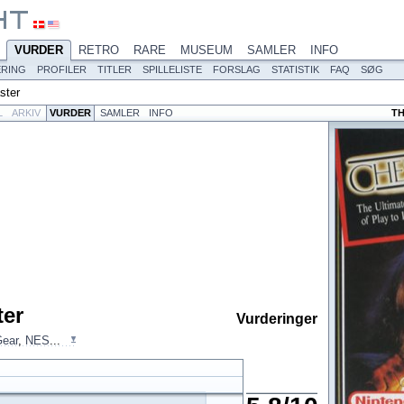
VURDER
RETRO
RARE
MUSEUM
SAMLER
INFO
ERING
PROFILER
TITLER
SPILLELISTE
FORSLAG
STATISTIK
FAQ
SØG
ster
L
ARKIV
VURDER
SAMLER
INFO
T
er
Vurderinger
ear
,
NES
...