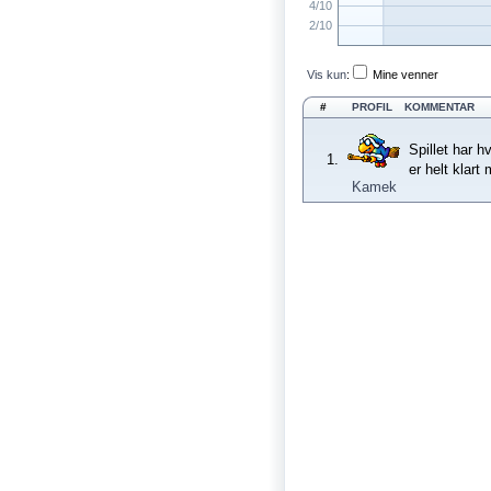
4/10
2/10
Vis kun
:
Mine venner
#
PROFIL
KOMMENTAR
Spillet har h
1.
er helt klar
Kamek