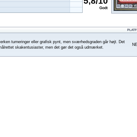
5,8
/
10
Godt
PLAT
verken turneringer eller grafisk pynt, men sværhedsgraden går højt. Det
N
t målrettet skakentusiaster, men det gør det også udmærket.