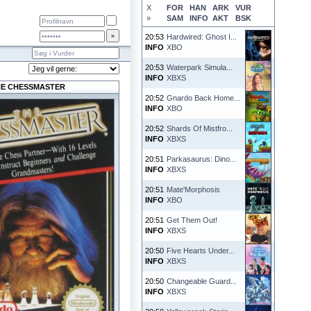
X
FOR
HAN
ARK
VUR
»
SAM
INFO
AKT
BSK
20:53
Hardwired: Ghost I...
INFO
XBO
20:53
Waterpark Simula...
INFO
XBXS
HE CHESSMASTER
20:52
Gnardo Back Home...
INFO
XBO
20:52
Shards Of Mistfro...
INFO
XBXS
20:51
Parkasaurus: Dino...
INFO
XBXS
20:51
Mate'Morphosis
INFO
XBO
20:51
Get Them Out!
INFO
XBXS
20:50
Five Hearts Under...
INFO
XBXS
20:50
Changeable Guard...
INFO
XBXS