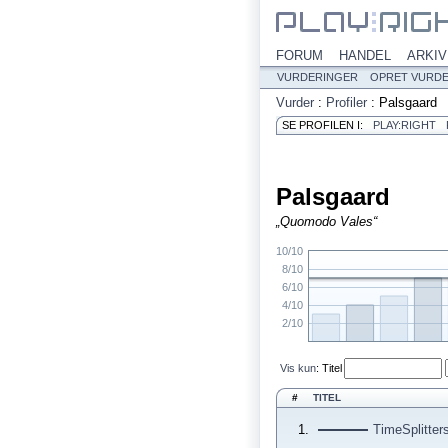
FORUM
HANDEL
ARKIV
VURDERINGER
OPRET VURD
Vurder
:
Profiler
:
Palsgaard
SE PROFILEN I:
PLAY:RIGHT
Palsgaard
„Quomodo Vales“
10/10
8/10
6/10
4/10
2/10
Vis kun
:
Titel
#
TITEL
1.
TimeSplitter