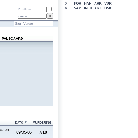
X
FOR
HAN
ARK
VUR
»
SAM
INFO
AKT
BSK
PALSGAARD
DATO
VURDERING
æsten
09/05-06
7/10