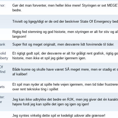
nor:
Gør det man forventer, men heller ikke mere! Styringen er set MEGE
bedre.
Trivielt og ligegyldigt er de ord der beskriver State Of Emergency bed
Rigtig fed stemning og god historie, men styringen er alt for stiv og al
langsom!
lank
Super flot og meget originalt, men desværre lidt forvirrende til tider.
olid
Et rigtigt godt spil, der desværre er alt for gråligt rent grafisk, rigtig g
iberty
historie, men ikke et spil jeg gider igennem igen.
Of
Både kunne og skulle have været SÅ meget mere, men er stadig et s
Wind
af kaliber!
Et spil man nyder at spille hele vejen igennem, men tid tider frustrer
rts
over rent tekniske ting i spillet
er:
Jeg kan ikke udtrykke det bedre en RJK, men jeg giver det én karakt
or
højere fordi jeg kan spille det igen og igen og igen!
Jeg syntes virkelig dette spil er kedeligt udover alle grænser!