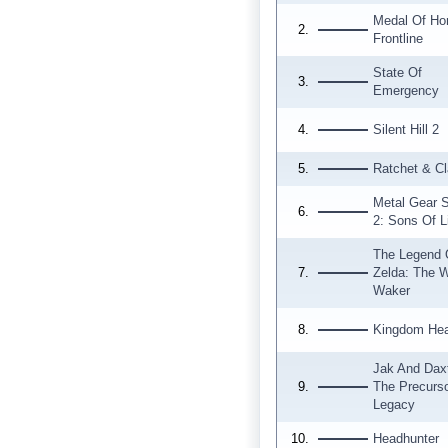
Medal Of Ho
2.
Frontline
State Of
3.
Emergency
4.
Silent Hill 2
5.
Ratchet & C
Metal Gear S
6.
2: Sons Of L
The Legend 
7.
Zelda: The 
Waker
8.
Kingdom Hea
Jak And Daxt
9.
The Precurs
Legacy
10.
Headhunter