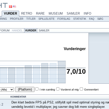
VURDER
RETRO
RARE
MUSEUM
SAMLER
INFO
ERING
PROFILER
TITLER
SPILLELISTE
FORSLAG
STATISTIK
FAQ
SØG
FORUM
HANDEL
VURDER
SAMLER
Vurderinger
7,0/10
(Platform)
I min samling
Vurderet af mig
Gennemført
KOMMENTAR
Den klart bedste FPS på PS2, stilfyldt spil med optimal styring og n
s 2
uendelig levetid i multiplayer, jeg savner dog lidt mere singleplayer.