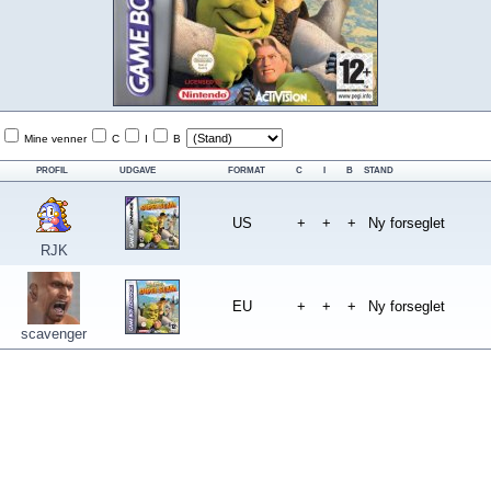
Mine venner
C
I
B
PROFIL
UDGAVE
FORMAT
C
I
B
STAND
US
+
+
+
Ny forseglet
RJK
EU
+
+
+
Ny forseglet
scavenger