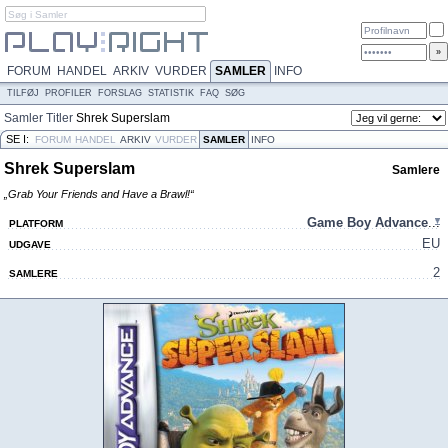
FORUM
HANDEL
ARKIV
VURDER
SAMLER
INFO
TILFØJ
PROFILER
FORSLAG
STATISTIK
FAQ
SØG
Samler
Titler
Shrek Superslam
SE I:
FORUM
HANDEL
ARKIV
VURDER
SAMLER
INFO
Shrek Superslam
Samlere
„Grab Your Friends and Have a Brawl!“
Game Boy Advance
...
PLATFORM
EU
UDGAVE
2
SAMLERE