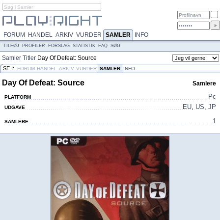
FORUM
HANDEL
ARKIV
VURDER
SAMLER
INFO
TILFØJ
PROFILER
FORSLAG
STATISTIK
FAQ
SØG
Samler
Titler
Day Of Defeat: Source
SE I:
FORUM
HANDEL
ARKIV
VURDER
SAMLER
INFO
Day Of Defeat: Source
Samlere
Pc
PLATFORM
EU
,
US
,
JP
UDGAVE
1
SAMLERE