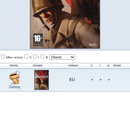
Mine venner
C
I
B
PROFIL
UDGAVE
FORMAT
C
I
B
STAND
EU
+
+
+
Genoq