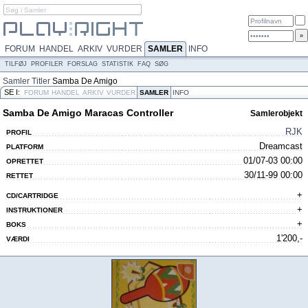
FORUM
HANDEL
ARKIV
VURDER
SAMLER
INFO
TILFØJ
PROFILER
FORSLAG
STATISTIK
FAQ
SØG
Samler
Titler
Samba De Amigo
SE I:
Maracas Controller
FORUM
HANDEL
ARKIV
VURDER
SAMLER
INFO
Samba De Amigo Maracas Controller
Samlerobjekt
RJK
PROFIL
Dreamcast
PLATFORM
01/07-03 00:00
OPRETTET
30/11-99 00:00
RETTET
+
CD/CARTRIDGE
+
INSTRUKTIONER
+
BOKS
1'200,-
VÆRDI