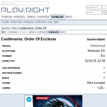
FORUM
HANDEL
ARKIV
VURDER
SAMLER
INFO
TILFØJ
PROFILER
FORSLAG
STATISTIK
FAQ
SØG
Samler
Titler
Castlevania: Order Of
SE I:
Ecclesia
FORUM
HANDEL
ARKIV
VURDER
SAMLER
INFO
Castlevania: Order Of Ecclesia
Samlerobjekt
Robinhood
PROFIL
Nintendo DS
PLATFORM
EU
FORMAT
11/10-25 12:58
OPRETTET
+
CD/CARTRIDGE
+
INSTRUKTIONER
+
BOKS
Mint komplet
STAND
~125,-
VÆRDI