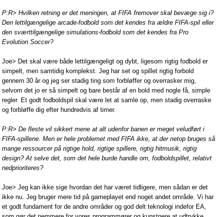
P:R> Hvilken retning er det meningen, at FIFA fremover skal bevæge sig i?
Den lettilgængelige arcade-fodbold som det kendes fra ældre FIFA-spil eller
den sværttilgængelige simulations-fodbold som det kendes fra Pro
Evolution Soccer?
Joe> Det skal være både lettilgængeligt og dybt, ligesom rigtig fodbold er
simpelt, men samtidig komplekst. Jeg har set og spillet rigtig forbold
gennem 30 år og jeg ser stadig ting som forbløffer og overrasker mig,
selvom det jo er så simpelt og bare består af en bold med nogle få, simple
regler. Et godt fodboldspil skal være let at samle op, men stadig overraske
og forbløffe dig efter hundredvis af timer.
P:R> De fleste vil sikkert mene at alt udenfor banen er meget veludført i
FIFA-spillene. Men er hele problemet med FIFA ikke, at der netop bruges så
mange ressourcer på rigtige hold, rigtige spillere, rigtig hitmusik, rigtig
design? At selve det, som det hele burde handle om, fodboldspillet, relativt
nedprioriteres?
Joe> Jeg kan ikke sige hvordan det har været tidligere, men sådan er det
ikke nu. Jeg bruger mere tid på gameplayet end noget andet område. Vi har
et godt fundament for de andre områder og god delt teknologi indefor EA,
som gør det nemmere for vores programmører og kunstnere at udtrykke