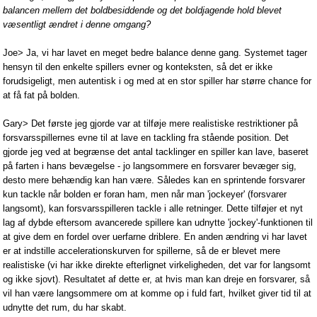
balancen mellem det boldbesiddende og det boldjagende hold blevet
væsentligt ændret i denne omgang?
Joe> Ja, vi har lavet en meget bedre balance denne gang. Systemet tager
hensyn til den enkelte spillers evner og konteksten, så det er ikke
forudsigeligt, men autentisk i og med at en stor spiller har større chance for
at få fat på bolden.
Gary> Det første jeg gjorde var at tilføje mere realistiske restriktioner på
forsvarsspillernes evne til at lave en tackling fra stående position. Det
gjorde jeg ved at begrænse det antal tacklinger en spiller kan lave, baseret
på farten i hans bevægelse - jo langsommere en forsvarer bevæger sig,
desto mere behændig kan han være. Således kan en sprintende forsvarer
kun tackle når bolden er foran ham, men når man 'jockeyer' (forsvarer
langsomt), kan forsvarsspilleren tackle i alle retninger. Dette tilføjer et nyt
lag af dybde eftersom avancerede spillere kan udnytte 'jockey'-funktionen til
at give dem en fordel over uerfarne driblere. En anden ændring vi har lavet
er at indstille accelerationskurven for spillerne, så de er blevet mere
realistiske (vi har ikke direkte efterlignet virkeligheden, det var for langsomt
og ikke sjovt). Resultatet af dette er, at hvis man kan dreje en forsvarer, så
vil han være langsommere om at komme op i fuld fart, hvilket giver tid til at
udnytte det rum, du har skabt.