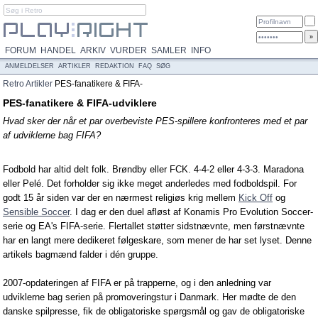
FORUM
HANDEL
ARKIV
VURDER
SAMLER
INFO
ANMELDELSER
ARTIKLER
REDAKTION
FAQ
SØG
Retro
Artikler
PES-fanatikere & FIFA-
udviklere
PES-fanatikere & FIFA-udviklere
Hvad sker der når et par overbeviste PES-spillere konfronteres med et par
af udviklerne bag FIFA?
Fodbold har altid delt folk. Brøndby eller FCK. 4-4-2 eller 4-3-3. Maradona
eller Pelé. Det forholder sig ikke meget anderledes med fodboldspil. For
godt 15 år siden var der en nærmest religiøs krig mellem
Kick Off
og
Sensible Soccer
. I dag er den duel afløst af Konamis Pro Evolution Soccer-
serie og EA's FIFA-serie. Flertallet støtter sidstnævnte, men førstnævnte
har en langt mere dedikeret følgeskare, som mener de har set lyset. Denne
artikels bagmænd falder i dén gruppe.
2007-opdateringen af FIFA er på trapperne, og i den anledning var
udviklerne bag serien på promoveringstur i Danmark. Her mødte de den
danske spilpresse, fik de obligatoriske spørgsmål og gav de obligatoriske