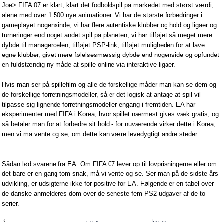
Joe> FIFA 07 er klart, klart det fodboldspil på markedet med størst værdi,
alene med over 1.500 nye animationer. Vi har de største forbedringer i
gameplayet nogensinde, vi har flere autentiske klubber og hold og ligaer og
turneringer end noget andet spil på planeten, vi har tilføjet så meget mere
dybde til managerdelen, tilføjet PSP-link, tilføjet muligheden for at lave
egne klubber, givet mere følelsesmæssig dybde end nogenside og opfundet
en fuldstændig ny måde at spille online via interaktive ligaer.
Hvis man ser på spillefilm og alle de forskellige måder man kan se dem og
de forskellige forretningsmodeller, så er det logisk at antage at spil vil
tilpasse sig lignende forretningsmodeller engang i fremtiden. EA har
eksperimenter med FIFA i Korea, hvor spillet nærmest gives væk gratis, og
så betaler man for at forbedre sit hold - for nuværende virker dette i Korea,
men vi må vente og se, om dette kan være levedygtigt andre steder.
Sådan lød svarene fra EA. Om FIFA 07 lever op til lovprisningerne eller om
det bare er en gang tom snak, må vi vente og se. Ser man på de sidste års
udvikling, er udsigterne ikke for positive for EA. Følgende er en tabel over
de danske anmelderes dom over de seneste fem PS2-udgaver af de to
serier.