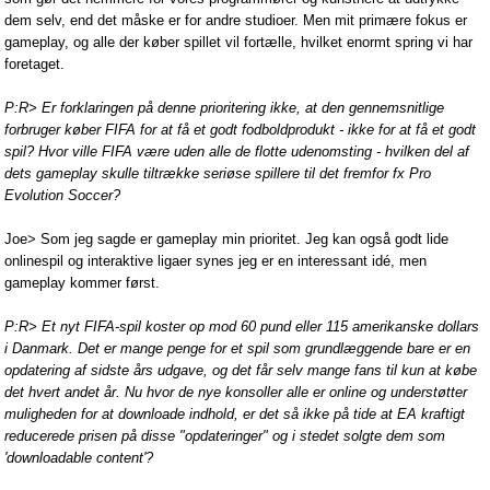
dem selv, end det måske er for andre studioer. Men mit primære fokus er
gameplay, og alle der køber spillet vil fortælle, hvilket enormt spring vi har
foretaget.
P:R> Er forklaringen på denne prioritering ikke, at den gennemsnitlige
forbruger køber FIFA for at få et godt fodboldprodukt - ikke for at få et godt
spil? Hvor ville FIFA være uden alle de flotte udenomsting - hvilken del af
dets gameplay skulle tiltrække seriøse spillere til det fremfor fx Pro
Evolution Soccer?
Joe> Som jeg sagde er gameplay min prioritet. Jeg kan også godt lide
onlinespil og interaktive ligaer synes jeg er en interessant idé, men
gameplay kommer først.
P:R> Et nyt FIFA-spil koster op mod 60 pund eller 115 amerikanske dollars
i Danmark. Det er mange penge for et spil som grundlæggende bare er en
opdatering af sidste års udgave, og det får selv mange fans til kun at købe
det hvert andet år. Nu hvor de nye konsoller alle er online og understøtter
muligheden for at downloade indhold, er det så ikke på tide at EA kraftigt
reducerede prisen på disse "opdateringer" og i stedet solgte dem som
'downloadable content'?