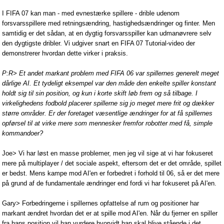
I FIFA 07 kan man - med evnestærke spillere - drible udenom
forsvarsspillere med retningsændring, hastighedsændringer og finter. Men
samtidig er det sådan, at en dygtig forsvarsspiller kan udmanøvrere selv
den dygtigste dribler. Vi udgiver snart en FIFA 07 Tutorial-video der
demonstrerer hvordan dette virker i praksis.
P:R> Et andet markant problem med FIFA 06 var spillernes generelt meget
dårlige AI. Et tydeligt eksempel var den måde den enkelte spiller konstant
holdt sig til sin position, og kun i korte skift løb frem og så tilbage. I
virkelighedens fodbold placerer spillerne sig jo meget mere frit og dækker
større områder. Er der foretaget væsentlige ændringer for at få spillernes
opførsel til at virke mere som mennesker fremfor robotter med få, simple
kommandoer?
Joe> Vi har løst en masse problemer, men jeg vil sige at vi har fokuseret
mere på multiplayer / det sociale aspekt, eftersom det er det område, spillet
er bedst. Mens kampe mod AI'en er forbedret i forhold til 06, så er det mere
på grund af de fundamentale ændringer end fordi vi har fokuseret på AI'en.
Gary> Forbedringerne i spillernes opfattelse af rum og positioner har
markant ændret hvordan det er at spille mod AI'en. Når du fjerner en spiller
fra hans position vil han vurdere hvorvidt han skal blive stående i det