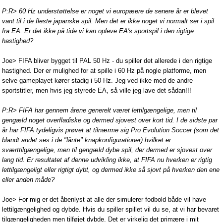
P:R> 60 Hz understøttelse er noget vi europæere de senere år er blevet
vant til i de fleste japanske spil. Men det er ikke noget vi normalt ser i spil
fra EA. Er det ikke på tide vi kan opleve EA's sportspil i den rigtige
hastighed?
Joe> FIFA bliver bygget til PAL 50 Hz - du spiller det allerede i den rigtige
hastighed. Der er mulighed for at spille i 60 Hz på nogle platforme, men
selve gameplayet kører stadig i 50 Hz. Jeg ved ikke med de andre
sportstitler, men hvis jeg styrede EA, så ville jeg lave det sådan!!!
P:R> FIFA har gennem årene generelt været lettilgængelige, men til
gengæld noget overfladiske og dermed sjovest over kort tid. I de sidste par
år har FIFA tydeligvis prøvet at tilnærme sig Pro Evolution Soccer (som det
blandt andet ses i de "lånte" knapkonfigurationer) hvilket er
sværttilgængelige, men til gengæld dybe spil, der dermed er sjovest over
lang tid. Er resultatet af denne udvikling ikke, at FIFA nu hverken er rigtig
lettilgængeligt eller rigtigt dybt, og dermed ikke så sjovt på hverken den ene
eller anden måde?
Joe> For mig er det åbenlyst at alle der simulerer fodbold både vil have
lettilgængelighed og dybde. Hvis du spiller spillet vil du se, at vi har bevaret
tilgængeligheden men tilføjet dybde. Det er virkelig det primære i mit