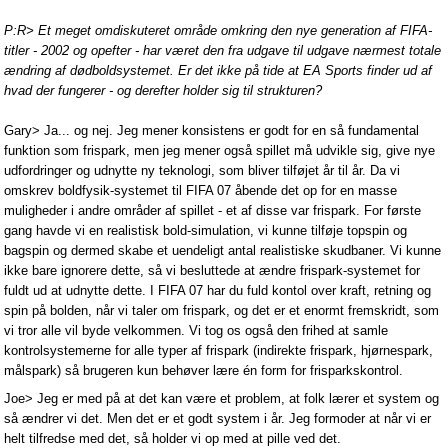
P:R> Et meget omdiskuteret område omkring den nye generation af FIFA-
titler - 2002 og opefter - har været den fra udgave til udgave nærmest totale
ændring af dødboldsystemet. Er det ikke på tide at EA Sports finder ud af
hvad der fungerer - og derefter holder sig til strukturen?
Gary> Ja... og nej. Jeg mener konsistens er godt for en så fundamental
funktion som frispark, men jeg mener også spillet må udvikle sig, give nye
udfordringer og udnytte ny teknologi, som bliver tilføjet år til år. Da vi
omskrev boldfysik-systemet til FIFA 07 åbende det op for en masse
muligheder i andre områder af spillet - et af disse var frispark. For første
gang havde vi en realistisk bold-simulation, vi kunne tilføje topspin og
bagspin og dermed skabe et uendeligt antal realistiske skudbaner. Vi kunne
ikke bare ignorere dette, så vi besluttede at ændre frispark-systemet for
fuldt ud at udnytte dette. I FIFA 07 har du fuld kontol over kraft, retning og
spin på bolden, når vi taler om frispark, og det er et enormt fremskridt, som
vi tror alle vil byde velkommen. Vi tog os også den frihed at samle
kontrolsystemerne for alle typer af frispark (indirekte frispark, hjørnespark,
målspark) så brugeren kun behøver lære én form for frisparkskontrol.
Joe> Jeg er med på at det kan være et problem, at folk lærer et system og
så ændrer vi det. Men det er et godt system i år. Jeg formoder at når vi er
helt tilfredse med det, så holder vi op med at pille ved det.