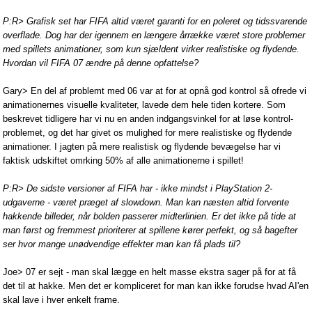
P:R> Grafisk set har FIFA altid været garanti for en poleret og tidssvarende
overflade. Dog har der igennem en længere årrække været store problemer
med spillets animationer, som kun sjældent virker realistiske og flydende.
Hvordan vil FIFA 07 ændre på denne opfattelse?
Gary> En del af problemt med 06 var at for at opnå god kontrol så ofrede vi
animationernes visuelle kvaliteter, lavede dem hele tiden kortere. Som
beskrevet tidligere har vi nu en anden indgangsvinkel for at løse kontrol-
problemet, og det har givet os mulighed for mere realistiske og flydende
animationer. I jagten på mere realistisk og flydende bevægelse har vi
faktisk udskiftet omrking 50% af alle animationerne i spillet!
P:R> De sidste versioner af FIFA har - ikke mindst i PlayStation 2-
udgaverne - været præget af slowdown. Man kan næsten altid forvente
hakkende billeder, når bolden passerer midterlinien. Er det ikke på tide at
man først og fremmest prioriterer at spillene kører perfekt, og så bagefter
ser hvor mange unødvendige effekter man kan få plads til?
Joe> 07 er sejt - man skal lægge en helt masse ekstra sager på for at få
det til at hakke. Men det er kompliceret for man kan ikke forudse hvad AI'en
skal lave i hver enkelt frame.