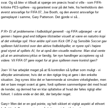
svar. Og så blev vi tilbudt at spørge om præcis hvad vi ville - som FIFA-
kritiske PES-spillere - og garanteret svar på det hele, fra henholdsvis den
øverst ansvarlige for FIFA 07, Joe Booth, og den øverst ansvarlige for
gameplayet i samme, Gary Patterson. Det gjorde vi så...
P:R> Et af problemerne i fodboldspil generelt - og FIFA udpræget - er at
genren i højere grad end tidligere tilstræber visuelt at være en naturtro kopi
af det virkelige spil. Hvor ældre spil som Kick Off 2 og Sensible Soccer gav
spilleren fuld kontrol over den aktive fodboldspiller, er nyere spil i højere
grad styret af spillets AI, for at opnå den visuelle realisme. Man skal vente
på at en animationscyklus er færdig, før nye handlinger accepteres og så
videre. Vil FIFA 07 gøre noget for at give spilleren mere kontrol igen?
Joe> Vi har arbejdet meget på at få kontrollen så lydhør som muligt - vi
afbryder animationer, hvis det er den rigtige ting at gøre i den enkelte
situation. Jeg synes ikke det er hæmmende at simulere virkeligheden, men
det er bare meget svært at gøre, fordi spilleren sammenligner det med hvad
de kender, og dermed har en klar opfattelse af hvad der føles rigtigt eller
forkert. I sidste ende er det dét, der betyder noget.
Gary> Men det er en god pointe, og helt sikkert et vigtigt aspekt af ethvert