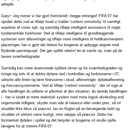
arbejde.
Gary> Jeg mener vi har gjort fremskridt i begge retninger! FIFA 07 har
opnået dette ved at tilføje hvad vi kalder 'context sensitivity' til samtligt
aspekter af vores spil, og samtidig tilføje intelligent assistance til nogle
fundamentale funktioner. Ved at tilføje intelligens til grundlæggende
systemer som afleveringer og tilføje mere intelligens til holdkammeraters
placeringer, har vi gjort det lettere for brugerne at opbygge angreb med
flydende pasningsspil. Det gør spillet relativt let at samle op, især på de
lavere sværhedsgrader.
Samtidig kan mere avancerede spillere skrue op for sværhedsgraden og
tvinge sig selv til at dykke dybere ned i kontrollen og funktionerne i 07,
udnytte alle finter og lære finesserne i skud, afleveringer, dybdeaflevering
og forsvarssystemerne. Ved at tilføje 'context sensitivity' - det vil sige at
alle handlinger du udfører er påvirket af den situation, du lavede handlingen
i - har vi skabt et mere realistisk system med mere logisk afveksling end
nogensinde tidligere; skyder man ude af balance eller under pres, så vil
skuddet ikke blive så præcist, lav en flugter på en bevægende bold og
skuddet vil sikkert være hurtigt, men næppe så præcist. Dette har
forstærket dybden i spillet og det betyder at brugerne vil skulle spille
længere for at mestre FIFA 07.