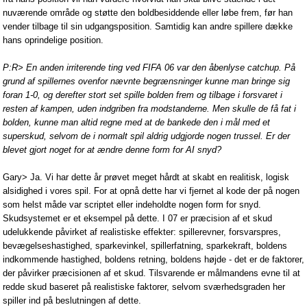
nuværende område og støtte den boldbesiddende eller løbe frem, før han
vender tilbage til sin udgangsposition. Samtidig kan andre spillere dække
hans oprindelige position.
P:R> En anden irriterende ting ved FIFA 06 var den åbenlyse catchup. På
grund af spillernes ovenfor nævnte begrænsninger kunne man bringe sig
foran 1-0, og derefter stort set spille bolden frem og tilbage i forsvaret i
resten af kampen, uden indgriben fra modstanderne. Men skulle de få fat i
bolden, kunne man altid regne med at de bankede den i mål med et
superskud, selvom de i normalt spil aldrig udgjorde nogen trussel. Er der
blevet gjort noget for at ændre denne form for AI snyd?
Gary> Ja. Vi har dette år prøvet meget hårdt at skabt en realitisk, logisk
alsidighed i vores spil. For at opnå dette har vi fjernet al kode der på nogen
som helst måde var scriptet eller indeholdte nogen form for snyd.
Skudsystemet er et eksempel på dette. I 07 er præcision af et skud
udelukkende påvirket af realistiske effekter: spillerevner, forsvarspres,
bevægelseshastighed, sparkevinkel, spillerfatning, sparkekraft, boldens
indkommende hastighed, boldens retning, boldens højde - det er de faktorer,
der påvirker præcisionen af et skud. Tilsvarende er målmandens evne til at
redde skud baseret på realistiske faktorer, selvom sværhedsgraden her
spiller ind på beslutningen af dette.