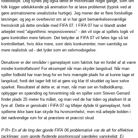
fodboldspil. Dog synes jeg også dette er misforstået nogle gange, som om
folk kigger udelukkende på animation for at løse problemet (typisk ved at
gøre animationerne urealistiske hurtige). Jeg mener der er flere forskellige
løsninger, og jeg er overbevist om at vi har gjort bemærkelsesværdige
fremskridt på dette område med FIFA 07. I FIFA 07 har vi blandt andet
arbejdet med "algorithmic responsiveness" - det vil sige at spillets logik vil
gøre kontrollen mere følsom. Det betyder at FIFA 07 vil føles lige så let
kontrollerbart, hvis ikke mere, som dets konkurrenter, men samtidig se
mere realistisk ud - det lyder som en selvmodsigelse.
Derudover er der områder i gameplayet som faktisk har en fordel af at være
mindre kontrolfølsom! For eksempel når man skyder langskud: Når man
spiller fodbold har man brug for en hvis mængde plads for at kunne tage et
langskud, fordi det tager lidt tid at gøre sig klar til skuddet og lave selve
sparket. Resultatet af dette er, at man, når man ser en fodboldkamp,
opbygger en spænding og forventning når en spiller som Steven Gerrard
finder plads 25 meter fra målet, og man ved de har tiden og pladsen til at
fyre af. Dette er genskabt i FIFA 07 og tilføjer dybde til gameplayet, fordi
spillerne ikke bare kan skyde fra hvorsomhelst, men må arbejde bolden i
det nødvendige rum for at præstere et præcist skud.
P:R> En af de ting der gjorde FIFA 06 problematisk var de alt for effektive
tacklinger, som gjorde flydende positionsspil særdeles vanskeligt. Er