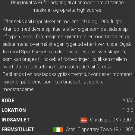
Brug lokal WiFi for adgang til at anmode om at tænde
maskiner og oprette high scores.
Efter seks spil i Sprint-serien mellem 1976 og 1986 fulgte
Atari op med denne spirituelle efterfølger som det sidste spil
af typen. Som i forgængerne kører tre biler mod hinanden og
sidste mand over målstregen ryger ud efter hver runde. Også
tro mod Sprint-serien kan der opsamles gule svensknøgler,
som kan bruges til indkøb af forbedringer i butikken mellem
hvert løb. I modsætning til de relaterede spil foregår
BadLands i en postapokalyptisk fremtid, hvor der er monteret
kanoner på bilerne, som kan bruges til at genere
modstanderne.
KODE
A350
LOKATION
1.B.3
INDSAMLET
Grindsted, DK / 2001
FREMSTILLET
Atari, Tipperrary Town, IR / 1987