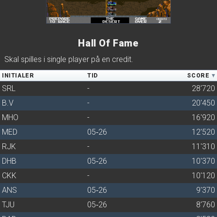
Hall Of Fame
Skal spilles i single player på en credit.
INITIALER
TID
SCORE
SRL
-
28'720
B.V
-
20'450
MHO
-
16'920
MED
05‑26
12'520
RJK
-
11'310
DHB
05‑26
10'370
CKK
-
10'120
ANS
05‑26
9'370
TJU
05‑26
8'760