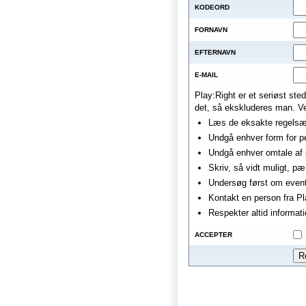
KODEORD
FORNAVN
EFTERNAVN
E-MAIL
Play:Right er et seriøst st
det, så ekskluderes man. Ven
Læs de eksakte regelsæt
Undgå enhver form for pe
Undgå enhver omtale af p
Skriv, så vidt muligt, p
Undersøg først om eventu
Kontakt en person fra Pl
Respekter altid informati
ACCEPTER