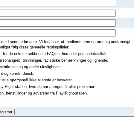
ed med seriøse brugere. Vi forlanger, at medlemmerne opfører sig anstændigt -
ligst følg disse generelle retningslinier:
 for de enkelte sektioner i FAQ'en, herunder
persondatavilkår
.
rsonangreb, tilsvininger, racistiske bemærkninger og lignende.
iratkopiering og andre ulovligheder.
ænt og korrekt dansk.
elle spørgsmål ikke allerede er besvaret.
ay:Right-staben, hvis du har spørgsmål eller problemer.
on, henstillinger og advarsler fra Play:Right-staben.