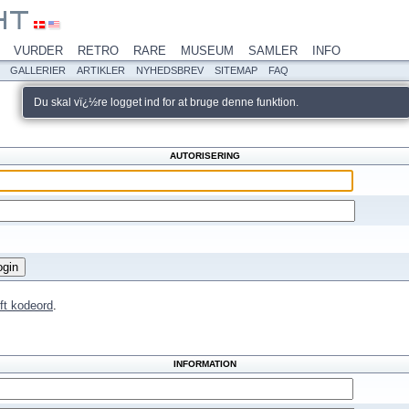
VURDER
RETRO
RARE
MUSEUM
SAMLER
INFO
GALLERIER
ARTIKLER
NYHEDSBREV
SITEMAP
FAQ
Du skal vï¿½re logget ind for at bruge denne funktion.
AUTORISERING
ft kodeord
.
INFORMATION