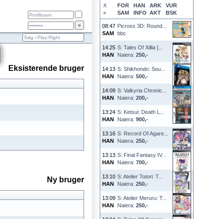
X
FOR
HAN
ARK
VUR
»
SAM
INFO
AKT
BSK
08:47
Picross 3D: Round...
SAM
bbc
14:25
S: Tales Of Xillia [...
HAN
Naiera:
250,-
Eksisterende bruger
14:13
S: Shikhondo: Sou...
HAN
Naiera:
500,-
14:09
S: Valkyria Chronic...
HAN
Naiera:
200,-
13:24
S: Ketsui: Death L...
HAN
Naiera:
900,-
13:16
S: Record Of Agare...
HAN
Naiera:
250,-
13:13
S: Final Fantasy IV...
HAN
Naiera:
700,-
13:10
S: Atelier Totori: T...
Ny bruger
HAN
Naiera:
250,-
13:09
S: Atelier Meruru: T...
HAN
Naiera:
250,-