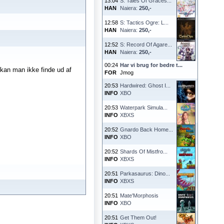
13:04
S: Tales Of Graces...
HAN
Naiera:
250,-
12:58
S: Tactics Ogre: L...
HAN
Naiera:
250,-
12:52
S: Record Of Agare...
HAN
Naiera:
250,-
00:24
Har vi brug for bedre t...
 kan man ikke finde ud af
FOR
Jmog
20:53
Hardwired: Ghost I...
INFO
XBO
20:53
Waterpark Simula...
INFO
XBXS
20:52
Gnardo Back Home...
INFO
XBO
20:52
Shards Of Mistfro...
INFO
XBXS
20:51
Parkasaurus: Dino...
INFO
XBXS
20:51
Mate'Morphosis
INFO
XBO
20:51
Get Them Out!