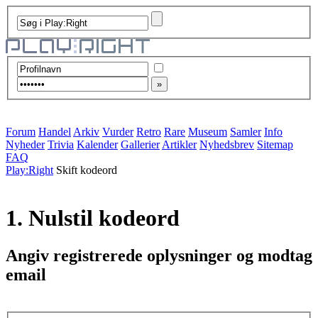
Forum
Handel
Arkiv
Vurder
Retro
Rare
Museum
Samler
Info
Nyheder
Trivia
Kalender
Gallerier
Artikler
Nyhedsbrev
Sitemap
FAQ
Play:Right
Skift kodeord
1. Nulstil kodeord
Angiv registrerede oplysninger og modtag
email