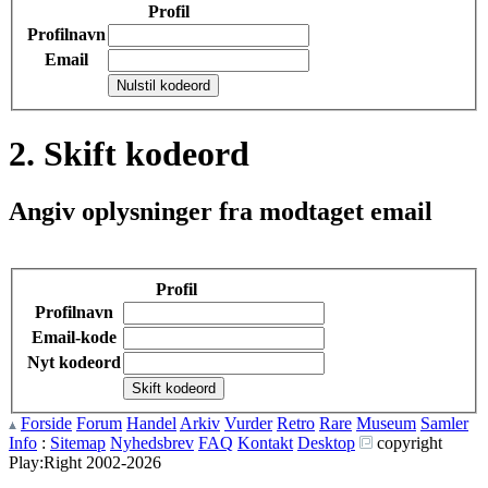
Profil
Profilnavn
Email
2. Skift kodeord
Angiv oplysninger fra modtaget email
Profil
Profilnavn
Email-kode
Nyt kodeord
Forside
Forum
Handel
Arkiv
Vurder
Retro
Rare
Museum
Samler
Info
:
Sitemap
Nyhedsbrev
FAQ
Kontakt
Desktop
copyright
Play:Right 2002-2026